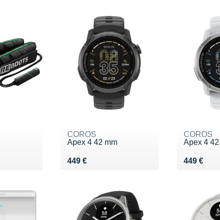
COROS
COROS
Apex 4 42 mm
Apex 4 4
Vendu 449 €
Vendu 44
449 €
449 €