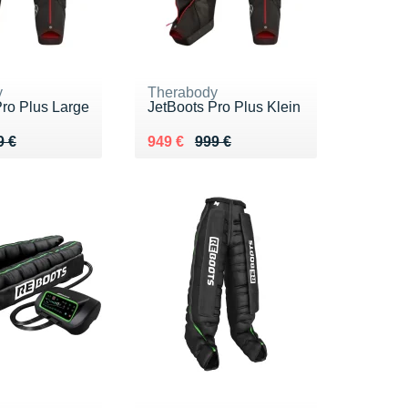
y
Therabody
Pro Plus Large
JetBoots Pro Plus Klein
 999 €
9 €
Au lieu de 999 €
Vendu 949 €
9 €
949 €
999 €