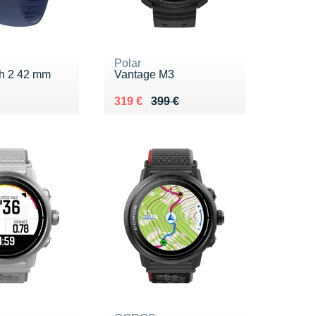
Polar
h 2 42 mm
Vantage M3
0 €
Au lieu de 399 €
Vendu 319 €
319 €
399 €