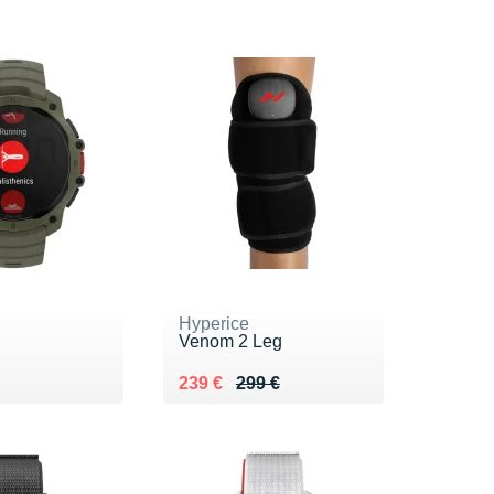
Hyperice
Venom 2 Leg
9 €
Au lieu de 299 €
Vendu 239 €
239 €
299 €