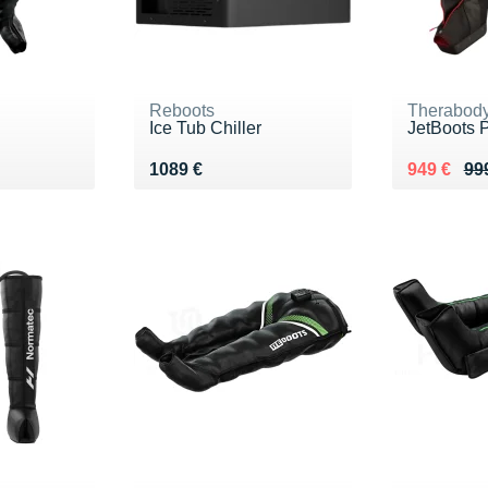
Reboots
Therabod
Ice Tub Chiller
JetBoots 
€
Vendu 1089 €
Au lieu de
Vendu 94
1089 €
949 €
99