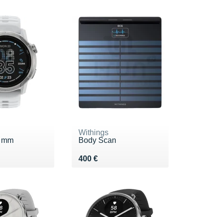
Withings
2 mm
Body Scan
9 €
Vendu 400 €
400 €