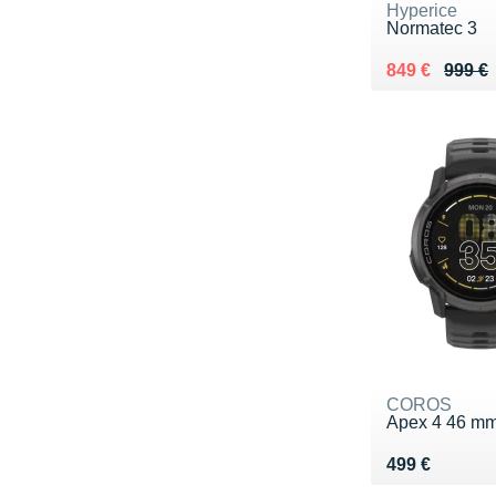
Hyperice
Normatec 3
Au lieu de 99
Vendu 849 €
849 €
999 €
COROS
Apex 4 46 m
Vendu 499 €
499 €