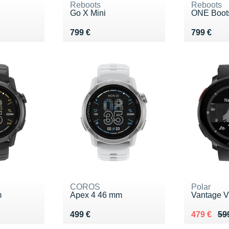
Reboots
Reboots
Go X Mini
ONE Boot
9 €
Vendu 799 €
Vendu 79
799 €
799 €
COROS
Polar
m
Apex 4 46 mm
Vantage 
Vendu 499 €
Au lieu de
Vendu 47
499 €
479 €
59