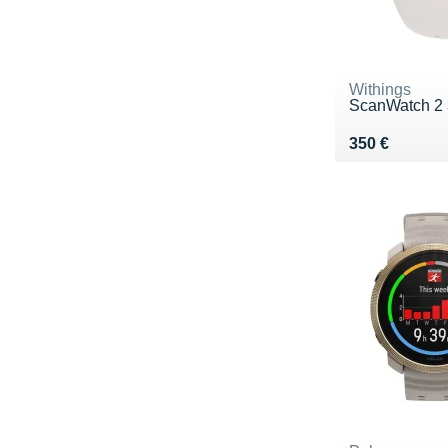
Withings
ScanWatch 2
Vendu 350 €
350 €