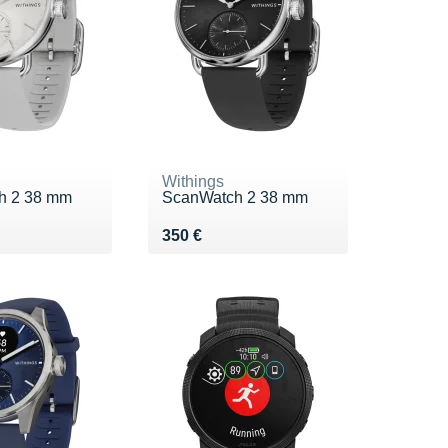
Withings
h 2 38 mm
ScanWatch 2 38 mm
0 €
Vendu 350 €
350 €