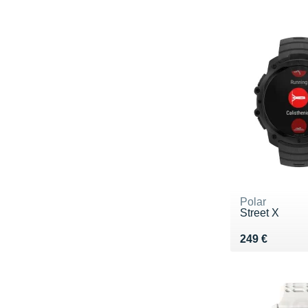
Polar
Street X
Vendu 249 €
249 €