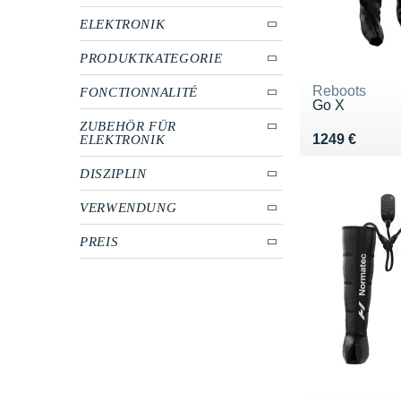
ELEKTRONIK
PRODUKTKATEGORIE
Reboots
FONCTIONNALITÉ
Go X
ZUBEHÖR FÜR
Vendu 1249 
1249 €
ELEKTRONIK
DISZIPLIN
VERWENDUNG
PREIS