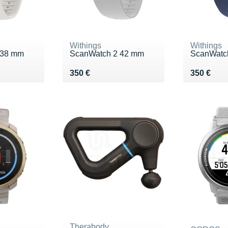
Withings
Withings
 38 mm
ScanWatch 2 42 mm
ScanWatc
Vendu 350 €
Vendu 35
350 €
350 €
Therabody