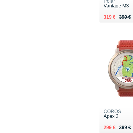
Polar
Vantage M3
Au lieu de 39
Vendu 319 €
319 €
399 €
COROS
Apex 2
Au lieu de 39
Vendu 299 €
299 €
399 €