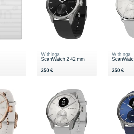
Withings
Withings
ScanWatch 2 42 mm
ScanWatc
Vendu 350 €
Vendu 35
350 €
350 €