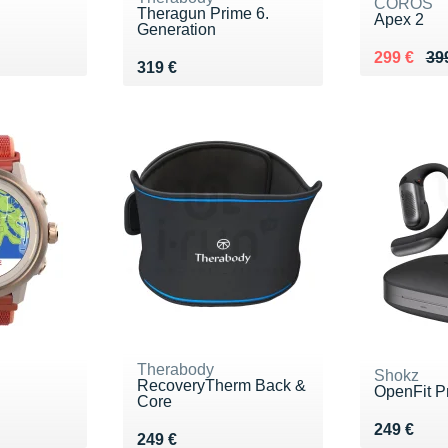
COROS
Theragun Prime 6.
Apex 2
Generation
9 €
Au lieu de
Vendu 29
299 €
39
Vendu 319 €
319 €
Therabody
Shokz
RecoveryTherm Back &
OpenFit P
Core
9 €
Vendu 24
249 €
Vendu 249 €
249 €