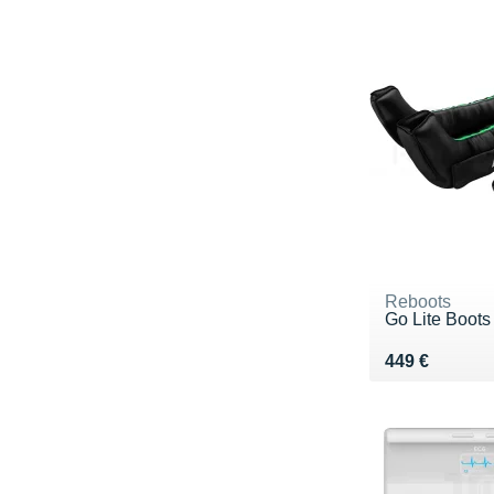
Reboots
Go Lite Boots
Vendu 449 €
449 €