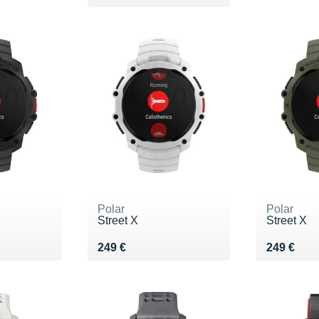
Polar
Polar
Street X
Street X
Vendu 249 €
Vendu 24
249 €
249 €