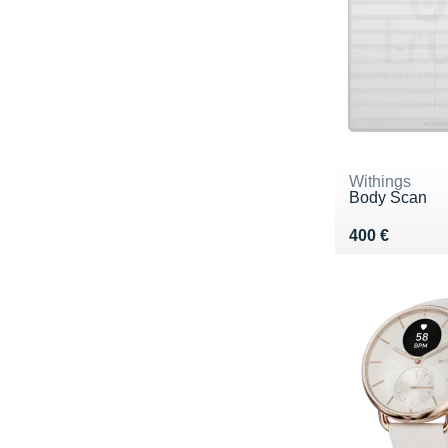
Withings
Body Scan
Vendu 400 €
400 €