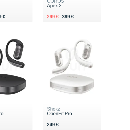
COROS
Apex 2
 399 €
9 €
Au lieu de 399 €
Vendu 299 €
9 €
299 €
399 €
Shokz
ro
OpenFit Pro
9 €
Vendu 249 €
249 €