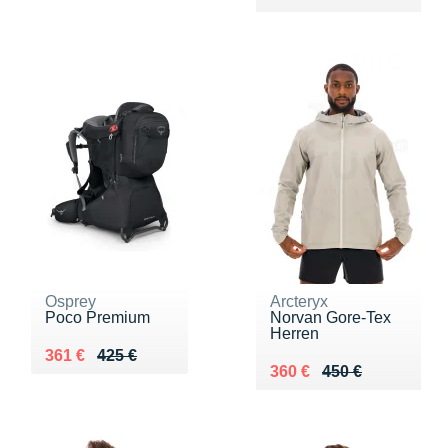
Osprey
Arcteryx
Poco Premium
Norvan Gore-Tex
Herren
Au lieu de 425 €
Vendu 361 €
361 €
425 €
Au lieu de 450 €
Vendu 360 €
360 €
450 €