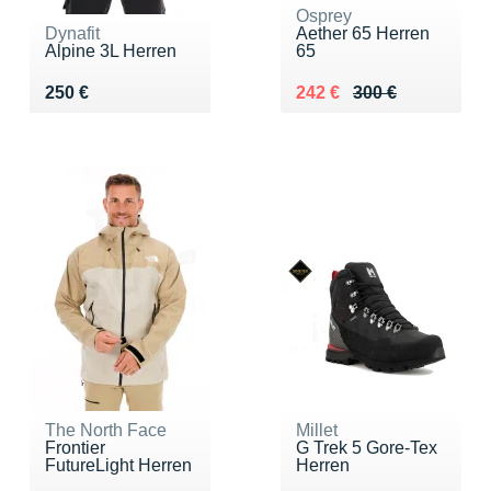
Osprey
Dynafit
Aether 65 Herren
Alpine 3L Herren
65
Vendu 250 €
Au lieu de 300 €
Vendu 242 €
250 €
242 €
300 €
The North Face
Millet
Frontier
G Trek 5 Gore-Tex
FutureLight Herren
Herren