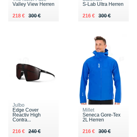
Valley View Herren
S-Lab Ultra Herren
Au lieu de 300 €
Vendu 218 €
Au lieu de 300 €
Vendu 216 €
218 €
300 €
216 €
300 €
Julbo
Edge Cover
Millet
Reactiv High
Seneca Gore-Tex
Contra...
2L Herren
Au lieu de 240 €
Vendu 216 €
Au lieu de 300 €
Vendu 216 €
216 €
240 €
216 €
300 €