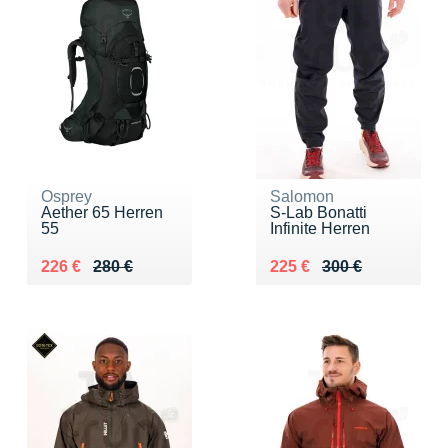
Osprey
Salomon
Aether 65 Herren
S-Lab Bonatti
55
Infinite Herren
Au lieu de 280 €
Vendu 226 €
Au lieu de 300 €
Vendu 225 €
226 €
280 €
225 €
300 €