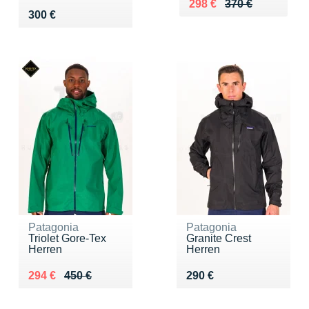
Au lieu de 370 €
Vendu 298 €
298 €
370 €
Vendu 300 €
300 €
Patagonia
Patagonia
Triolet Gore-Tex
Granite Crest
Herren
Herren
Au lieu de 450 €
Vendu 294 €
Vendu 290 €
294 €
450 €
290 €