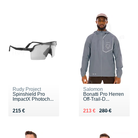
Rudy Project
Salomon
Spinshield Pro
Bonatti Pro Herren
ImpactX Photoch...
Off-Trail-D...
Vendu 215 €
Au lieu de 280 €
Vendu 213 €
215 €
213 €
280 €