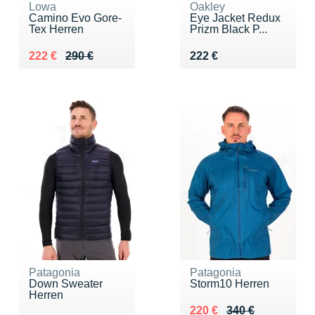
Lowa
Oakley
Camino Evo Gore-
Eye Jacket Redux
Tex Herren
Prizm Black P...
Au lieu de 290 €
Vendu 222 €
Vendu 222 €
222 €
290 €
222 €
Patagonia
Patagonia
Down Sweater
Storm10 Herren
Herren
Au lieu de 340 €
Vendu 220 €
220 €
340 €