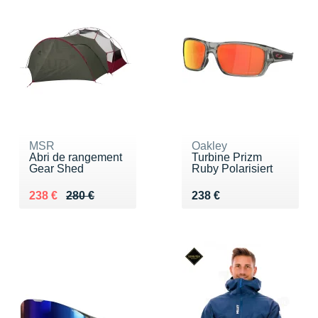
MSR
Oakley
Abri de rangement
Turbine Prizm
Gear Shed
Ruby Polarisiert
Au lieu de 280 €
Vendu 238 €
Vendu 238 €
238 €
280 €
238 €