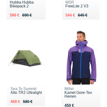
Hubba Hubba
MSR
Bikepack 2
FreeLite 2 V3
Au lieu de 690 €
Vendu 586 €
Au lieu de 640 €
Vendu 544 €
586 €
690 €
544 €
640 €
Sea To Summit
Millet
Alto TR2 Ultralight
Kamet Gore-Tex
Herren
Au lieu de 580 €
Vendu 468 €
468 €
580 €
Vendu 450 €
450 €