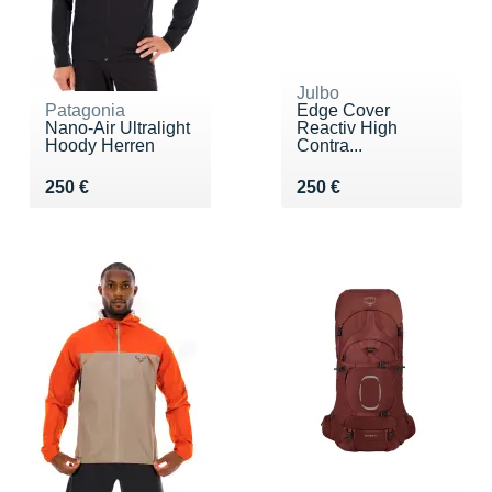
Julbo
Patagonia
Edge Cover
Nano-Air Ultralight
Reactiv High
Hoody Herren
Contra...
Vendu 250 €
Vendu 250 €
250 €
250 €