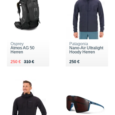
Osprey
Patagonia
Atmos AG 50
Nano-Air Ultralight
Herren
Hoody Herren
Au lieu de 310 €
Vendu 250 €
Vendu 250 €
250 €
310 €
250 €