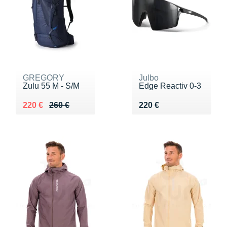
GREGORY
Julbo
Zulu 55 M - S/M
Edge Reactiv 0-3
Au lieu de 260 €
Vendu 220 €
Vendu 220 €
220 €
260 €
220 €