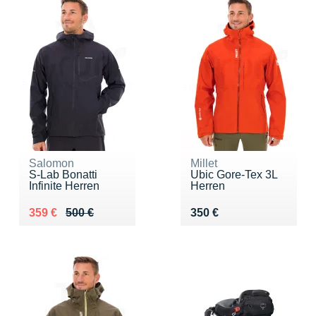
Salomon
Millet
S-Lab Bonatti
Ubic Gore-Tex 3L
Infinite Herren
Herren
Au lieu de 500 €
Vendu 359 €
Vendu 350 €
359 €
500 €
350 €