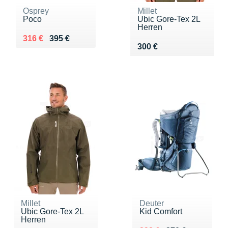
Osprey
Millet
Poco
Ubic Gore-Tex 2L
Herren
Au lieu de 395 €
Vendu 316 €
316 €
395 €
Vendu 300 €
300 €
Millet
Deuter
Ubic Gore-Tex 2L
Kid Comfort
Herren