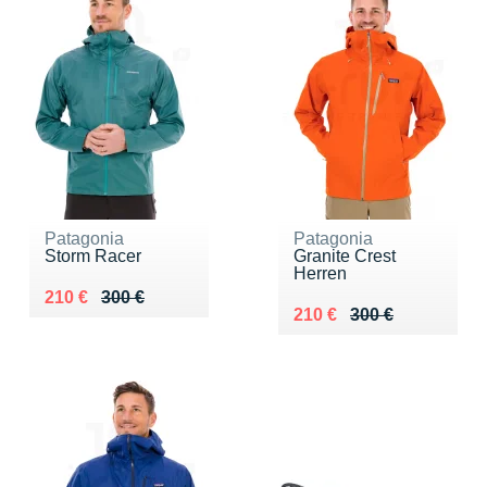
Patagonia
Patagonia
Storm Racer
Granite Crest
Herren
Au lieu de 300 €
Vendu 210 €
210 €
300 €
Au lieu de 300 €
Vendu 210 €
210 €
300 €