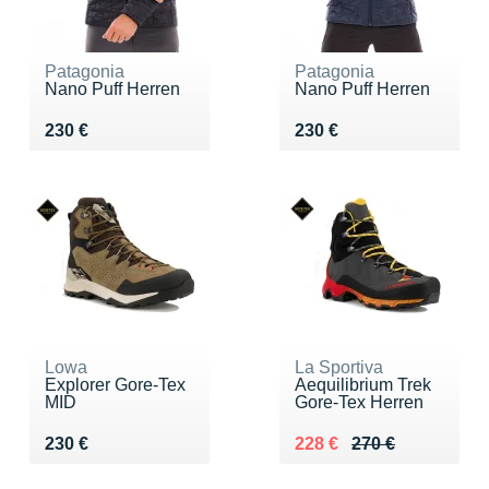
Patagonia
Patagonia
Nano Puff Herren
Nano Puff Herren
Vendu 230 €
Vendu 230 €
230 €
230 €
Lowa
La Sportiva
Explorer Gore-Tex
Aequilibrium Trek
MID
Gore-Tex Herren
Vendu 230 €
Au lieu de 270 €
Vendu 228 €
230 €
228 €
270 €