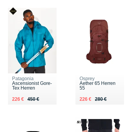
Patagonia
Osprey
Ascensionist Gore-
Aether 65 Herren
Tex Herren
55
Au lieu de 450 €
Vendu 226 €
Au lieu de 280 €
Vendu 226 €
226 €
450 €
226 €
280 €