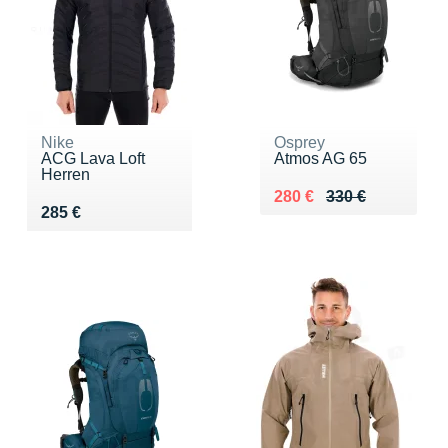
Nike
Osprey
ACG Lava Loft
Atmos AG 65
Herren
Au lieu de 330 €
Vendu 280 €
280 €
330 €
Vendu 285 €
285 €