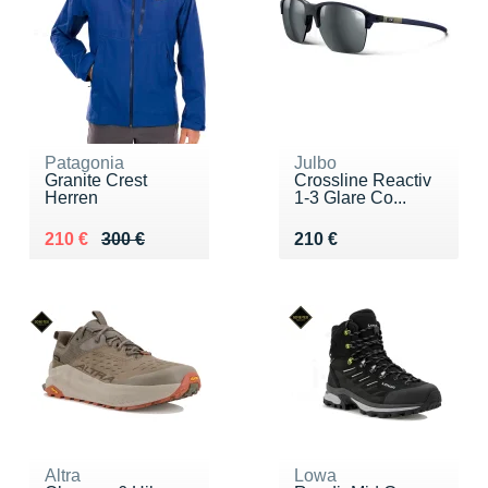
Patagonia
Julbo
Granite Crest
Crossline Reactiv
Herren
1-3 Glare Co...
Au lieu de 300 €
Vendu 210 €
Vendu 210 €
210 €
300 €
210 €
Altra
Lowa