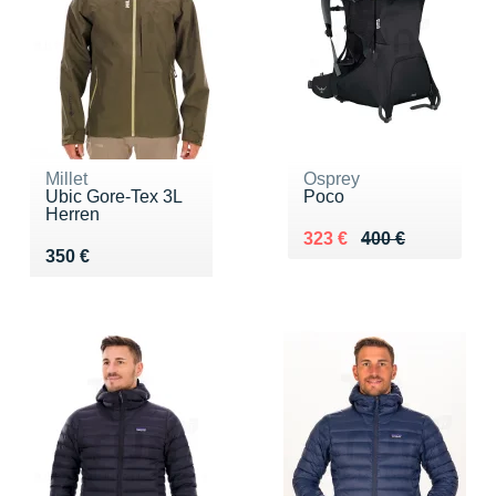
Millet
Osprey
Ubic Gore-Tex 3L
Poco
Herren
Au lieu de 400 €
Vendu 323 €
323 €
400 €
Vendu 350 €
350 €