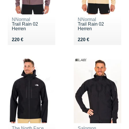
NNormal
NNormal
Trail Rain 02
Trail Rain 02
Herren
Herren
Vendu 220 €
Vendu 220 €
220 €
220 €
The North Face
Salomon