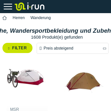
Herren
Wanderung
e, Wandersportbekleidung und Zubehö
1608 Produkt(e) gefunden
FILTER
Preis absteigend
Preis absteigend
Preis aufsteigend
MSR