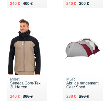
Au lieu de 400 €
Vendu 240 €
Au lieu de 300 €
Vendu 240 €
240 €
400 €
240 €
300 €
Millet
MSR
Seneca Gore-Tex
Abri de rangement
2L Herren
Gear Shed
Au lieu de 300 €
Vendu 240 €
Au lieu de 280 €
Vendu 238 €
240 €
300 €
238 €
280 €