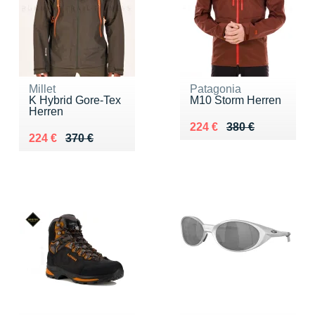
Millet
Patagonia
K Hybrid Gore-Tex
M10 Storm Herren
Herren
Au lieu de 380 €
Vendu 224 €
224 €
380 €
Au lieu de 370 €
Vendu 224 €
224 €
370 €