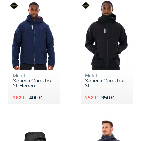
Millet
Millet
Seneca Gore-Tex
Seneca Gore-Tex
2L Herren
3L
Au lieu de 400 €
Vendu 262 €
Au lieu de 350 €
Vendu 252 €
262 €
400 €
252 €
350 €