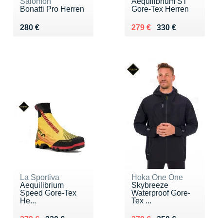
Salomon
Aequilibrium ST
Bonatti Pro Herren
Gore-Tex Herren
Vendu 280 €
Au lieu de 330 €
Vendu 279 €
280 €
279 €
330 €
La Sportiva
Hoka One One
Aequilibrium
Skybreeze
Speed Gore-Tex
Waterproof Gore-
He...
Tex ...