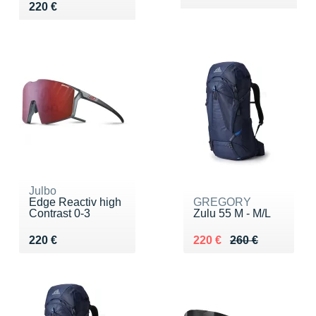
Vendu 220 €
220 €
Julbo
Edge Reactiv high
GREGORY
Contrast 0-3
Zulu 55 M - M/L
Vendu 220 €
Au lieu de 260 €
Vendu 220 €
220 €
220 €
260 €