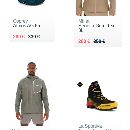
Osprey
Millet
Atmos AG 65
Seneca Gore-Tex
3L
Au lieu de 330 €
Vendu 280 €
280 €
330 €
Au lieu de 350 €
Vendu 280 €
280 €
350 €
La Sportiva