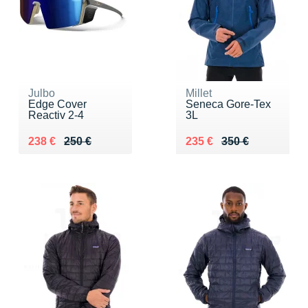
Julbo
Millet
Edge Cover
Seneca Gore-Tex
Reactiv 2-4
3L
Au lieu de 250 €
Vendu 238 €
Au lieu de 350 €
Vendu 235 €
238 €
250 €
235 €
350 €