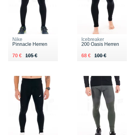
Nike
Icebreaker
Pinnacle Herren
200 Oasis Herren
Au lieu de 105 €
Vendu 70 €
Au lieu de 100 €
Vendu 68 €
70 €
105 €
68 €
100 €