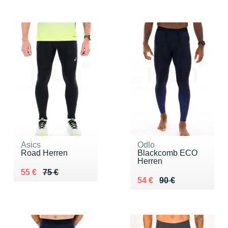
Asics
Odlo
Road Herren
Blackcomb ECO
Herren
Au lieu de 75 €
Vendu 55 €
55 €
75 €
Au lieu de 90 €
Vendu 54 €
54 €
90 €