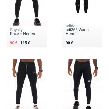
adidas
Saysky
adi365 Warm
Pace + Herren
Herren
Au lieu de 115 €
Vendu 90 €
Vendu 90 €
90 €
115 €
90 €