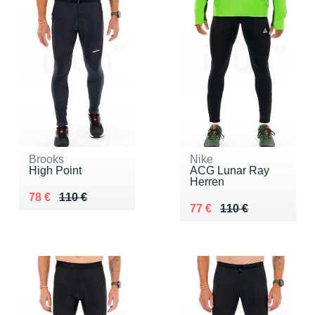
Brooks
Nike
High Point
ACG Lunar Ray
Herren
Au lieu de 110 €
Vendu 78 €
78 €
110 €
Au lieu de 110 €
Vendu 77 €
77 €
110 €