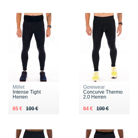
Millet
Gorewear
Intense Tight
Concurve Thermo
Herren
2.0 Herren
Au lieu de 100 €
Vendu 65 €
Au lieu de 100 €
Vendu 64 €
65 €
100 €
64 €
100 €