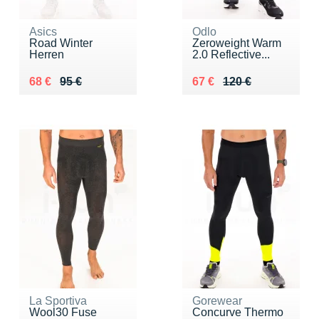
Asics
Odlo
Road Winter
Zeroweight Warm
Herren
2.0 Reflective...
Au lieu de 95 €
Vendu 68 €
Au lieu de 120 €
Vendu 67 €
68 €
95 €
67 €
120 €
La Sportiva
Gorewear
Wool30 Fuse
Concurve Thermo