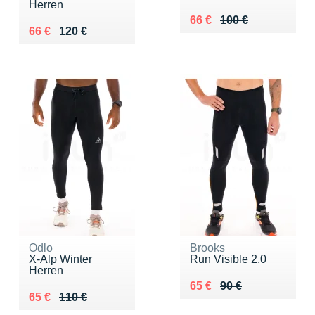
Herren
Au lieu de 100 €
Vendu 66 €
66 €
100 €
Au lieu de 120 €
Vendu 66 €
66 €
120 €
Odlo
Brooks
X-Alp Winter
Run Visible 2.0
Herren
Au lieu de 90 €
Vendu 65 €
65 €
90 €
Au lieu de 110 €
Vendu 65 €
65 €
110 €