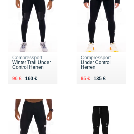
Compressport
Compressport
Winter Trail Under
Under Control
Control Herren
Herren
Au lieu de 160 €
Vendu 96 €
Au lieu de 135 €
Vendu 95 €
96 €
160 €
95 €
135 €