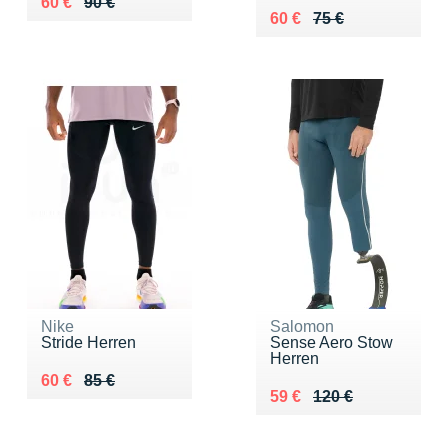
Au lieu de 90 €
Vendu 60 €
60 €
90 €
Au lieu de 75 €
Vendu 60 €
60 €
75 €
Nike
Salomon
Stride Herren
Sense Aero Stow
Herren
Au lieu de 85 €
Vendu 60 €
60 €
85 €
Au lieu de 120 €
Vendu 59 €
59 €
120 €