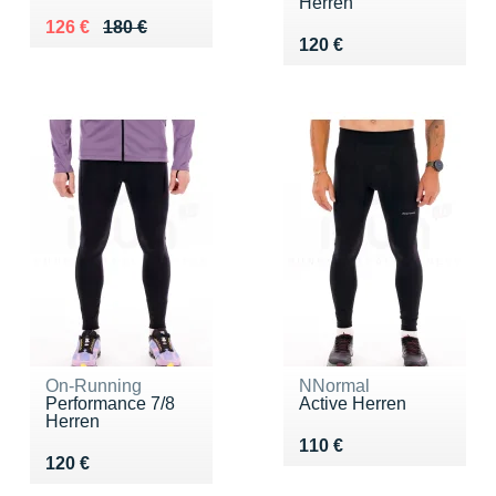
Herren
Au lieu de 180 €
Vendu 126 €
126 €
180 €
Vendu 120 €
120 €
On-Running
NNormal
Performance 7/8
Active Herren
Herren
Vendu 110 €
110 €
Vendu 120 €
120 €