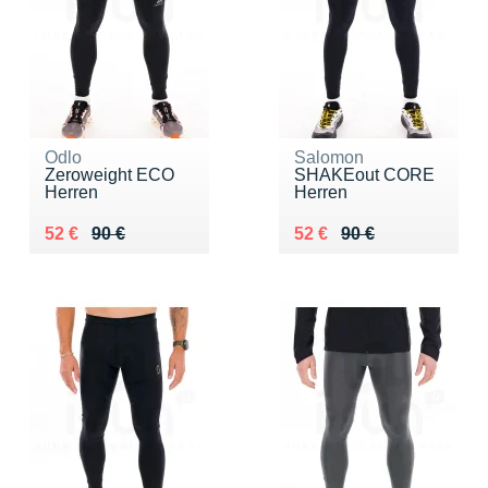
Odlo
Salomon
Zeroweight ECO
SHAKEout CORE
Herren
Herren
Au lieu de 90 €
Vendu 52 €
Au lieu de 90 €
Vendu 52 €
52 €
90 €
52 €
90 €