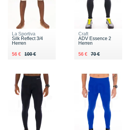
La Sportiva
Craft
Silk Reflect 3/4
ADV Essence 2
Herren
Herren
Au lieu de 100 €
Vendu 56 €
Au lieu de 70 €
Vendu 56 €
56 €
100 €
56 €
70 €