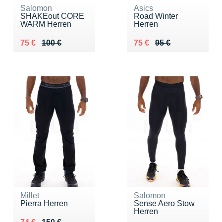
Salomon
Asics
SHAKEout CORE
Road Winter
WARM Herren
Herren
Au lieu de 100 €
Vendu 75 €
Au lieu de 95 €
Vendu 75 €
75 €
100 €
75 €
95 €
Millet
Salomon
Pierra Herren
Sense Aero Stow
Herren
Au lieu de 150 €
Vendu 74 €