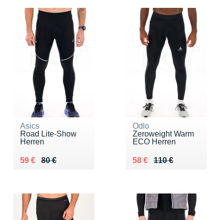
Asics
Odlo
Road Lite-Show
Zeroweight Warm
Herren
ECO Herren
Au lieu de 80 €
Vendu 59 €
Au lieu de 110 €
Vendu 58 €
59 €
80 €
58 €
110 €