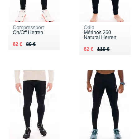
Compressport
Odlo
On/Off Herren
Mérinos 260
Natural Herren
Au lieu de 80 €
Vendu 62 €
62 €
80 €
Au lieu de 110 €
Vendu 62 €
62 €
110 €