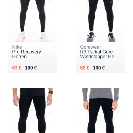
Nike
Gorewear
Pro Recovery
R3 Partial Gore
Herren
Windstopper He...
Au lieu de 100 €
Vendu 63 €
Au lieu de 100 €
Vendu 62 €
63 €
100 €
62 €
100 €