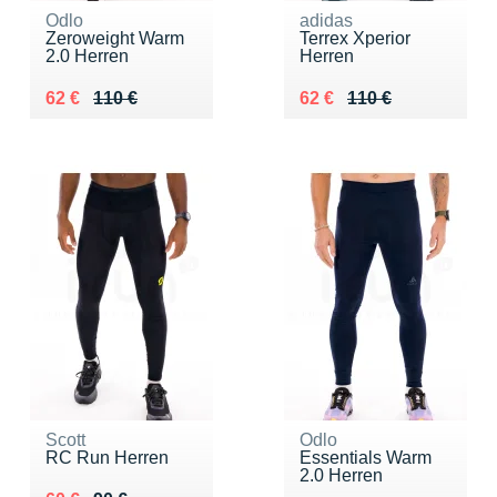
Odlo
adidas
Zeroweight Warm
Terrex Xperior
2.0 Herren
Herren
Au lieu de 110 €
Vendu 62 €
Au lieu de 110 €
Vendu 62 €
62 €
110 €
62 €
110 €
Scott
Odlo
RC Run Herren
Essentials Warm
2.0 Herren