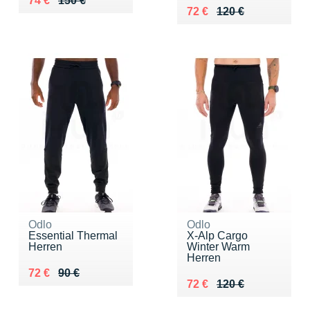
74 €
150 €
Au lieu de 120 €
Vendu 72 €
72 €
120 €
Odlo
Odlo
Essential Thermal
X-Alp Cargo
Herren
Winter Warm
Herren
Au lieu de 90 €
Vendu 72 €
72 €
90 €
Au lieu de 120 €
Vendu 72 €
72 €
120 €