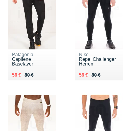
Patagonia
Nike
Capilene
Repel Challenger
Baselayer
Herren
Au lieu de 80 €
Vendu 56 €
Au lieu de 80 €
Vendu 56 €
56 €
80 €
56 €
80 €