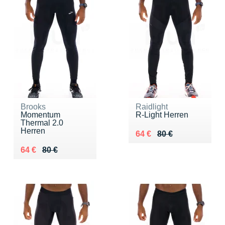
Brooks
Raidlight
Momentum
R-Light Herren
Thermal 2.0
Herren
Au lieu de 80 €
Vendu 64 €
64 €
80 €
Au lieu de 80 €
Vendu 64 €
64 €
80 €