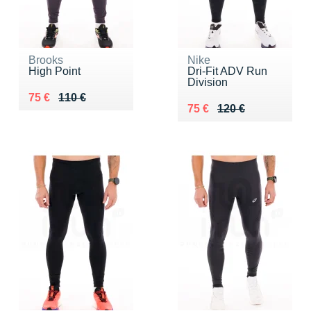
Brooks
Nike
High Point
Dri-Fit ADV Run
Division
Au lieu de 110 €
Vendu 75 €
75 €
110 €
Au lieu de 120 €
Vendu 75 €
75 €
120 €