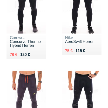
Gorewear
Nike
Concurve Thermo
AeroSwift Herren
Hybrid Herren
Au lieu de 115 €
Vendu 75 €
75 €
115 €
Au lieu de 120 €
Vendu 76 €
76 €
120 €