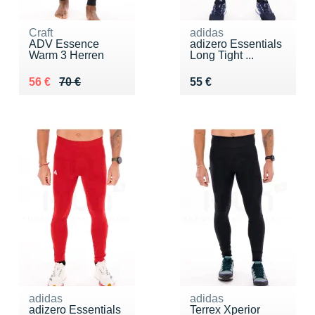
Craft
adidas
ADV Essence
adizero Essentials
Warm 3 Herren
Long Tight ...
Au lieu de 70 €
Vendu 56 €
Vendu 55 €
56 €
70 €
55 €
adidas
adidas
adizero Essentials
Terrex Xperior