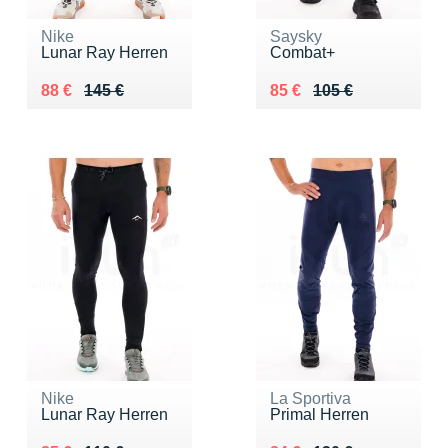
Nike
Saysky
Lunar Ray Herren
Combat+
Au lieu de 145 €
Vendu 88 €
Au lieu de 105 €
Vendu 85 €
88 €
145 €
85 €
105 €
Nike
La Sportiva
Lunar Ray Herren
Primal Herren