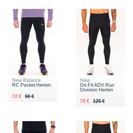
New Balance
Nike
RC Pocket Herren
Dri-Fit ADV Run
Division Herren
Au lieu de 90 €
Vendu 72 €
72 €
90 €
Au lieu de 125 €
Vendu 70 €
70 €
125 €