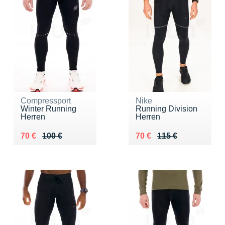
Compressport
Nike
Winter Running
Running Division
Herren
Herren
Au lieu de 100 €
Vendu 70 €
Au lieu de 115 €
Vendu 70 €
70 €
100 €
70 €
115 €