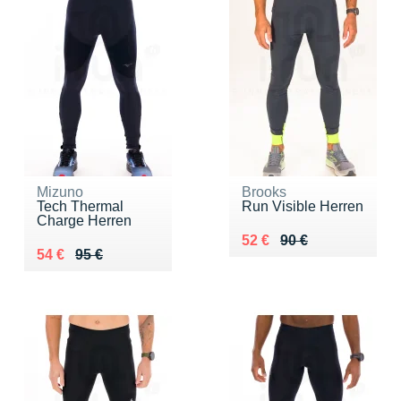
Mizuno
Brooks
Tech Thermal
Run Visible Herren
Charge Herren
Au lieu de 90 €
Vendu 52 €
52 €
90 €
Au lieu de 95 €
Vendu 54 €
54 €
95 €