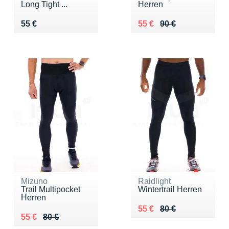
Long Tight ...
Herren
Vendu 55 €
Au lieu de 90 €
Vendu 55 €
55 €
55 €
90 €
Mizuno
Raidlight
Trail Multipocket
Wintertrail Herren
Herren
Au lieu de 80 €
Vendu 55 €
55 €
80 €
Au lieu de 80 €
Vendu 55 €
55 €
80 €