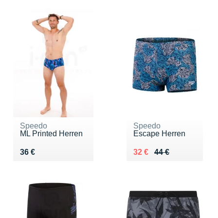
Speedo
Speedo
ML Printed Herren
Escape Herren
Vendu 36 €
Au lieu de 44 €
Vendu 32 €
36 €
32 €
44 €