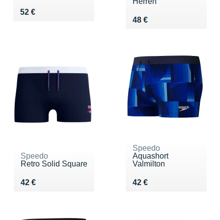
Herren
Vendu 52 €
52 €
Vendu 48 €
48 €
Speedo
Speedo
Aquashort
Retro Solid Square
Valmilton
Vendu 42 €
Vendu 42 €
42 €
42 €