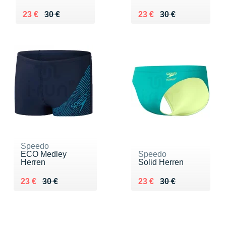
Au lieu de 30 €
Vendu 23 €
Au lieu de 30 €
Vendu 23 €
23 €
30 €
23 €
30 €
Speedo
ECO Medley
Speedo
Herren
Solid Herren
Au lieu de 30 €
Vendu 23 €
Au lieu de 30 €
Vendu 23 €
23 €
30 €
23 €
30 €