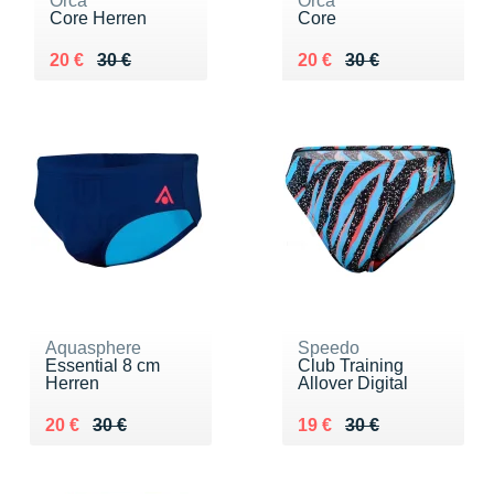
Orca
Orca
Core Herren
Core
Au lieu de 30 €
Vendu 20 €
Au lieu de 30 €
Vendu 20 €
20 €
30 €
20 €
30 €
Aquasphere
Speedo
Essential 8 cm
Club Training
Herren
Allover Digital
Au lieu de 30 €
Vendu 20 €
Au lieu de 30 €
Vendu 19 €
20 €
30 €
19 €
30 €