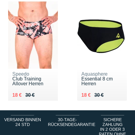
Speedo
Aquasphere
Club Training
Essential 8 cm
Allover Herren
Herren
Au lieu de 30 €
Vendu 18 €
Au lieu de 30 €
Vendu 18 €
18 €
30 €
18 €
30 €
VERSAND BINNEN
30-TAGE-
SICHERE
24 STD
RÜCKSENDEGARANTIE
ZAHLUNG
IN 2 ODER 3
RATEN OHNE