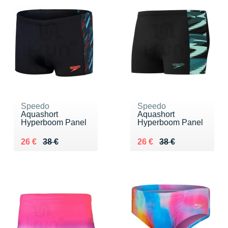
Speedo
Speedo
Aquashort
Aquashort
Hyperboom Panel
Hyperboom Panel
Au lieu de 38 €
Vendu 26 €
Au lieu de 38 €
Vendu 26 €
26 €
38 €
26 €
38 €