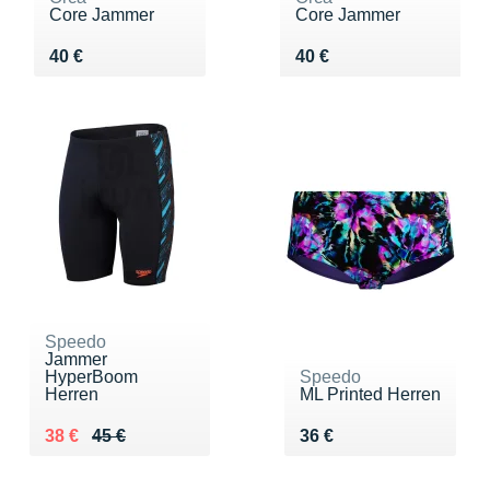
Core Jammer
Core Jammer
Vendu 40 €
Vendu 40 €
40 €
40 €
Speedo
Jammer
HyperBoom
Speedo
Herren
ML Printed Herren
Au lieu de 45 €
Vendu 38 €
Vendu 36 €
38 €
45 €
36 €