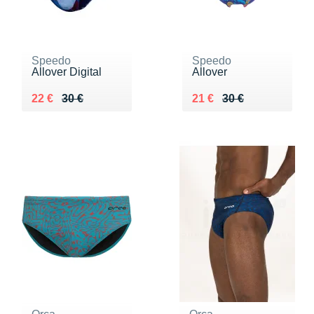
Speedo
Speedo
Allover Digital
Allover
Au lieu de 30 €
Vendu 22 €
Au lieu de 30 €
Vendu 21 €
22 €
30 €
21 €
30 €