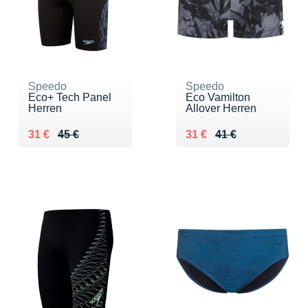
Speedo
Speedo
Eco+ Tech Panel
Eco Vamilton
Herren
Allover Herren
Au lieu de 45 €
Vendu 31 €
Au lieu de 41 €
Vendu 31 €
31 €
45 €
31 €
41 €