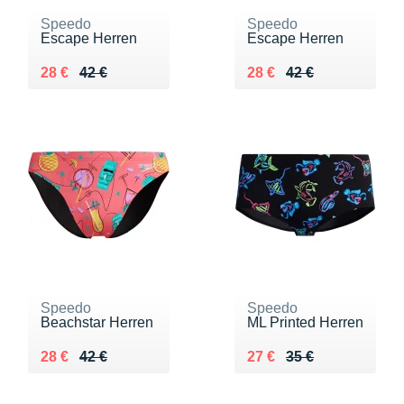
Speedo
Speedo
Escape Herren
Escape Herren
Au lieu de 42 €
Vendu 28 €
Au lieu de 42 €
Vendu 28 €
28 €
42 €
28 €
42 €
Speedo
Speedo
Beachstar Herren
ML Printed Herren
Au lieu de 42 €
Vendu 28 €
Au lieu de 35 €
Vendu 27 €
28 €
42 €
27 €
35 €