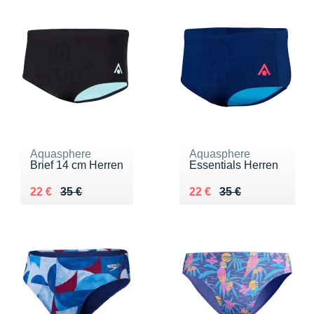
Aquasphere
Aquasphere
Brief 14 cm Herren
Essentials Herren
Au lieu de 35 €
Vendu 22 €
Au lieu de 35 €
Vendu 22 €
22 €
35 €
22 €
35 €