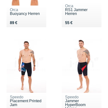
Orca
Orca
RS1 Jammer
Buoyancy Herren
Herren
Vendu 89 €
Vendu 55 €
89 €
55 €
Speedo
Speedo
Placement Printed
Jammer
Jam
HyperBoom