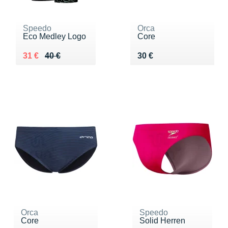
Speedo
Orca
Eco Medley Logo
Core
Au lieu de 40 €
Vendu 31 €
Vendu 30 €
31 €
40 €
30 €
Orca
Speedo
Core
Solid Herren