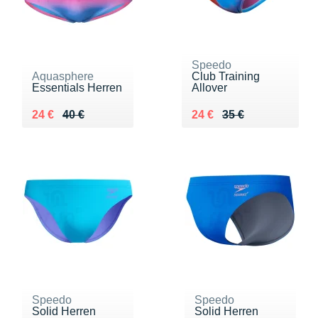
Speedo
Aquasphere
Club Training
Essentials Herren
Allover
Au lieu de 40 €
Vendu 24 €
Au lieu de 35 €
Vendu 24 €
24 €
40 €
24 €
35 €
Speedo
Speedo
Solid Herren
Solid Herren