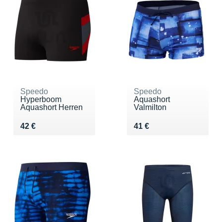
Speedo
Speedo
Hyperboom
Aquashort
Aquashort Herren
Valmilton
Vendu 42 €
Vendu 41 €
42 €
41 €