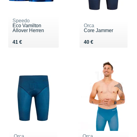
Speedo
Eco Vamilton
Orca
Allover Herren
Core Jammer
Vendu 41 €
Vendu 40 €
41 €
40 €
Orca
Orca