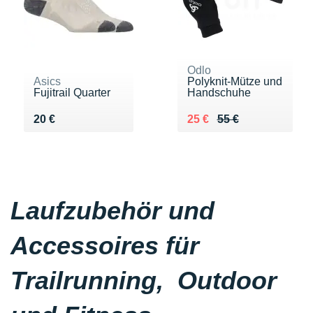
Odlo
Asics
Polyknit-Mütze und
Fujitrail Quarter
Handschuhe
Vendu 20 €
Au lieu de 55 €
Vendu 25 €
20 €
25 €
55 €
Laufzubehör und
Accessoires für
Trailrunning, Outdoor