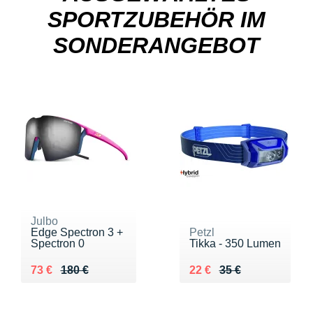
SPORTZUBEHÖR IM
SONDERANGEBOT
Julbo
Edge Spectron 3 +
Petzl
Spectron 0
Tikka - 350 Lumen
Au lieu de 180 €
Vendu 73 €
Au lieu de 35 €
Vendu 22 €
73 €
180 €
22 €
35 €