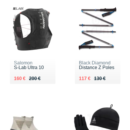
Salomon
Black Diamond
S-Lab Ultra 10
Distance Z Poles
Au lieu de 200 €
Vendu 160 €
Au lieu de 130 €
Vendu 117 €
160 €
200 €
117 €
130 €