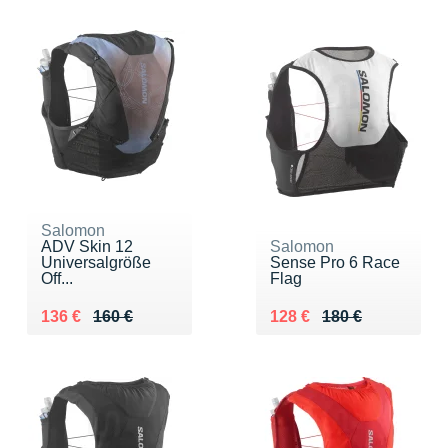
Salomon
ADV Skin 12
Salomon
Universalgröße
Sense Pro 6 Race
Off...
Flag
Au lieu de 160 €
Vendu 136 €
Au lieu de 180 €
Vendu 128 €
136 €
160 €
128 €
180 €