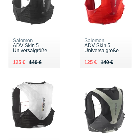
Salomon
Salomon
ADV Skin 5
ADV Skin 5
Universalgröße
Universalgröße
Au lieu de 140 €
Vendu 125 €
Au lieu de 140 €
Vendu 125 €
125 €
140 €
125 €
140 €