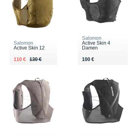
Salomon
Salomon
Active Skin 4
Active Skin 12
Damen
Au lieu de 130 €
Vendu 110 €
Vendu 100 €
110 €
130 €
100 €