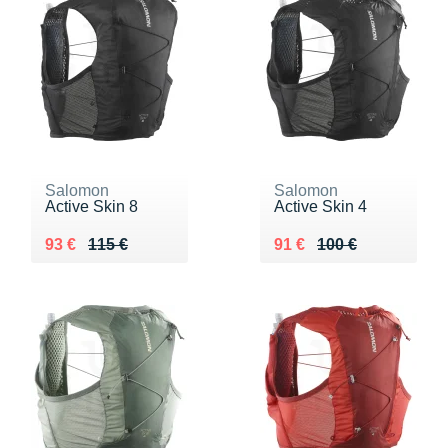
Salomon
Salomon
Active Skin 8
Active Skin 4
Au lieu de 115 €
Vendu 93 €
Au lieu de 100 €
Vendu 91 €
93 €
115 €
91 €
100 €