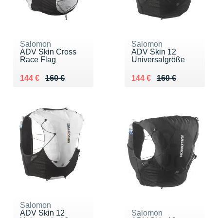
Salomon
Salomon
ADV Skin Cross
ADV Skin 12
Race Flag
Universalgröße
Au lieu de 160 €
Vendu 144 €
Au lieu de 160 €
Vendu 144 €
144 €
160 €
144 €
160 €
Salomon
ADV Skin 12
Salomon