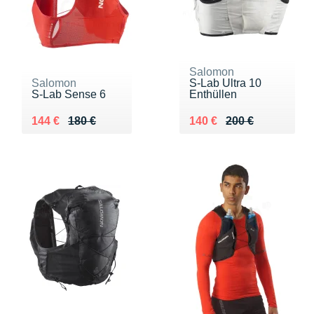
Salomon
Salomon
S-Lab Ultra 10
S-Lab Sense 6
Enthüllen
Au lieu de 180 €
Vendu 144 €
Au lieu de 200 €
Vendu 140 €
144 €
180 €
140 €
200 €