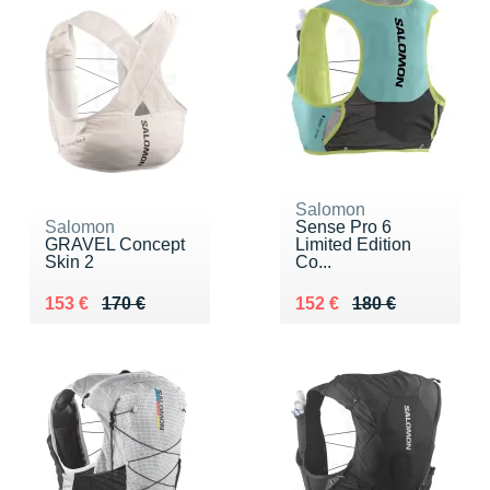
Salomon
Salomon
Sense Pro 6
GRAVEL Concept
Limited Edition
Skin 2
Co...
Au lieu de 170 €
Vendu 153 €
Au lieu de 180 €
Vendu 152 €
153 €
170 €
152 €
180 €