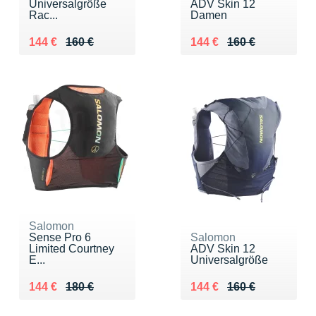
Universalgröße
ADV Skin 12
Rac...
Damen
Au lieu de 160 €
Vendu 144 €
Au lieu de 160 €
Vendu 144 €
144 €
160 €
144 €
160 €
Salomon
Sense Pro 6
Salomon
Limited Courtney
ADV Skin 12
E...
Universalgröße
Au lieu de 180 €
Vendu 144 €
Au lieu de 160 €
Vendu 144 €
144 €
180 €
144 €
160 €