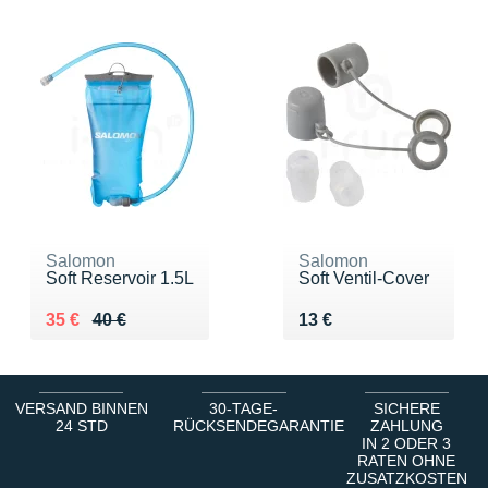
Salomon
Salomon
Soft Reservoir 1.5L
Soft Ventil-Cover
Au lieu de 40 €
Vendu 35 €
Vendu 13 €
35 €
40 €
13 €
VERSAND BINNEN
30-TAGE-
SICHERE
24 STD
RÜCKSENDEGARANTIE
ZAHLUNG
IN 2 ODER 3
RATEN OHNE
ZUSATZKOSTEN