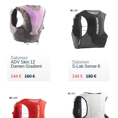
Salomon
ADV Skin 12
Salomon
Damen Gradient
S-Lab Sense 6
Au lieu de 160 €
Vendu 144 €
Au lieu de 180 €
Vendu 144 €
144 €
160 €
144 €
180 €