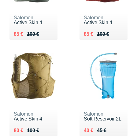
Salomon
Salomon
Active Skin 4
Active Skin 4
Au lieu de 100 €
Vendu 85 €
Au lieu de 100 €
Vendu 85 €
85 €
100 €
85 €
100 €
Salomon
Salomon
Active Skin 4
Soft Reservoir 2L
Au lieu de 100 €
Vendu 80 €
Au lieu de 45 €
Vendu 40 €
80 €
100 €
40 €
45 €