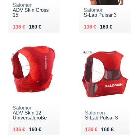
Salomon
ADV Skin Cross
Salomon
15
S-Lab Pulsar 3
Au lieu de 160 €
Vendu 136 €
Au lieu de 160 €
Vendu 136 €
136 €
160 €
136 €
160 €
Salomon
ADV Skin 12
Salomon
Universalgröße
S-Lab Pulsar 3
Au lieu de 160 €
Vendu 136 €
Au lieu de 160 €
Vendu 136 €
136 €
160 €
136 €
160 €