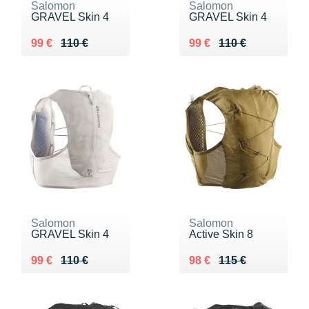
Salomon
Salomon
GRAVEL Skin 4
GRAVEL Skin 4
Au lieu de 110 €
Vendu 99 €
Au lieu de 110 €
Vendu 99 €
99 €
110 €
99 €
110 €
Salomon
Salomon
GRAVEL Skin 4
Active Skin 8
Au lieu de 110 €
Vendu 99 €
Au lieu de 115 €
Vendu 98 €
99 €
110 €
98 €
115 €