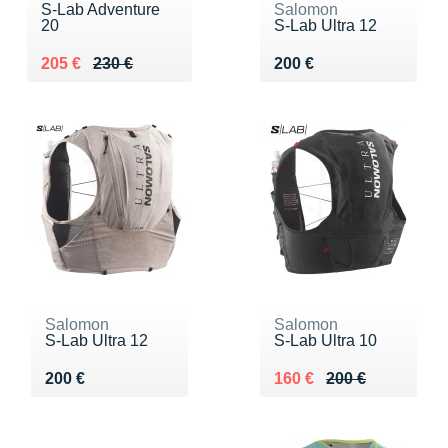
S-Lab Adventure
Salomon
20
S-Lab Ultra 12
Au lieu de 230 €
Vendu 205 €
Vendu 200 €
205 €
230 €
200 €
Salomon
Salomon
S-Lab Ultra 12
S-Lab Ultra 10
Vendu 200 €
Au lieu de 200 €
Vendu 160 €
200 €
160 €
200 €