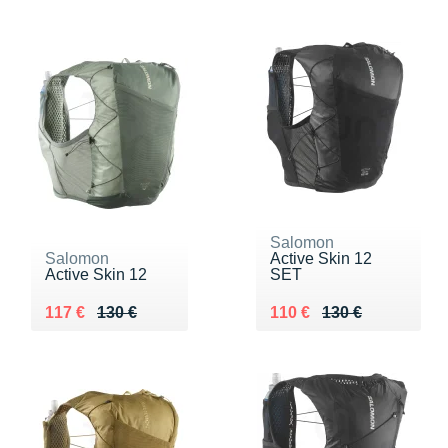
Salomon
Salomon
Active Skin 12
Active Skin 12
SET
Au lieu de 130 €
Vendu 117 €
Au lieu de 130 €
Vendu 110 €
117 €
130 €
110 €
130 €