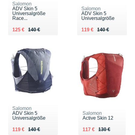
Salomon
ADV Skin 5
Salomon
Universalgröße
ADV Skin 5
Race...
Universalgröße
Au lieu de 140 €
Vendu 125 €
Au lieu de 140 €
Vendu 119 €
125 €
140 €
119 €
140 €
Salomon
ADV Skin 5
Salomon
Universalgröße
Active Skin 12
Au lieu de 140 €
Vendu 119 €
Au lieu de 130 €
Vendu 117 €
119 €
140 €
117 €
130 €