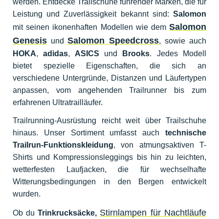
werden. Entdecke Trailschuhe führender Marken, die für
Leistung und Zuverlässigkeit bekannt sind:
Salomon
Salomon
mit seinen ikonenhaften Modellen wie dem
Genesis
Salomon Speedcross
und
, sowie auch
HOKA
,
adidas
,
ASICS
und
Brooks
. Jedes Modell
bietet spezielle Eigenschaften, die sich an
verschiedene Untergründe, Distanzen und Läufertypen
anpassen, vom angehenden Trailrunner bis zum
erfahrenen Ultratrailläufer.
Trailrunning-Ausrüstung reicht weit über Trailschuhe
hinaus. Unser Sortiment umfasst auch
technische
Trailrun-Funktionskleidung
, von atmungsaktiven T-
Shirts und Kompressionsleggings bis hin zu leichten,
wetterfesten Laufjacken, die für wechselhafte
Witterungsbedingungen in den Bergen entwickelt
wurden.
Stirnlampen für Nachtläufe
Ob du
Trinkrucksäcke,