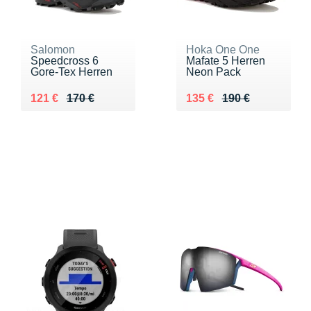
Salomon
Hoka One One
Speedcross 6
Mafate 5 Herren
Gore-Tex Herren
Neon Pack
Au lieu de 170 €
Vendu 121 €
Au lieu de 190 €
Vendu 135 €
121 €
170 €
135 €
190 €