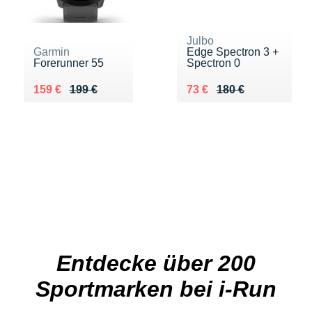
Julbo
Garmin
Edge Spectron 3 +
Forerunner 55
Spectron 0
Au lieu de 199 €
Vendu 159 €
Au lieu de 180 €
Vendu 73 €
159 €
199 €
73 €
180 €
Entdecke über 200
Sportmarken bei i-Run