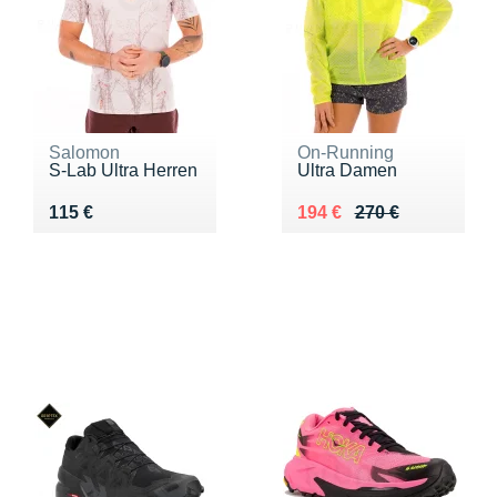
Salomon
On-Running
S-Lab Ultra Herren
Ultra Damen
Vendu 115 €
Au lieu de 270 €
Vendu 194 €
115 €
194 €
270 €