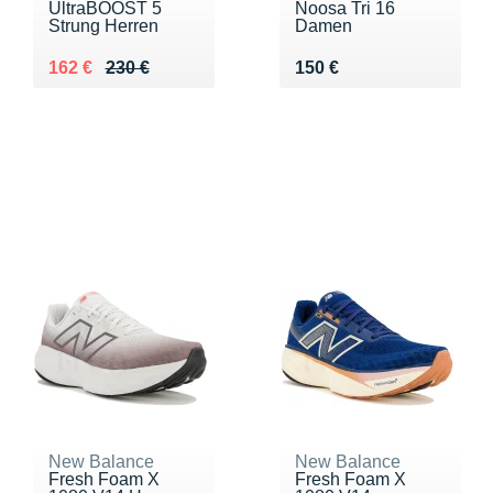
UltraBOOST 5
Noosa Tri 16
Strung Herren
Damen
Au lieu de 230 €
Vendu 162 €
Vendu 150 €
162 €
230 €
150 €
New Balance
New Balance
Fresh Foam X
Fresh Foam X