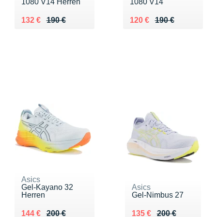
1080 V14 Herren
1080 V14
Au lieu de 190 €
Vendu 132 €
Au lieu de 190 €
Vendu 120 €
132 €
190 €
120 €
190 €
Asics
Gel-Kayano 32
Asics
Herren
Gel-Nimbus 27
Au lieu de 200 €
Vendu 144 €
Au lieu de 200 €
Vendu 135 €
144 €
200 €
135 €
200 €