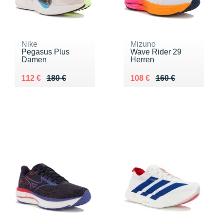
Nike
Mizuno
Pegasus Plus
Wave Rider 29
Damen
Herren
Au lieu de 180 €
Vendu 112 €
Au lieu de 160 €
Vendu 108 €
112 €
180 €
108 €
160 €