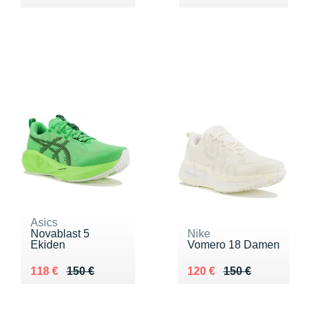
Asics
Novablast 5
Nike
Ekiden
Vomero 18 Damen
Au lieu de 150 €
Vendu 118 €
Au lieu de 150 €
Vendu 120 €
118 €
150 €
120 €
150 €