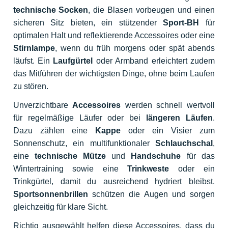
technische Socken
, die Blasen vorbeugen und einen
sicheren Sitz bieten, ein stützender
Sport-BH
für
optimalen Halt und reflektierende Accessoires oder eine
Stirnlampe
, wenn du früh morgens oder spät abends
läufst. Ein
Laufgürtel
oder Armband erleichtert zudem
das Mitführen der wichtigsten Dinge, ohne beim Laufen
zu stören.
Unverzichtbare
Accessoires
werden schnell wertvoll
für regelmäßige Läufer oder bei
längeren Läufen
.
Dazu zählen eine
Kappe
oder ein Visier zum
Sonnenschutz, ein multifunktionaler
Schlauchschal
,
eine
technische Mütze
und
Handschuhe
für das
Wintertraining sowie eine
Trinkweste
oder ein
Trinkgürtel, damit du ausreichend hydriert bleibst.
Sportsonnenbrillen
schützen die Augen und sorgen
gleichzeitig für klare Sicht.
Richtig ausgewählt helfen diese Accessoires, dass du