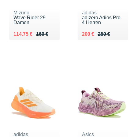
Mizuno
adidas
Wave Rider 29
adizero Adios Pro
Damen
4 Herren
Au lieu de 160 €
Vendu 114.75 €
Au lieu de 250 €
Vendu 200 €
114.75 €
160 €
200 €
250 €
adidas
Asics