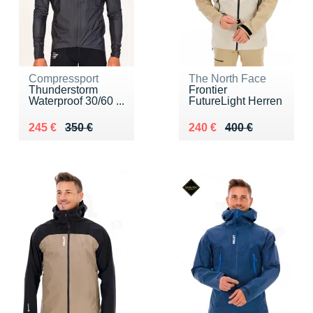
Compressport
The North Face
Thunderstorm
Frontier
Waterproof 30/60 ...
FutureLight Herren
Au lieu de 350 €
Vendu 245 €
Au lieu de 400 €
Vendu 240 €
245 €
350 €
240 €
400 €