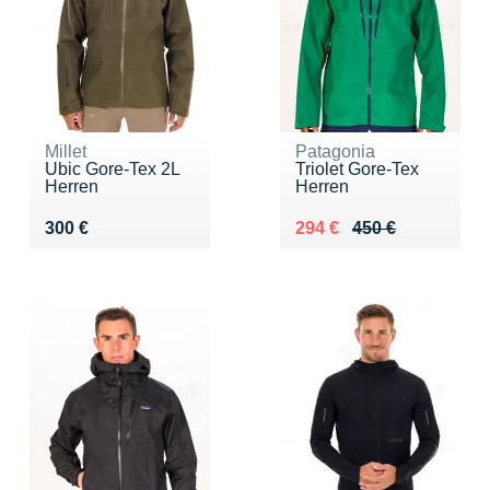
Millet
Patagonia
Ubic Gore-Tex 2L
Triolet Gore-Tex
Herren
Herren
Vendu 300 €
Au lieu de 450 €
Vendu 294 €
300 €
294 €
450 €