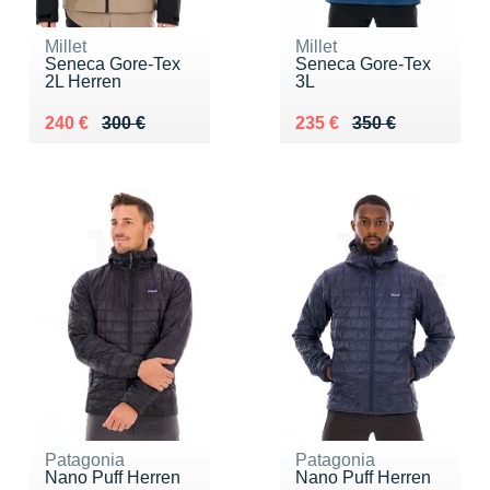
Millet
Millet
Seneca Gore-Tex
Seneca Gore-Tex
2L Herren
3L
Au lieu de 300 €
Vendu 240 €
Au lieu de 350 €
Vendu 235 €
240 €
300 €
235 €
350 €
Patagonia
Patagonia
Nano Puff Herren
Nano Puff Herren