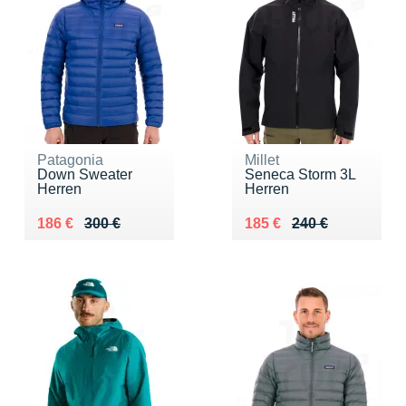
Patagonia
Millet
Down Sweater
Seneca Storm 3L
Herren
Herren
Au lieu de 300 €
Vendu 186 €
Au lieu de 240 €
Vendu 185 €
186 €
300 €
185 €
240 €