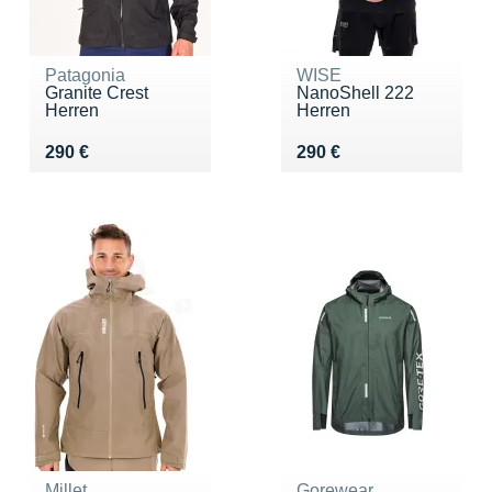
Patagonia
WISE
Granite Crest
NanoShell 222
Herren
Herren
Vendu 290 €
Vendu 290 €
290 €
290 €
Millet
Gorewear