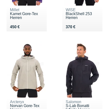
Millet
WISE
Kamet Gore-Tex
BlackShell 253
Herren
Herren
Vendu 450 €
Vendu 370 €
450 €
370 €
Arcteryx
Salomon
Norvan Gore-Tex
S-Lab Bonatti