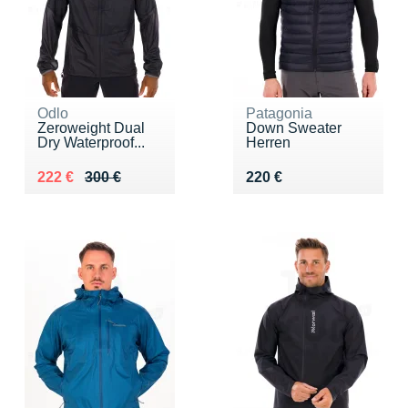
Odlo
Patagonia
Zeroweight Dual
Down Sweater
Dry Waterproof...
Herren
Au lieu de 300 €
Vendu 222 €
Vendu 220 €
222 €
300 €
220 €