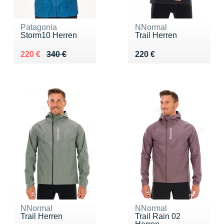
Patagonia
NNormal
Storm10 Herren
Trail Herren
Au lieu de 340 €
Vendu 220 €
Vendu 220 €
220 €
340 €
220 €
NNormal
NNormal
Trail Herren
Trail Rain 02