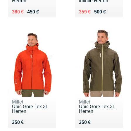
Herren
Infinite Herren
Au lieu de 450 €
Vendu 360 €
Au lieu de 500 €
Vendu 359 €
360 €
450 €
359 €
500 €
Millet
Millet
Ubic Gore-Tex 3L
Ubic Gore-Tex 3L
Herren
Herren
Vendu 350 €
Vendu 350 €
350 €
350 €