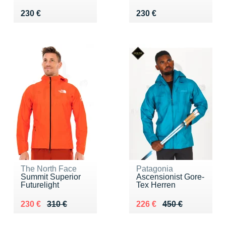
Vendu 230 €
Vendu 230 €
230 €
230 €
The North Face
Patagonia
Summit Superior
Ascensionist Gore-
Futurelight
Tex Herren
Au lieu de 310 €
Vendu 230 €
Au lieu de 450 €
Vendu 226 €
230 €
310 €
226 €
450 €