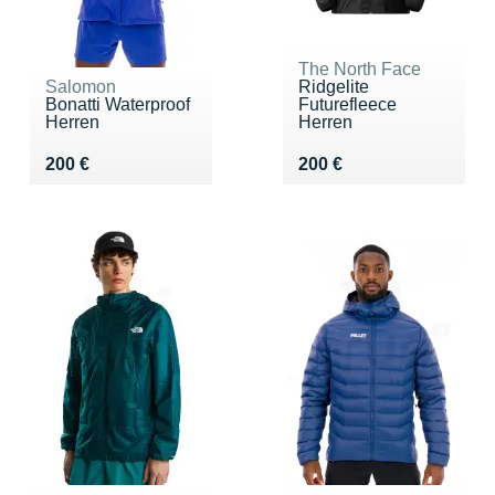
The North Face
Salomon
Ridgelite
Bonatti Waterproof
Futurefleece
Herren
Herren
Vendu 200 €
Vendu 200 €
200 €
200 €