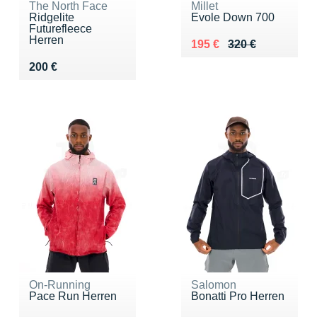
The North Face
Millet
Ridgelite
Evole Down 700
Futurefleece
Herren
Au lieu de 320 €
Vendu 195 €
195 €
320 €
Vendu 200 €
200 €
On-Running
Salomon
Pace Run Herren
Bonatti Pro Herren