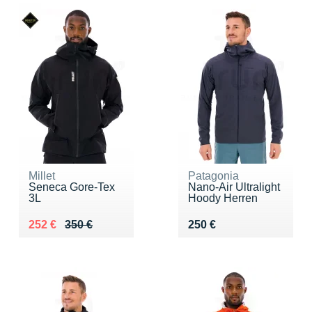
Millet
Patagonia
Seneca Gore-Tex
Nano-Air Ultralight
3L
Hoody Herren
Au lieu de 350 €
Vendu 252 €
Vendu 250 €
252 €
350 €
250 €