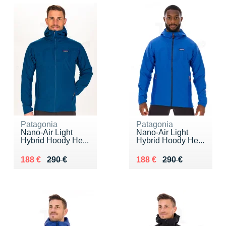
Patagonia
Patagonia
Nano-Air Light
Nano-Air Light
Hybrid Hoody He...
Hybrid Hoody He...
Au lieu de 290 €
Vendu 188 €
Au lieu de 290 €
Vendu 188 €
188 €
290 €
188 €
290 €