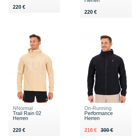
Herren
Vendu 220 €
220 €
Vendu 220 €
220 €
NNormal
On-Running
Trail Rain 02
Performance
Herren
Herren
Vendu 220 €
Au lieu de 300 €
Vendu 218 €
220 €
218 €
300 €