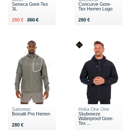
Seneca Gore-Tex
Concurve Gore-
3L
Tex Herren Logo
Au lieu de 350 €
Vendu 280 €
Vendu 280 €
280 €
350 €
280 €
Salomon
Hoka One One
Bonatti Pro Herren
Skybreeze
Waterproof Gore-
Tex ...
Vendu 280 €
280 €