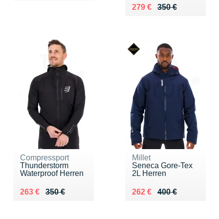
Au lieu de 350 €
Vendu 279 €
279 €
350 €
Compressport
Millet
Thunderstorm
Seneca Gore-Tex
Waterproof Herren
2L Herren
Au lieu de 350 €
Vendu 263 €
Au lieu de 400 €
Vendu 262 €
263 €
350 €
262 €
400 €