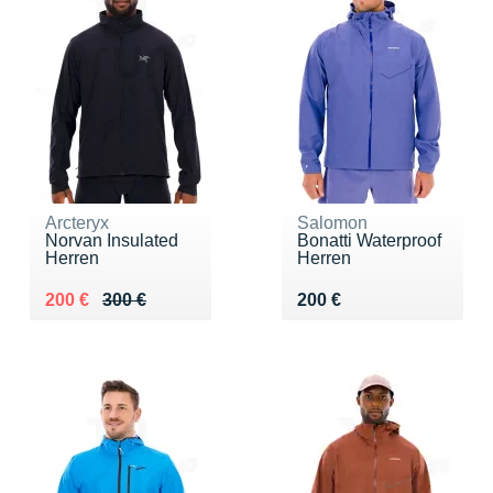
Arcteryx
Salomon
Norvan Insulated
Bonatti Waterproof
Herren
Herren
Au lieu de 300 €
Vendu 200 €
Vendu 200 €
200 €
300 €
200 €