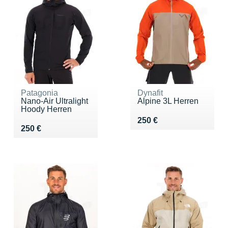
Patagonia
Dynafit
Nano-Air Ultralight
Alpine 3L Herren
Hoody Herren
Vendu 250 €
250 €
Vendu 250 €
250 €