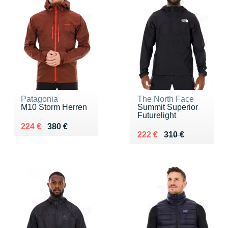
Patagonia
The North Face
M10 Storm Herren
Summit Superior
Futurelight
Au lieu de 380 €
Vendu 224 €
224 €
380 €
Au lieu de 310 €
Vendu 222 €
222 €
310 €