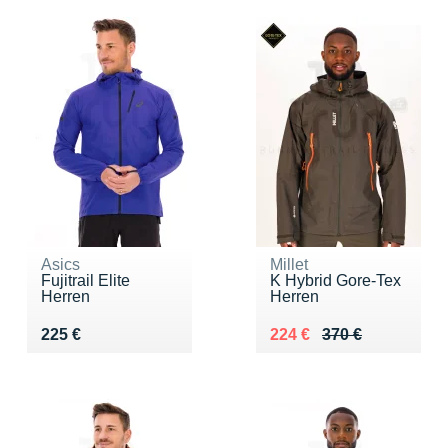
Asics
Millet
Fujitrail Elite
K Hybrid Gore-Tex
Herren
Herren
Vendu 225 €
Au lieu de 370 €
Vendu 224 €
225 €
224 €
370 €