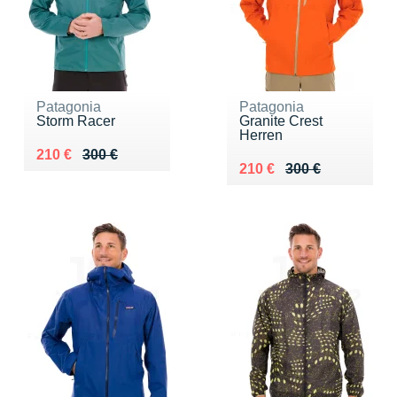
Patagonia
Patagonia
Storm Racer
Granite Crest
Herren
Au lieu de 300 €
Vendu 210 €
210 €
300 €
Au lieu de 300 €
Vendu 210 €
210 €
300 €