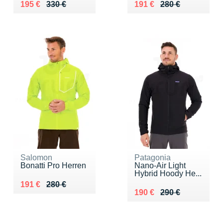
Au lieu de 330 €
Vendu 195 €
Au lieu de 280 €
Vendu 191 €
195 €
330 €
191 €
280 €
Salomon
Patagonia
Bonatti Pro Herren
Nano-Air Light
Hybrid Hoody He...
Au lieu de 280 €
Vendu 191 €
191 €
280 €
Au lieu de 290 €
Vendu 190 €
190 €
290 €