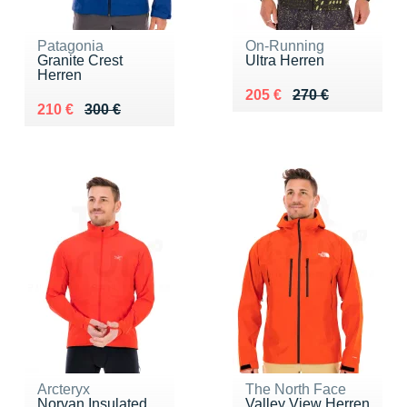
Patagonia
On-Running
Granite Crest
Ultra Herren
Herren
Au lieu de 270 €
Vendu 205 €
205 €
270 €
Au lieu de 300 €
Vendu 210 €
210 €
300 €
Arcteryx
The North Face
Norvan Insulated
Valley View Herren