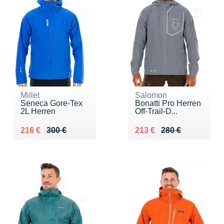
Millet
Salomon
Seneca Gore-Tex
Bonatti Pro Herren
2L Herren
Off-Trail-D...
Au lieu de 300 €
Vendu 216 €
Au lieu de 280 €
Vendu 213 €
216 €
300 €
213 €
280 €