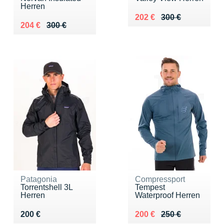
Herren
Au lieu de 300 €
Vendu 202 €
202 €
300 €
Au lieu de 300 €
Vendu 204 €
204 €
300 €
Patagonia
Compressport
Torrentshell 3L
Tempest
Herren
Waterproof Herren
Vendu 200 €
Au lieu de 250 €
Vendu 200 €
200 €
200 €
250 €