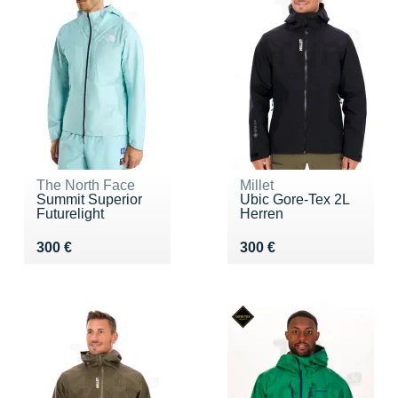
The North Face
Millet
Summit Superior
Ubic Gore-Tex 2L
Futurelight
Herren
Vendu 300 €
Vendu 300 €
300 €
300 €