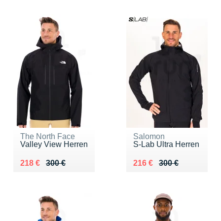
The North Face
Salomon
Valley View Herren
S-Lab Ultra Herren
Au lieu de 300 €
Vendu 218 €
Au lieu de 300 €
Vendu 216 €
218 €
300 €
216 €
300 €