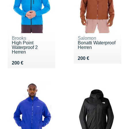
Brooks
Salomon
High Point
Bonatti Waterproof
Waterproof 2
Herren
Herren
Vendu 200 €
200 €
Vendu 200 €
200 €