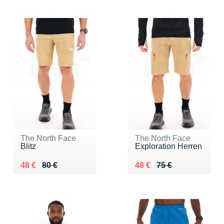
The North Face
The North Face
Blitz
Exploration Herren
Au lieu de 80 €
Vendu 48 €
Au lieu de 75 €
Vendu 48 €
48 €
80 €
48 €
75 €