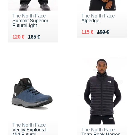
The North Face
The North Face
Summit Superior
Alpedge
FutureLight
Au lieu de 190 €
Vendu 115 €
115 €
190 €
Au lieu de 165 €
Vendu 120 €
120 €
165 €
The North Face
Vectiv Exploris II
The North Face
Mid FutureL...
Terra Peak Herren