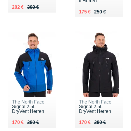
II Herren
Au lieu de 300 €
Vendu 202 €
202 €
300 €
Au lieu de 250 €
Vendu 175 €
175 €
250 €
The North Face
The North Face
Signal 2.5L
Signal 2.5L
DryVent Herren
DryVent Herren
Au lieu de 280 €
Vendu 170 €
Au lieu de 280 €
Vendu 170 €
170 €
280 €
170 €
280 €