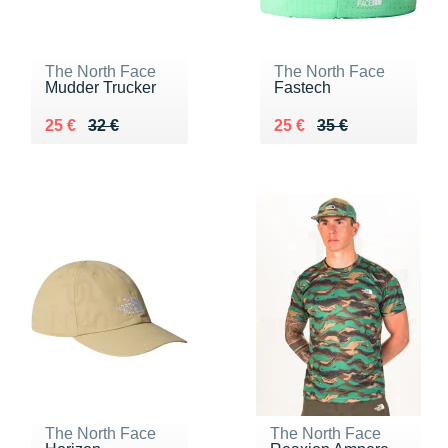
The North Face
The North Face
Mudder Trucker
Fastech
Au lieu de 32 €
Vendu 25 €
Au lieu de 35 €
Vendu 25 €
25 €
32 €
25 €
35 €
The North Face
The North Face