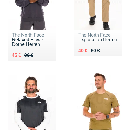
The North Face
The North Face
Relaxed Flower
Exploration Herren
Dorne Herren
Au lieu de 80 €
Vendu 40 €
40 €
80 €
Au lieu de 90 €
Vendu 45 €
45 €
90 €