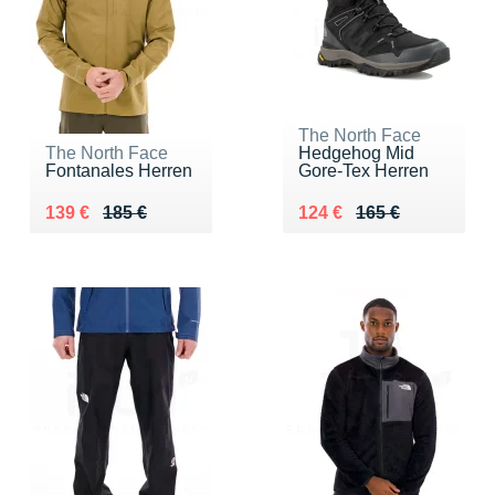
The North Face
The North Face
Hedgehog Mid
Fontanales Herren
Gore-Tex Herren
Au lieu de 185 €
Vendu 139 €
Au lieu de 165 €
Vendu 124 €
139 €
185 €
124 €
165 €