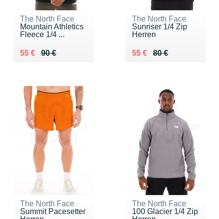
The North Face
The North Face
Mountain Athletics
Sunriser 1/4 Zip
Fleece 1/4 ...
Herren
Au lieu de 90 €
Vendu 55 €
Au lieu de 80 €
Vendu 55 €
55 €
90 €
55 €
80 €
The North Face
The North Face
Summit Pacesetter
100 Glacier 1/4 Zip