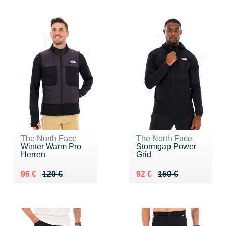
The North Face
The North Face
Winter Warm Pro
Stormgap Power
Herren
Grid
Au lieu de 120 €
Vendu 96 €
Au lieu de 150 €
Vendu 92 €
96 €
120 €
92 €
150 €