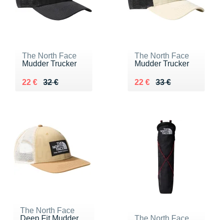
The North Face
The North Face
Mudder Trucker
Mudder Trucker
Au lieu de 32 €
Vendu 22 €
Au lieu de 33 €
Vendu 22 €
22 €
32 €
22 €
33 €
The North Face
Deep Fit Mudder
The North Face