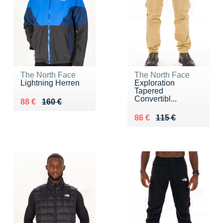
The North Face
The North Face
Lightning Herren
Exploration
Tapered
Convertibl...
Au lieu de 160 €
Vendu 88 €
88 €
160 €
Au lieu de 115 €
Vendu 86 €
86 €
115 €