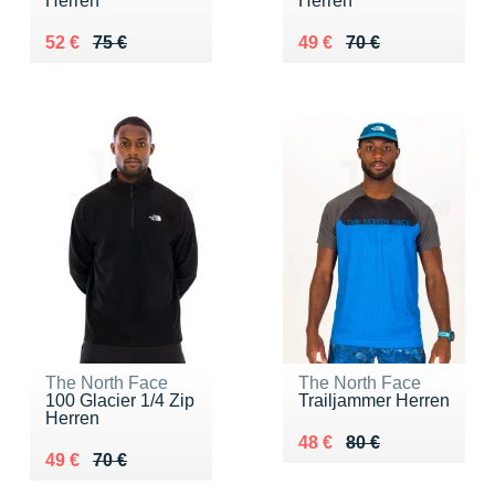
Herren
Herren
Au lieu de 75 €
Vendu 52 €
Au lieu de 70 €
Vendu 49 €
52 €
75 €
49 €
70 €
The North Face
The North Face
100 Glacier 1/4 Zip
Trailjammer Herren
Herren
Au lieu de 80 €
Vendu 48 €
48 €
80 €
Au lieu de 70 €
Vendu 49 €
49 €
70 €