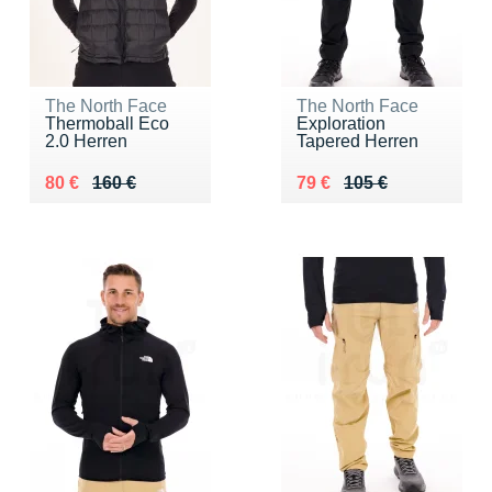
The North Face
The North Face
Thermoball Eco
Exploration
2.0 Herren
Tapered Herren
Au lieu de 160 €
Vendu 80 €
Au lieu de 105 €
Vendu 79 €
80 €
160 €
79 €
105 €