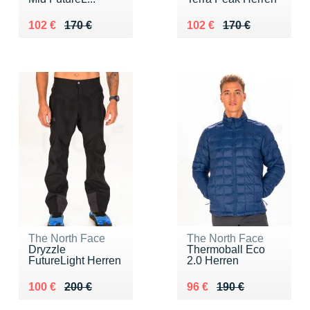
Au lieu de 170 €
Vendu 102 €
Au lieu de 170 €
Vendu 102 €
102 €
170 €
102 €
170 €
The North Face
The North Face
Dryzzle
Thermoball Eco
FutureLight Herren
2.0 Herren
Au lieu de 200 €
Vendu 100 €
Au lieu de 190 €
Vendu 96 €
100 €
200 €
96 €
190 €