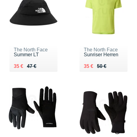
The North Face
The North Face
Summer LT
Sunriser Herren
Au lieu de 47 €
Vendu 35 €
Au lieu de 50 €
Vendu 35 €
35 €
47 €
35 €
50 €