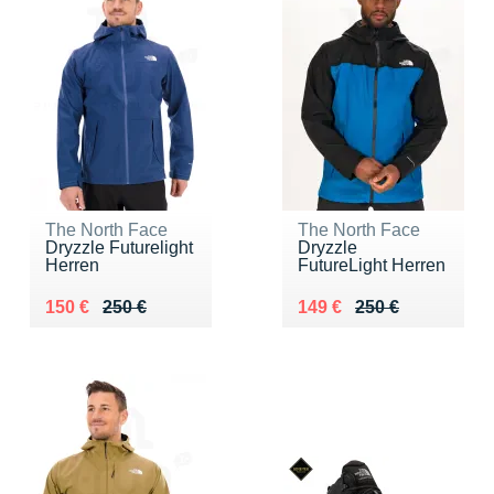
The North Face
The North Face
Dryzzle Futurelight
Dryzzle
Herren
FutureLight Herren
Au lieu de 250 €
Vendu 150 €
Au lieu de 250 €
Vendu 149 €
150 €
250 €
149 €
250 €