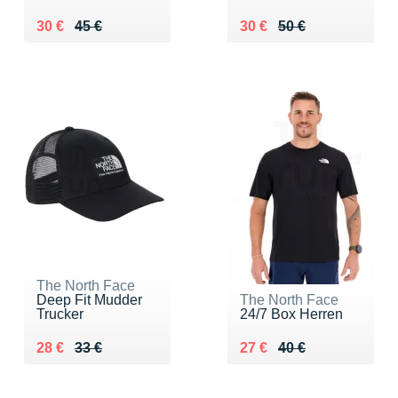
Au lieu de 45 €
Vendu 30 €
Au lieu de 50 €
Vendu 30 €
30 €
45 €
30 €
50 €
The North Face
Deep Fit Mudder
The North Face
Trucker
24/7 Box Herren
Au lieu de 33 €
Vendu 28 €
Au lieu de 40 €
Vendu 27 €
28 €
33 €
27 €
40 €