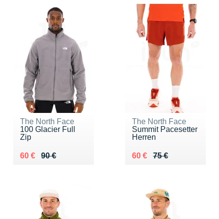
The North Face
The North Face
100 Glacier Full
Summit Pacesetter
Zip
Herren
Au lieu de 90 €
Vendu 60 €
Au lieu de 75 €
Vendu 60 €
60 €
90 €
60 €
75 €