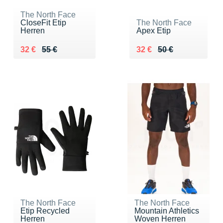
The North Face
CloseFit Etip
The North Face
Herren
Apex Etip
Au lieu de 55 €
Vendu 32 €
Au lieu de 50 €
Vendu 32 €
32 €
55 €
32 €
50 €
The North Face
The North Face
Etip Recycled
Mountain Athletics
Herren
Woven Herren