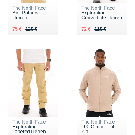
The North Face
The North Face
Bolt Polartec
Exploration
Herren
Convertible Herren
Au lieu de 120 €
Vendu 75 €
Au lieu de 110 €
Vendu 72 €
75 €
120 €
72 €
110 €
The North Face
The North Face
Exploration
100 Glacier Full
Tapered Herren
Zip