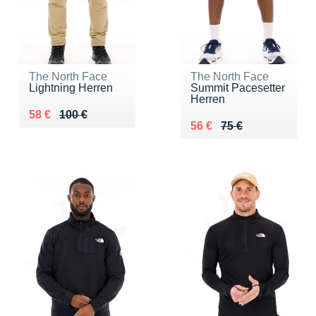
The North Face
The North Face
Lightning Herren
Summit Pacesetter
Herren
Au lieu de 100 €
Vendu 58 €
58 €
100 €
Au lieu de 75 €
Vendu 56 €
56 €
75 €