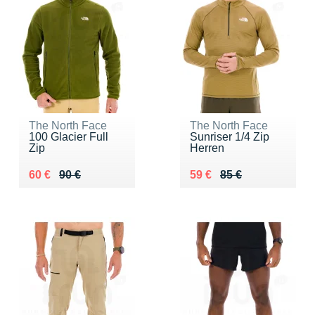
The North Face
The North Face
100 Glacier Full
Sunriser 1/4 Zip
Zip
Herren
Au lieu de 90 €
Vendu 60 €
Au lieu de 85 €
Vendu 59 €
60 €
90 €
59 €
85 €