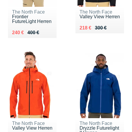
The North Face
The North Face
Frontier
Valley View Herren
FutureLight Herren
Au lieu de 300 €
Vendu 218 €
218 €
300 €
Au lieu de 400 €
Vendu 240 €
240 €
400 €
The North Face
The North Face
Valley View Herren
Dryzzle Futurelight