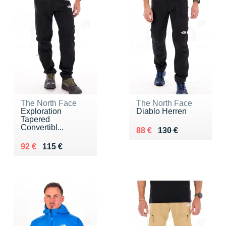
The North Face
The North Face
Exploration
Diablo Herren
Tapered
Convertibl...
Au lieu de 130 €
Vendu 88 €
88 €
130 €
Au lieu de 115 €
Vendu 92 €
92 €
115 €