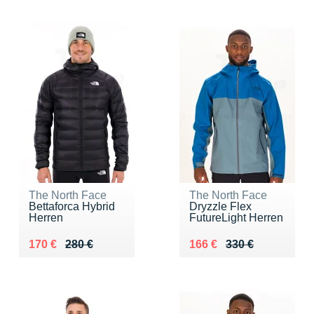
The North Face
The North Face
Bettaforca Hybrid
Dryzzle Flex
Herren
FutureLight Herren
Au lieu de 280 €
Vendu 170 €
Au lieu de 330 €
Vendu 166 €
170 €
280 €
166 €
330 €