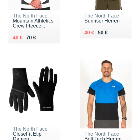
The North Face
The North Face
Mountain Athletics
Sunriser Herren
Crew Fleece...
Au lieu de 50 €
Vendu 40 €
40 €
50 €
Au lieu de 70 €
Vendu 40 €
40 €
70 €
The North Face
CloseFit Etip
The North Face
Damen
Bolt Tech Herren