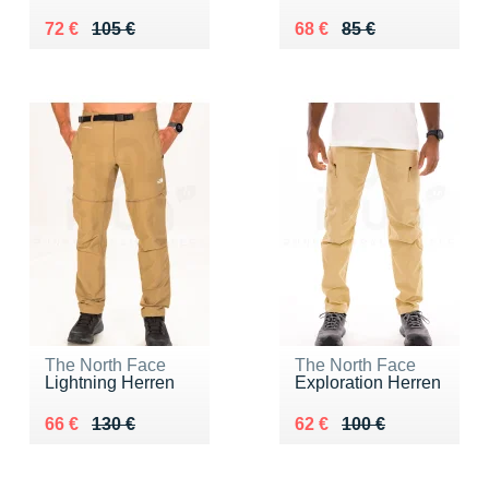
Au lieu de 105 €
Vendu 72 €
Au lieu de 85 €
Vendu 68 €
72 €
105 €
68 €
85 €
The North Face
The North Face
Lightning Herren
Exploration Herren
Au lieu de 130 €
Vendu 66 €
Au lieu de 100 €
Vendu 62 €
66 €
130 €
62 €
100 €