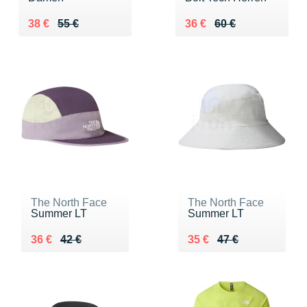
Au lieu de 55 €
Vendu 38 €
Au lieu de 60 €
Vendu 36 €
38 €
55 €
36 €
60 €
The North Face
The North Face
Summer LT
Summer LT
Au lieu de 42 €
Vendu 36 €
Au lieu de 47 €
Vendu 35 €
36 €
42 €
35 €
47 €