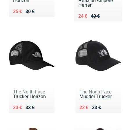
Horizon
Reaxion Ampere
Herren
Au lieu de 30 €
Vendu 25 €
25 €
30 €
Au lieu de 40 €
Vendu 24 €
24 €
40 €
The North Face
The North Face
Trucker Horizon
Mudder Trucker
Au lieu de 33 €
Vendu 23 €
Au lieu de 33 €
Vendu 22 €
23 €
33 €
22 €
33 €