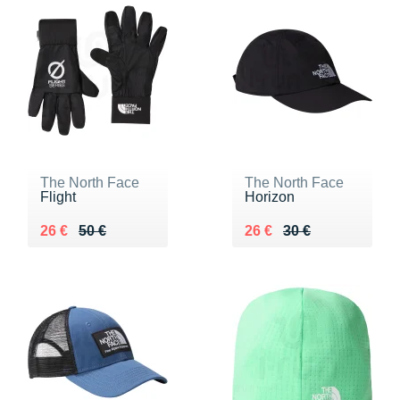
The North Face
The North Face
Flight
Horizon
Au lieu de 50 €
Vendu 26 €
Au lieu de 30 €
Vendu 26 €
26 €
50 €
26 €
30 €