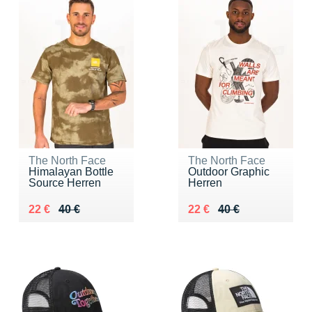
The North Face
The North Face
Himalayan Bottle
Outdoor Graphic
Source Herren
Herren
Au lieu de 40 €
Vendu 22 €
Au lieu de 40 €
Vendu 22 €
22 €
40 €
22 €
40 €