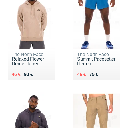
The North Face
The North Face
Relaxed Flower
Summit Pacesetter
Dorne Herren
Herren
Au lieu de 90 €
Vendu 46 €
Au lieu de 75 €
Vendu 46 €
46 €
90 €
46 €
75 €