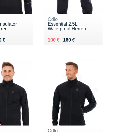
Odlo
Insulator
Essential 2.5L
rren
Waterproof Herren
 130 €
4 €
Au lieu de 160 €
Vendu 100 €
0 €
100 €
160 €
Odlo