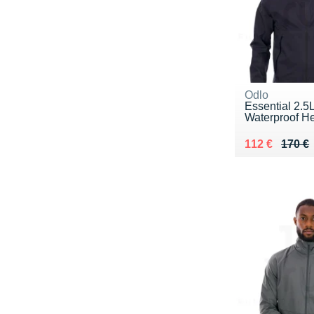
Odlo
Essential 2.5
Waterproof H
Au lieu de 17
Vendu 112 €
112 €
170 €