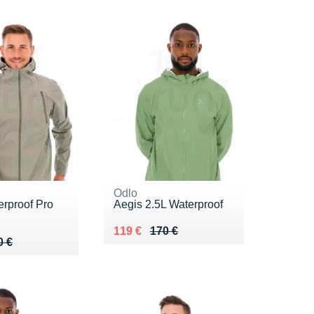
Odlo
erproof Pro
Aegis 2.5L Waterproof
Au lieu de 170 €
Vendu 119 €
119 €
170 €
 220 €
 €
0 €