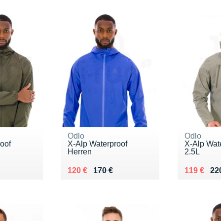
Odlo
Odlo
oof
X-Alp Waterproof
X-Alp Wat
Herren
2.5L
0 €
Au lieu de 170 €
Vendu 120 €
Au lieu de
Vendu 119
120 €
170 €
119 €
22