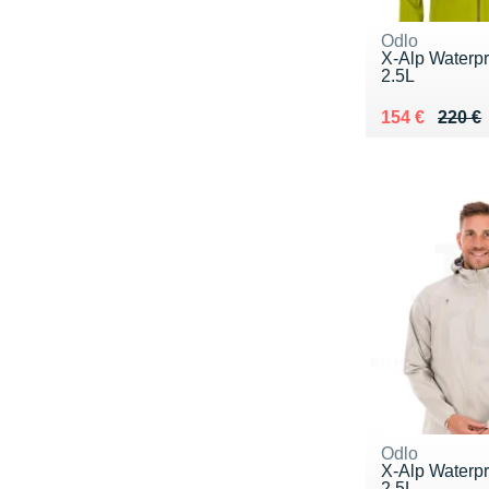
Odlo
X-Alp Waterpr
2.5L
Au lieu de 22
Vendu 154 €
154 €
220 €
Odlo
X-Alp Waterpr
2.5L