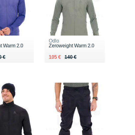
Odlo
t Warm 2.0
Zeroweight Warm 2.0
 140 €
 €
Au lieu de 140 €
Vendu 105 €
0 €
105 €
140 €