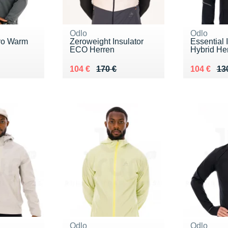
Odlo
Odlo
ro Warm
Zeroweight Insulator
Essential 
ECO Herren
Hybrid He
0 €
Au lieu de 170 €
Vendu 104 €
Au lieu de
Vendu 10
104 €
170 €
104 €
13
Odlo
Odlo