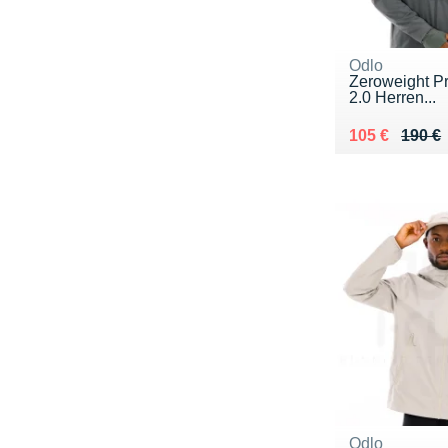
Odlo
Zeroweight P
2.0 Herren...
Au lieu de 19
Vendu 105 €
105 €
190 €
Odlo