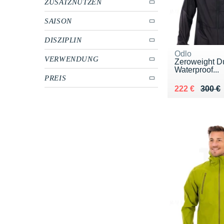
ZUSATZNUTZEN
SAISON
DISZIPLIN
Odlo
VERWENDUNG
Zeroweight D
Waterproof...
PREIS
Au lieu de 30
Vendu 222 €
222 €
300 €