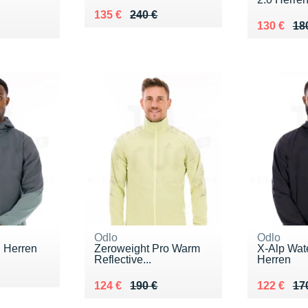
Au lieu de 240 €
Vendu 135 €
135 €
240 €
0 €
Au lieu de
Vendu 13
130 €
18
Odlo
Odlo
d Herren
Zeroweight Pro Warm
X-Alp Wat
Reflective...
Herren
0 €
Au lieu de 190 €
Vendu 124 €
Au lieu de
Vendu 12
124 €
190 €
122 €
17