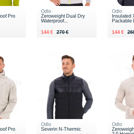
Odlo
Odlo
oof Pro
Zeroweight Dual Dry
Insulated 
Waterproof...
Packable 
0 €
Au lieu de 270 €
Vendu 144 €
Au lieu de
Vendu 14
144 €
270 €
144 €
26
Odlo
Odlo
oof Pro
Severin N-Thermic
Zeroweigh
2.0 Herre