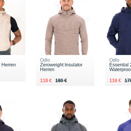
Odlo
Odlo
d Herren
Zeroweight Insulator
Essential 
Herren
Waterproo
0 €
Au lieu de 180 €
Vendu 118 €
Au lieu de
Vendu 116
118 €
180 €
116 €
17