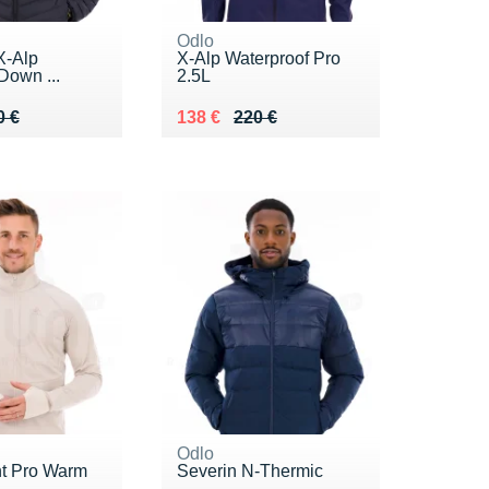
Odlo
X-Alp
X-Alp Waterproof Pro
Down ...
2.5L
 260 €
4 €
Au lieu de 220 €
Vendu 138 €
0 €
138 €
220 €
Odlo
t Pro Warm
Severin N-Thermic
n