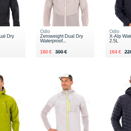
Odlo
Odlo
ual Dry
Zeroweight Dual Dry
X-Alp Wat
Waterproof...
2.5L
0 €
Au lieu de 300 €
Vendu 180 €
Au lieu de
Vendu 16
180 €
300 €
164 €
22