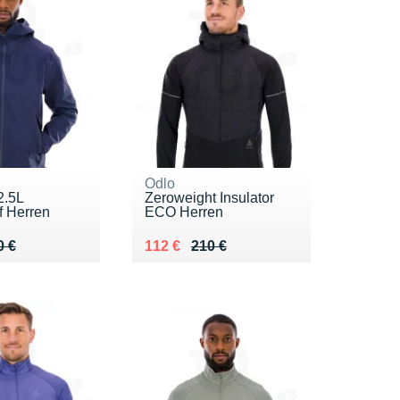
Odlo
2.5L
Zeroweight Insulator
f Herren
ECO Herren
 170 €
 €
Au lieu de 210 €
Vendu 112 €
0 €
112 €
210 €