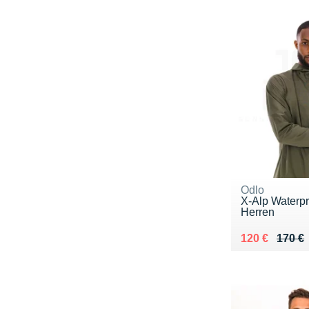
Odlo
X-Alp Waterpr
Herren
Au lieu de 17
Vendu 120 €
120 €
170 €