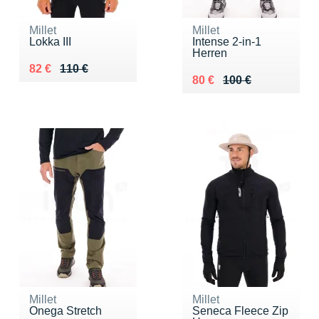
Millet
Millet
Lokka III
Intense 2-in-1
Herren
Au lieu de 110 €
Vendu 82 €
82 €
110 €
Au lieu de 100 €
Vendu 80 €
80 €
100 €
Millet
Millet
Onega Stretch
Seneca Fleece Zip