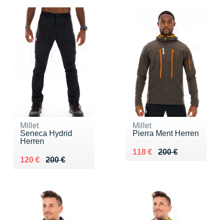
Millet
Millet
Seneca Hydrid
Pierra Ment Herren
Herren
Au lieu de 200 €
Vendu 118 €
118 €
200 €
Au lieu de 200 €
Vendu 120 €
120 €
200 €