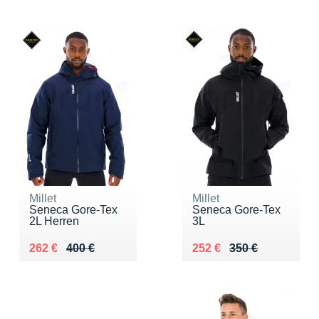
Millet
Millet
Seneca Gore-Tex
Seneca Gore-Tex
2L Herren
3L
Au lieu de 400 €
Vendu 262 €
Au lieu de 350 €
Vendu 252 €
262 €
400 €
252 €
350 €