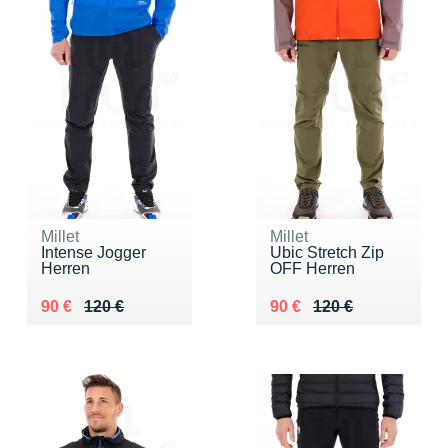
Millet
Millet
Intense Jogger
Ubic Stretch Zip
Herren
OFF Herren
Au lieu de 120 €
Vendu 90 €
Au lieu de 120 €
Vendu 90 €
90 €
120 €
90 €
120 €