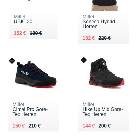
Millet
Millet
UBIC 30
Seneca Hybrid
Herren
Au lieu de 180 €
Vendu 152 €
152 €
180 €
Au lieu de 220 €
Vendu 152 €
152 €
220 €
Millet
Millet
Cimai Pro Gore-
Hike Up Mid Gore-
Tex Herren
Tex Herren
Au lieu de 210 €
Vendu 150 €
Au lieu de 200 €
Vendu 144 €
150 €
210 €
144 €
200 €