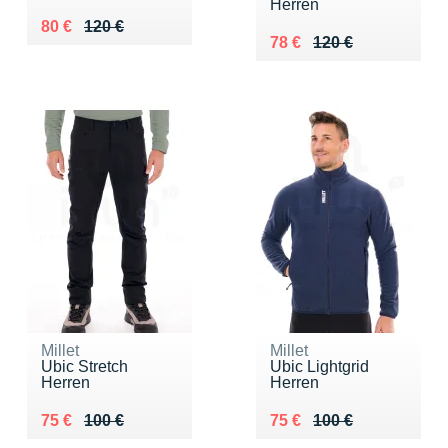
Herren
Au lieu de 120 €
Vendu 80 €
80 €
120 €
Au lieu de 120 €
Vendu 78 €
78 €
120 €
Millet
Millet
Ubic Stretch
Ubic Lightgrid
Herren
Herren
Au lieu de 100 €
Vendu 75 €
Au lieu de 100 €
Vendu 75 €
75 €
100 €
75 €
100 €