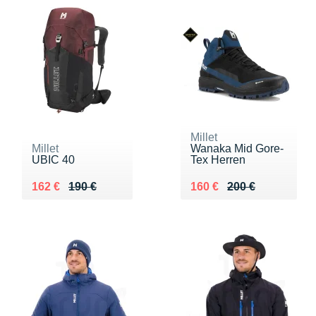
Millet
Millet
Wanaka Mid Gore-
UBIC 40
Tex Herren
Au lieu de 190 €
Vendu 162 €
Au lieu de 200 €
Vendu 160 €
162 €
190 €
160 €
200 €