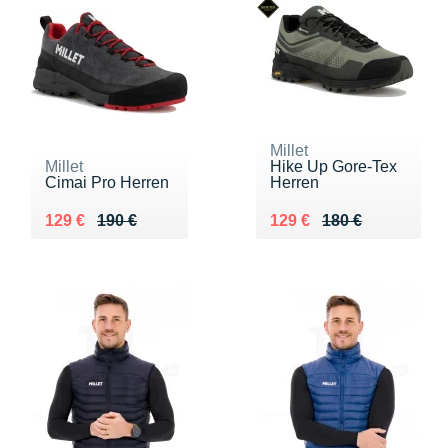
Millet
Millet
Hike Up Gore-Tex
Cimai Pro Herren
Herren
Au lieu de 190 €
Vendu 129 €
Au lieu de 180 €
Vendu 129 €
129 €
190 €
129 €
180 €