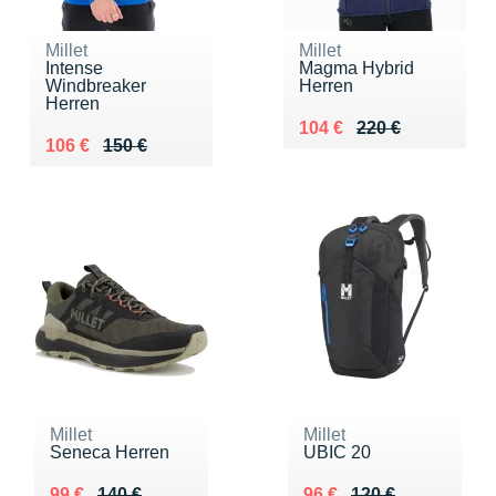
Millet
Millet
Intense
Magma Hybrid
Windbreaker
Herren
Herren
Au lieu de 220 €
Vendu 104 €
104 €
220 €
Au lieu de 150 €
Vendu 106 €
106 €
150 €
Millet
Millet
Seneca Herren
UBIC 20
Au lieu de 140 €
Vendu 99 €
Au lieu de 120 €
Vendu 96 €
99 €
140 €
96 €
120 €