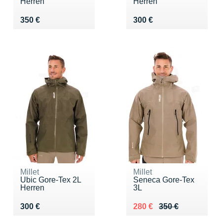
Herren
Herren
Vendu 350 €
Vendu 300 €
350 €
300 €
Millet
Millet
Ubic Gore-Tex 2L
Seneca Gore-Tex
Herren
3L
Vendu 300 €
Au lieu de 350 €
Vendu 280 €
300 €
280 €
350 €