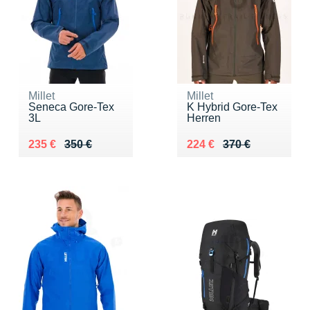
Millet
Millet
Seneca Gore-Tex
K Hybrid Gore-Tex
3L
Herren
Au lieu de 350 €
Vendu 235 €
Au lieu de 370 €
Vendu 224 €
235 €
350 €
224 €
370 €