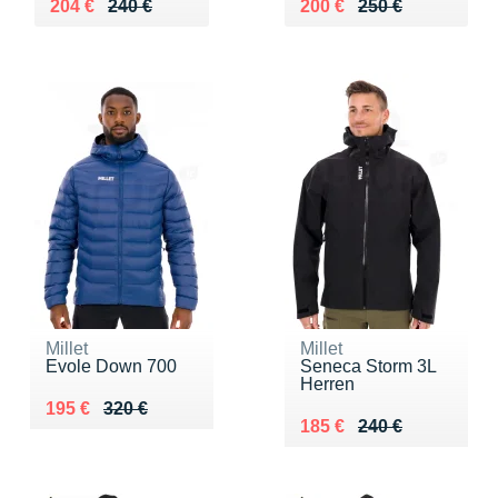
Au lieu de 240 €
Vendu 204 €
Au lieu de 250 €
Vendu 200 €
204 €
240 €
200 €
250 €
Millet
Millet
Evole Down 700
Seneca Storm 3L
Herren
Au lieu de 320 €
Vendu 195 €
195 €
320 €
Au lieu de 240 €
Vendu 185 €
185 €
240 €