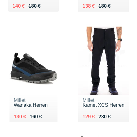
Au lieu de 180 €
Vendu 140 €
Au lieu de 180 €
Vendu 138 €
140 €
180 €
138 €
180 €
Millet
Millet
Wanaka Herren
Kamet XCS Herren
Au lieu de 160 €
Vendu 130 €
Au lieu de 230 €
Vendu 129 €
130 €
160 €
129 €
230 €