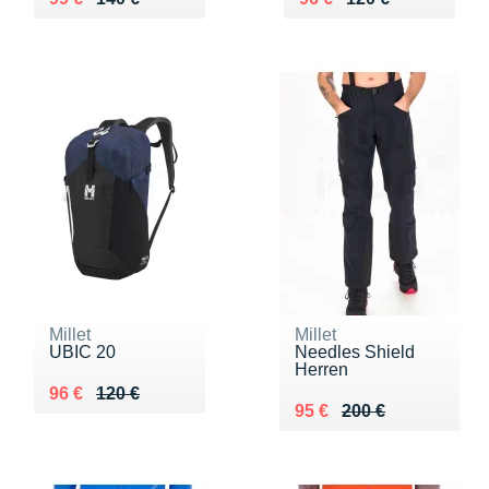
Millet
Millet
UBIC 20
Needles Shield
Herren
Au lieu de 120 €
Vendu 96 €
96 €
120 €
Au lieu de 200 €
Vendu 95 €
95 €
200 €