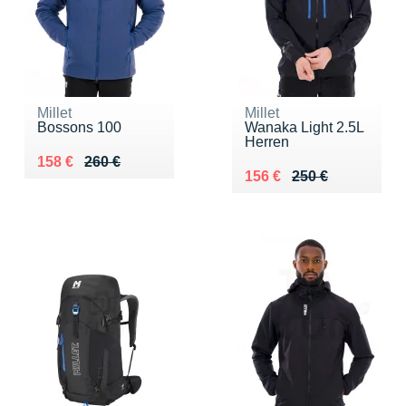
Millet
Millet
Bossons 100
Wanaka Light 2.5L
Herren
Au lieu de 260 €
Vendu 158 €
158 €
260 €
Au lieu de 250 €
Vendu 156 €
156 €
250 €