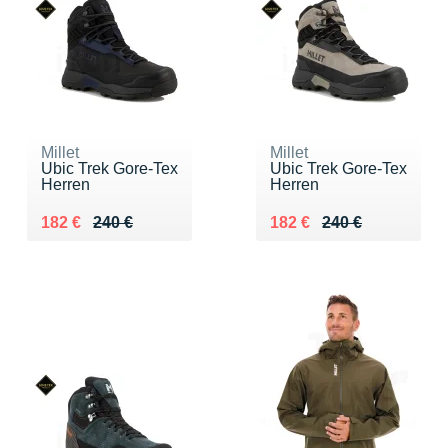
Millet
Millet
Ubic Trek Gore-Tex
Ubic Trek Gore-Tex
Herren
Herren
Au lieu de 240 €
Vendu 182 €
Au lieu de 240 €
Vendu 182 €
182 €
240 €
182 €
240 €