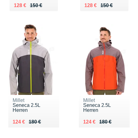
Au lieu de 150 €
Vendu 128 €
Au lieu de 150 €
Vendu 128 €
128 €
150 €
128 €
150 €
Millet
Millet
Seneca 2.5L
Seneca 2.5L
Herren
Herren
Au lieu de 180 €
Vendu 124 €
Au lieu de 180 €
Vendu 124 €
124 €
180 €
124 €
180 €