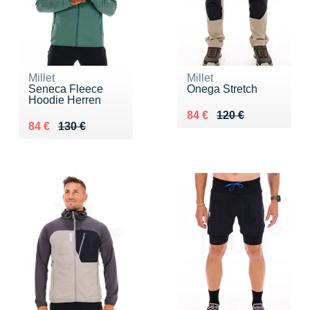
Millet
Millet
Seneca Fleece
Onega Stretch
Hoodie Herren
Au lieu de 120 €
Vendu 84 €
84 €
120 €
Au lieu de 130 €
Vendu 84 €
84 €
130 €