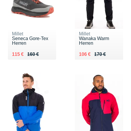
Millet
Millet
Seneca Gore-Tex
Wanaka Warm
Herren
Herren
Au lieu de 160 €
Vendu 115 €
Au lieu de 170 €
Vendu 106 €
115 €
160 €
106 €
170 €