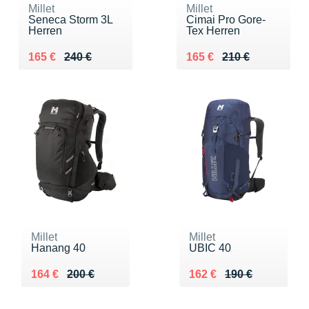
Millet
Millet
Seneca Storm 3L
Cimai Pro Gore-
Herren
Tex Herren
Au lieu de 240 €
Vendu 165 €
Au lieu de 210 €
Vendu 165 €
165 €
240 €
165 €
210 €
Millet
Millet
Hanang 40
UBIC 40
Au lieu de 200 €
Vendu 164 €
Au lieu de 190 €
Vendu 162 €
164 €
200 €
162 €
190 €