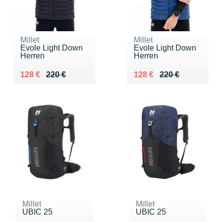
Millet
Millet
Evole Light Down
Evole Light Down
Herren
Herren
Au lieu de 220 €
Vendu 128 €
Au lieu de 220 €
Vendu 128 €
128 €
220 €
128 €
220 €
Millet
Millet
UBIC 25
UBIC 25