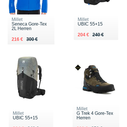
Millet
Millet
Seneca Gore-Tex
UBIC 55+15
2L Herren
Au lieu de 240 €
Vendu 204 €
204 €
240 €
Au lieu de 300 €
Vendu 216 €
216 €
300 €
Millet
Millet
G Trek 4 Gore-Tex
UBIC 55+15
Herren