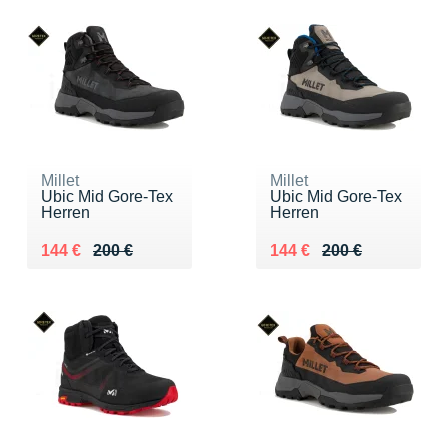
Millet
Millet
Ubic Mid Gore-Tex
Ubic Mid Gore-Tex
Herren
Herren
Au lieu de 200 €
Vendu 144 €
Au lieu de 200 €
Vendu 144 €
144 €
200 €
144 €
200 €