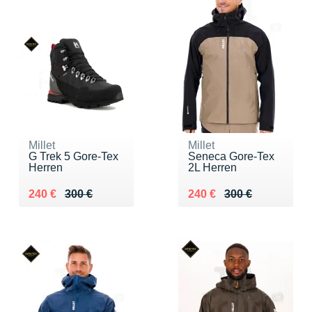
Millet
Millet
G Trek 5 Gore-Tex
Seneca Gore-Tex
Herren
2L Herren
Au lieu de 300 €
Vendu 240 €
Au lieu de 300 €
Vendu 240 €
240 €
300 €
240 €
300 €