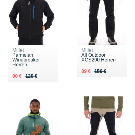
Millet
Millet
Parmelan
All Outdoor
Windbreaker
XCS200 Herren
Herren
Au lieu de 150 €
Vendu 89 €
89 €
150 €
Au lieu de 120 €
Vendu 90 €
90 €
120 €