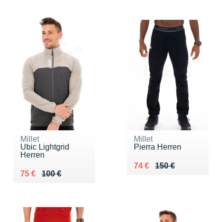
Millet
Millet
Ubic Lightgrid
Pierra Herren
Herren
Au lieu de 150 €
Vendu 74 €
74 €
150 €
Au lieu de 100 €
Vendu 75 €
75 €
100 €