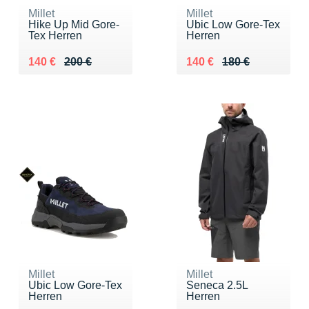
Millet
Millet
Hike Up Mid Gore-
Ubic Low Gore-Tex
Tex Herren
Herren
Au lieu de 200 €
Vendu 140 €
Au lieu de 180 €
Vendu 140 €
140 €
200 €
140 €
180 €
Millet
Millet
Ubic Low Gore-Tex
Seneca 2.5L
Herren
Herren