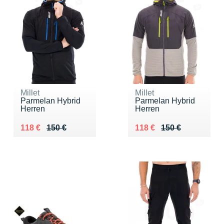
Millet
Millet
Parmelan Hybrid
Parmelan Hybrid
Herren
Herren
Au lieu de 150 €
Vendu 118 €
Au lieu de 150 €
Vendu 118 €
118 €
150 €
118 €
150 €