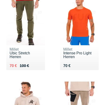
Millet
Millet
Ubic Stretch
Intense Pro Light
Herren
Herren
Au lieu de 100 €
Vendu 70 €
Vendu 70 €
70 €
100 €
70 €