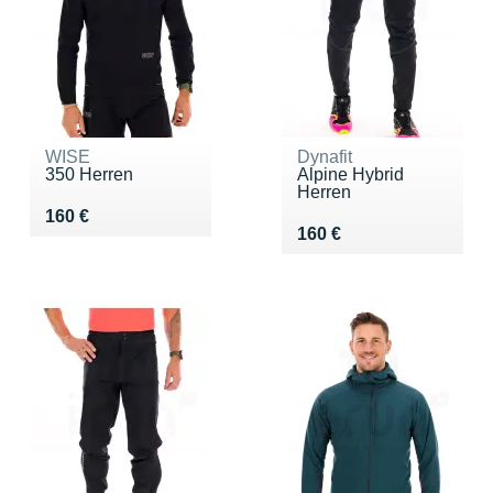
WISE
Dynafit
350 Herren
Alpine Hybrid
Herren
Vendu 160 €
160 €
Vendu 160 €
160 €