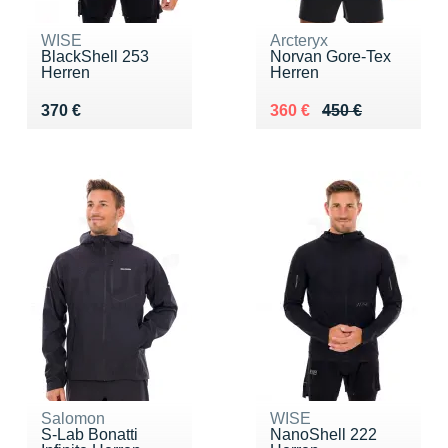
WISE
Arcteryx
BlackShell 253
Norvan Gore-Tex
Herren
Herren
Vendu 370 €
Au lieu de 450 €
Vendu 360 €
370 €
360 €
450 €
Salomon
WISE
S-Lab Bonatti
NanoShell 222