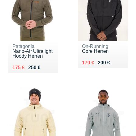
Patagonia
On-Running
Nano-Air Ultralight
Core Herren
Hoody Herren
Au lieu de 200 €
Vendu 170 €
170 €
200 €
Au lieu de 250 €
Vendu 175 €
175 €
250 €