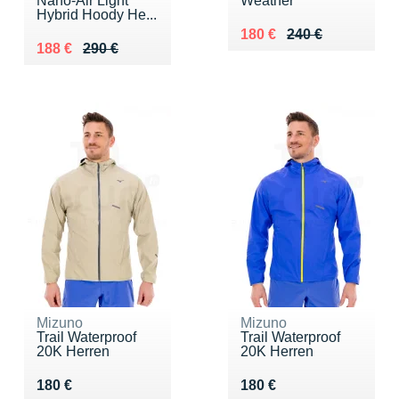
Nano-Air Light
Weather
Hybrid Hoody He...
Au lieu de 240 €
Vendu 180 €
180 €
240 €
Au lieu de 290 €
Vendu 188 €
188 €
290 €
Mizuno
Mizuno
Trail Waterproof
Trail Waterproof
20K Herren
20K Herren
Vendu 180 €
Vendu 180 €
180 €
180 €