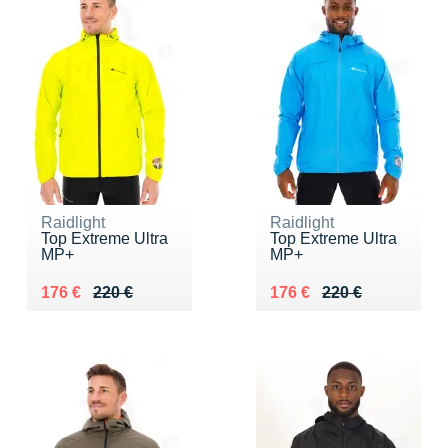
Raidlight
Raidlight
Top Extreme Ultra
Top Extreme Ultra
MP+
MP+
Au lieu de 220 €
Vendu 176 €
Au lieu de 220 €
Vendu 176 €
176 €
220 €
176 €
220 €