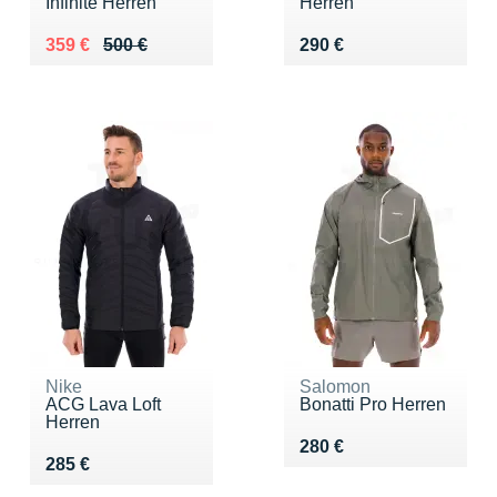
Infinite Herren
Herren
Au lieu de 500 €
Vendu 359 €
Vendu 290 €
359 €
500 €
290 €
Nike
Salomon
ACG Lava Loft
Bonatti Pro Herren
Herren
Vendu 280 €
280 €
Vendu 285 €
285 €