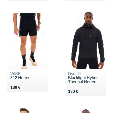
WISE
Dynafit
312 Herren
Blacklight Hybrid
Thermal Herren
Vendu 180 €
180 €
Vendu 180 €
180 €