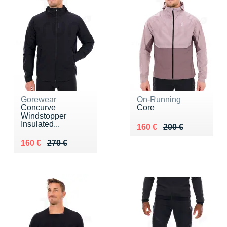
Gorewear
On-Running
Concurve
Core
Windstopper
Insulated...
Au lieu de 200 €
Vendu 160 €
160 €
200 €
Au lieu de 270 €
Vendu 160 €
160 €
270 €