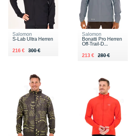
Salomon
Salomon
S-Lab Ultra Herren
Bonatti Pro Herren
Off-Trail-D...
Au lieu de 300 €
Vendu 216 €
216 €
300 €
Au lieu de 280 €
Vendu 213 €
213 €
280 €