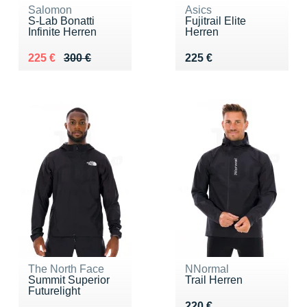
Salomon
Asics
S-Lab Bonatti
Fujitrail Elite
Infinite Herren
Herren
Au lieu de 300 €
Vendu 225 €
Vendu 225 €
225 €
300 €
225 €
The North Face
NNormal
Summit Superior
Trail Herren
Futurelight
Vendu 220 €
220 €