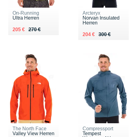
On-Running
Arcteryx
Ultra Herren
Norvan Insulated
Herren
Au lieu de 270 €
Vendu 205 €
205 €
270 €
Au lieu de 300 €
Vendu 204 €
204 €
300 €
The North Face
Compressport
Valley View Herren
Tempest