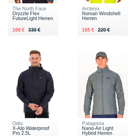
The North Face
Arcteryx
Dryzzle Flex
Norvan Windshell
FutureLight Herren
Herren
Au lieu de 330 €
Vendu 166 €
Au lieu de 220 €
Vendu 165 €
166 €
330 €
165 €
220 €
Odlo
Patagonia
X-Alp Waterproof
Nano-Air Light
Pro 2.5L
Hybrid Herren