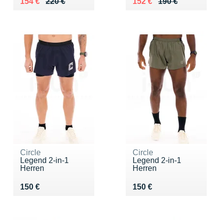
Au lieu de 220 €
Vendu 154 €
Au lieu de 190 €
Vendu 152 €
154 €
220 €
152 €
190 €
Circle
Circle
Legend 2-in-1
Legend 2-in-1
Herren
Herren
Vendu 150 €
Vendu 150 €
150 €
150 €