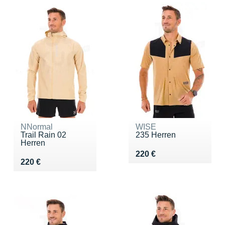
NNormal
WISE
Trail Rain 02
235 Herren
Herren
Vendu 220 €
220 €
Vendu 220 €
220 €