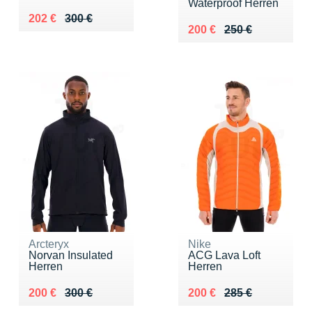
Waterproof Herren
Au lieu de 300 €
Vendu 202 €
202 €
300 €
Au lieu de 250 €
Vendu 200 €
200 €
250 €
Arcteryx
Nike
Norvan Insulated
ACG Lava Loft
Herren
Herren
Au lieu de 300 €
Vendu 200 €
Au lieu de 285 €
Vendu 200 €
200 €
300 €
200 €
285 €