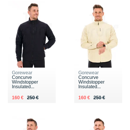
Gorewear
Gorewear
Concurve
Concurve
Windstopper
Windstopper
Insulated...
Insulated...
Au lieu de 250 €
Vendu 160 €
Au lieu de 250 €
Vendu 160 €
160 €
250 €
160 €
250 €