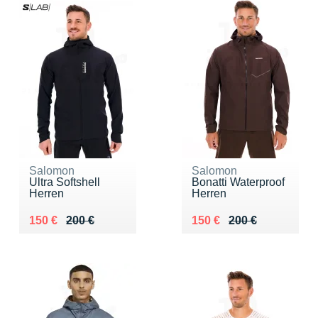
Salomon
Salomon
Ultra Softshell
Bonatti Waterproof
Herren
Herren
Au lieu de 200 €
Vendu 150 €
Au lieu de 200 €
Vendu 150 €
150 €
200 €
150 €
200 €