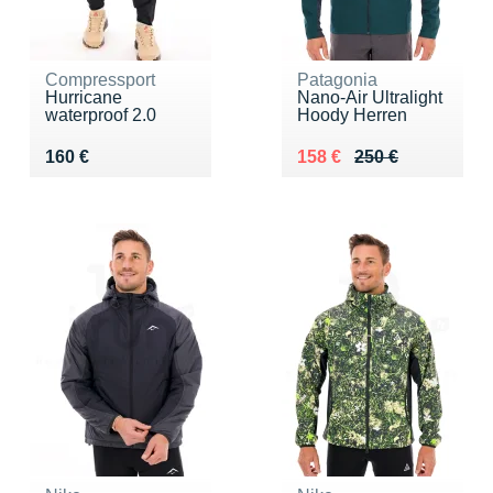
Compressport
Patagonia
Hurricane
Nano-Air Ultralight
waterproof 2.0
Hoody Herren
Vendu 160 €
Au lieu de 250 €
Vendu 158 €
160 €
158 €
250 €