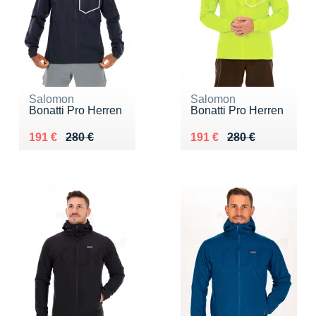
Salomon
Salomon
Bonatti Pro Herren
Bonatti Pro Herren
Au lieu de 280 €
Vendu 191 €
Au lieu de 280 €
Vendu 191 €
191 €
280 €
191 €
280 €