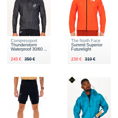
Compressport
The North Face
Thunderstorm
Summit Superior
Waterproof 30/60 ...
Futurelight
Au lieu de 350 €
Vendu 245 €
Au lieu de 310 €
Vendu 230 €
245 €
350 €
230 €
310 €