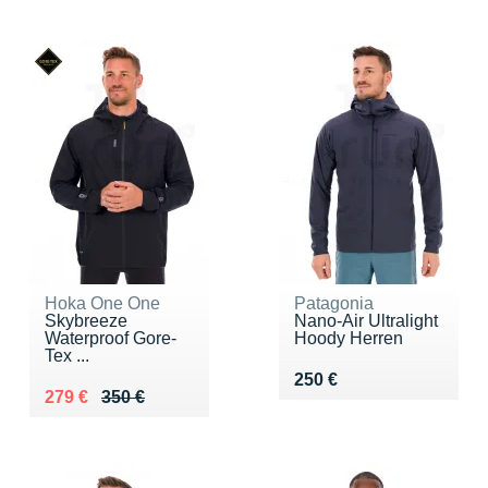
Hoka One One
Patagonia
Skybreeze
Nano-Air Ultralight
Waterproof Gore-
Hoody Herren
Tex ...
Vendu 250 €
250 €
Au lieu de 350 €
Vendu 279 €
279 €
350 €