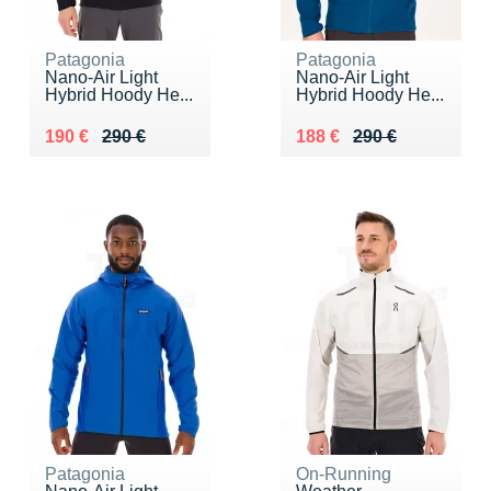
Patagonia
Patagonia
Nano-Air Light
Nano-Air Light
Hybrid Hoody He...
Hybrid Hoody He...
Au lieu de 290 €
Vendu 190 €
Au lieu de 290 €
Vendu 188 €
190 €
290 €
188 €
290 €
Patagonia
On-Running