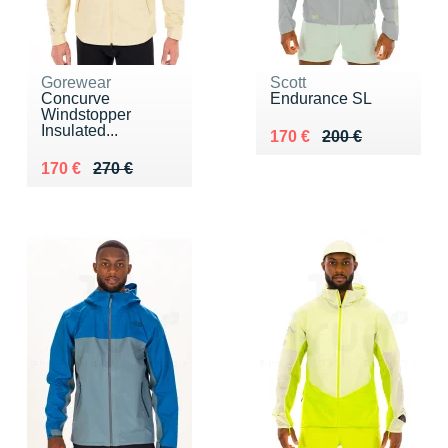
Gorewear
Scott
Concurve
Endurance SL
Windstopper
Insulated...
Au lieu de 200 €
Vendu 170 €
170 €
200 €
Au lieu de 270 €
Vendu 170 €
170 €
270 €