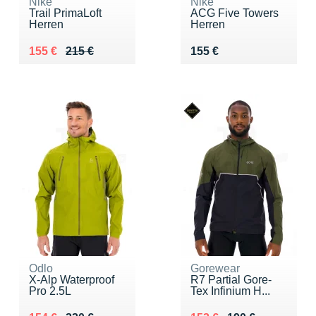
Nike
Nike
Trail PrimaLoft
ACG Five Towers
Herren
Herren
Au lieu de 215 €
Vendu 155 €
Vendu 155 €
155 €
215 €
155 €
Odlo
Gorewear
X-Alp Waterproof
R7 Partial Gore-
Pro 2.5L
Tex Infinium H...