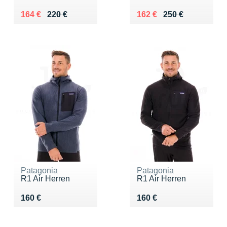
Au lieu de 220 €
Vendu 164 €
Au lieu de 250 €
Vendu 162 €
164 €
220 €
162 €
250 €
Patagonia
Patagonia
R1 Air Herren
R1 Air Herren
Vendu 160 €
Vendu 160 €
160 €
160 €