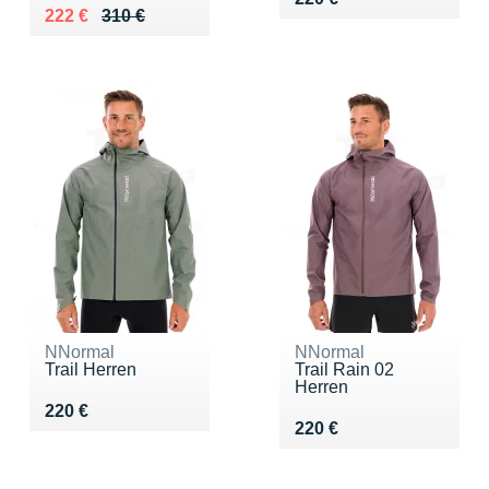
Au lieu de 310 €
Vendu 222 €
222 €
310 €
NNormal
NNormal
Trail Herren
Trail Rain 02
Herren
Vendu 220 €
220 €
Vendu 220 €
220 €