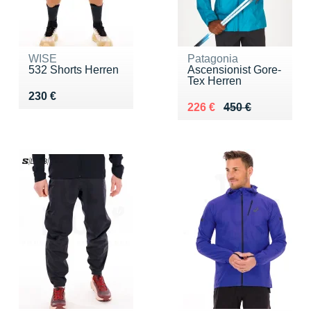
WISE
Patagonia
532 Shorts Herren
Ascensionist Gore-
Tex Herren
Vendu 230 €
230 €
Au lieu de 450 €
Vendu 226 €
226 €
450 €