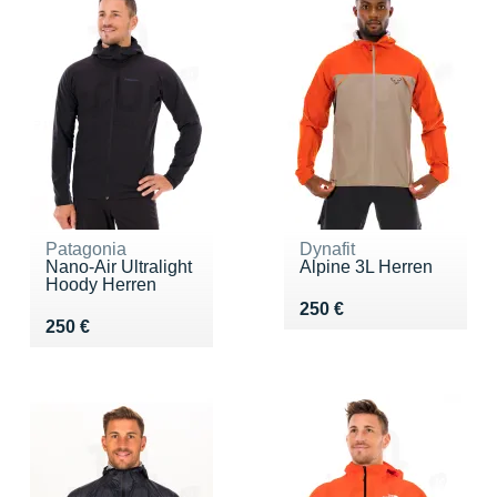
Patagonia
Dynafit
Nano-Air Ultralight
Alpine 3L Herren
Hoody Herren
Vendu 250 €
250 €
Vendu 250 €
250 €