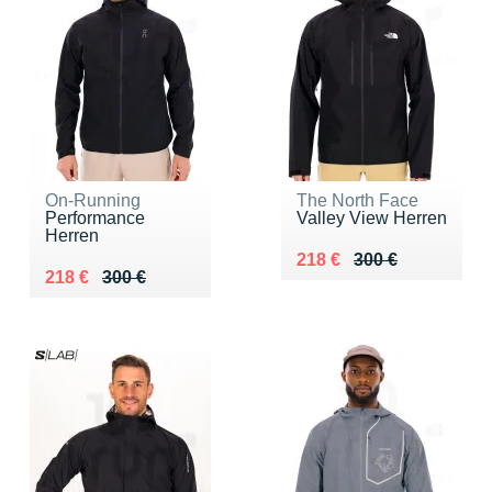
On-Running
The North Face
Performance
Valley View Herren
Herren
Au lieu de 300 €
Vendu 218 €
218 €
300 €
Au lieu de 300 €
Vendu 218 €
218 €
300 €