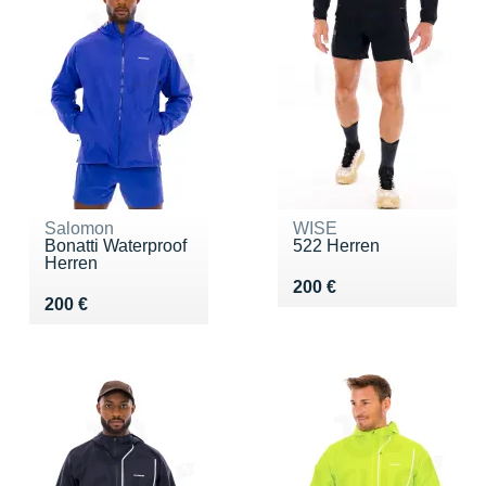
Salomon
WISE
Bonatti Waterproof
522 Herren
Herren
Vendu 200 €
200 €
Vendu 200 €
200 €