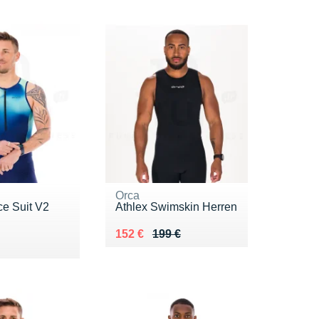
Orca
ce Suit V2
Athlex Swimskin Herren
Au lieu de 199 €
Vendu 152 €
152 €
199 €
9 €