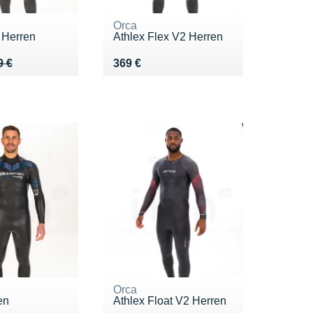
Orca
 Herren
Athlex Flex V2 Herren
 669 €
5 €
Vendu 369 €
9 €
369 €
Orca
en
Athlex Float V2 Herren