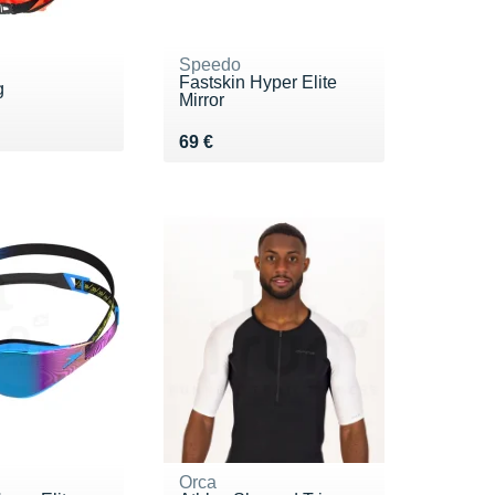
Speedo
Fastskin Hyper Elite
g
Mirror
 €
Vendu 69 €
69 €
Orca