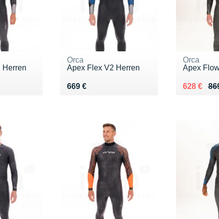
Orca
Orca
 Herren
Apex Flex V2 Herren
Apex Flow
Vendu 669 €
Au lieu de
Vendu 62
669 €
628 €
86