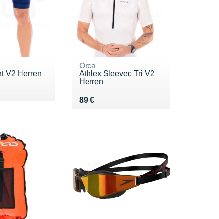
Orca
nt V2 Herren
Athlex Sleeved Tri V2
Herren
9 €
Vendu 89 €
89 €