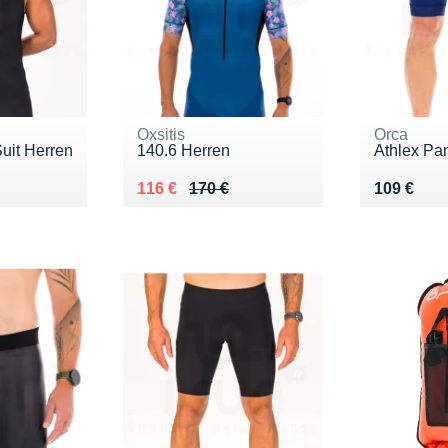
Oxsitis
Orca
uit Herren
140.6 Herren
Athlex Pa
9 €
Au lieu de 170 €
Vendu 116 €
Vendu 10
116 €
170 €
109 €