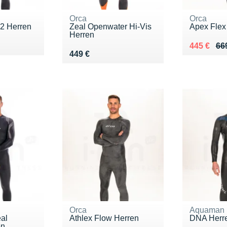
Orca
Orca
V2 Herren
Zeal Openwater Hi-Vis
Apex Flex
Herren
Au lieu de
Vendu 44
445 €
66
Vendu 449 €
449 €
Orca
Aquaman
al
Athlex Flow Herren
DNA Herr
en