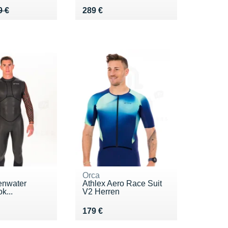
 399 €
9 €
Vendu 289 €
9 €
289 €
Orca
enwater
Athlex Aero Race Suit
k...
V2 Herren
9 €
Vendu 179 €
179 €