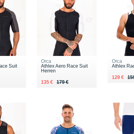
Orca
Orca
ace Suit
Athlex Aero Race Suit
Athlex Ra
Herren
Au lieu de
Vendu 12
129 €
15
9 €
Au lieu de 179 €
Vendu 135 €
135 €
179 €