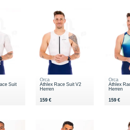
Orca
Orca
ace Suit
Athlex Race Suit V2
Athlex Ra
Herren
Herren
Vendu 159 €
Vendu 15
159 €
159 €