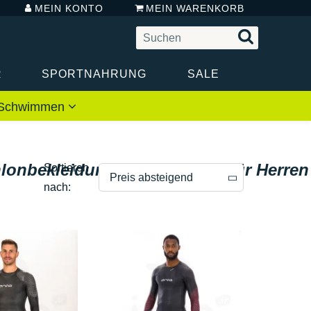
MEIN KONTO
MEIN WARENKORB
R
SPORTNAHRUNG
SALE
 / Schwimmen
lonbekleidung und Zubehör für Herren
Sortieren
Preis absteigend
nach:
Preis absteigend
Preis aufsteigend