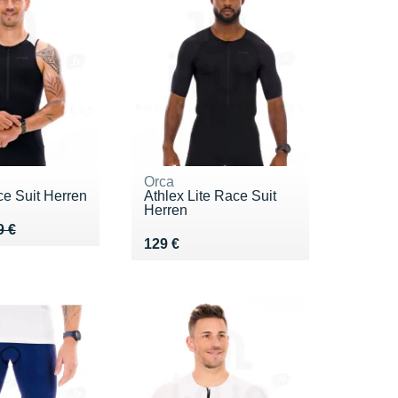
Orca
ce Suit Herren
Athlex Lite Race Suit
Herren
 159 €
9 €
9 €
Vendu 129 €
129 €