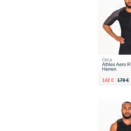
Orca
Athlex Aero R
Herren
Au lieu de 17
Vendu 142 €
142 €
179 €