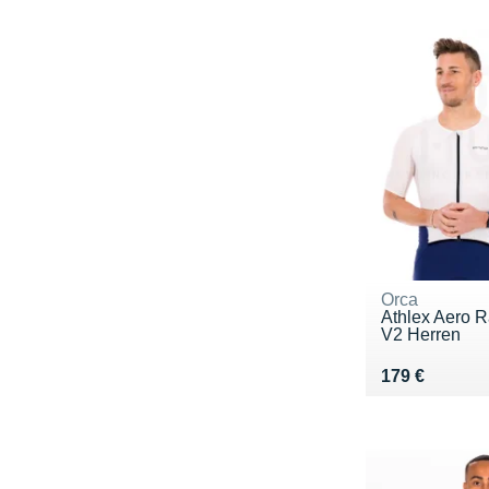
Orca
Athlex Aero R
V2 Herren
Vendu 179 €
179 €