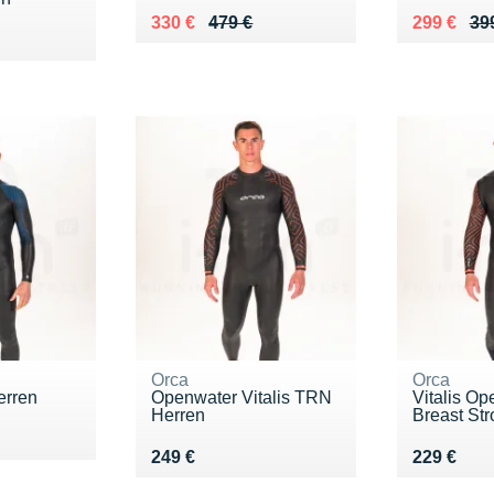
Au lieu de 479 €
Vendu 330 €
Au lieu de
Vendu 29
330 €
479 €
299 €
39
Orca
Orca
erren
Openwater Vitalis TRN
Vitalis Op
Herren
Breast Stro
9 €
Vendu 249 €
Vendu 22
249 €
229 €