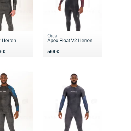
Orca
 Herren
Apex Float V2 Herren
 869 €
8 €
Vendu 569 €
9 €
569 €