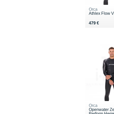
Orca
Athlex Flow 
Vendu 479 €
479 €
Orca
Openwater Ze
Perform Herr