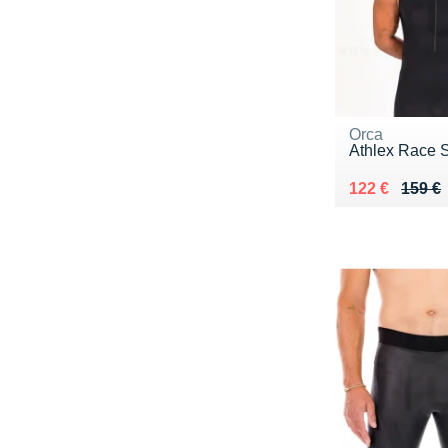
Orca
Athlex Race S
Au lieu de 15
Vendu 122 €
122 €
159 €