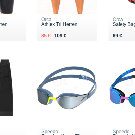
Orca
Orca
rren
Athlex Tri Herren
Safety Ba
Au lieu de 109 €
Vendu 85 €
Vendu 69
85 €
109 €
69 €
Speedo
Speedo