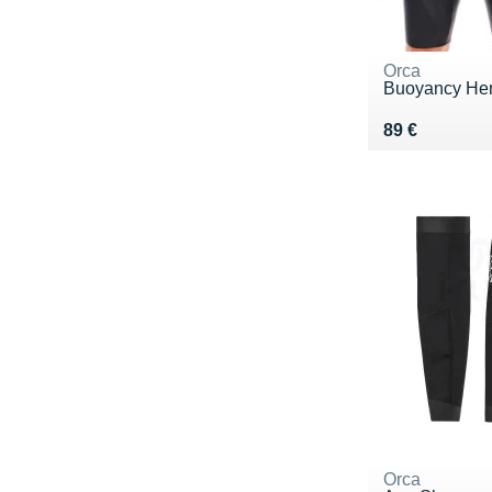
Orca
Buoyancy He
Vendu 89 €
89 €
Orca