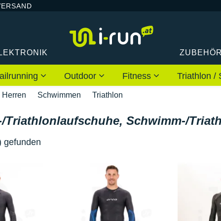
VERSAND
LEKTRONIK
ZUBEHÖ
ailrunning
Outdoor
Fitness
Triathlon
Herren
Schwimmen
Triathlon
Triathlonlaufschuhe, Schwimm-/Triath
) gefunden