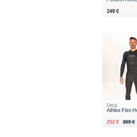
Vendu 349 €
349 €
Orca
Athlex Flex H
Au lieu de 36
Vendu 252 €
252 €
369 €