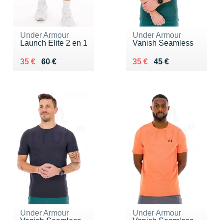
Under Armour
Under Armour
Launch Elite 2 en 1
Vanish Seamless
Au lieu de 60 €
Vendu 35 €
Au lieu de 45 €
Vendu 35 €
35 €
60 €
35 €
45 €
Under Armour
Under Armour