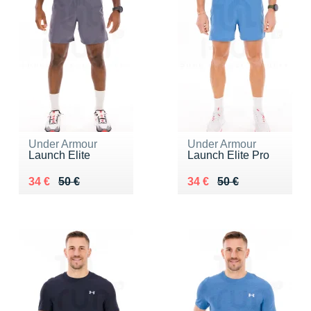
Under Armour
Under Armour
Launch Elite
Launch Elite Pro
Au lieu de 50 €
Vendu 34 €
Au lieu de 50 €
Vendu 34 €
34 €
50 €
34 €
50 €