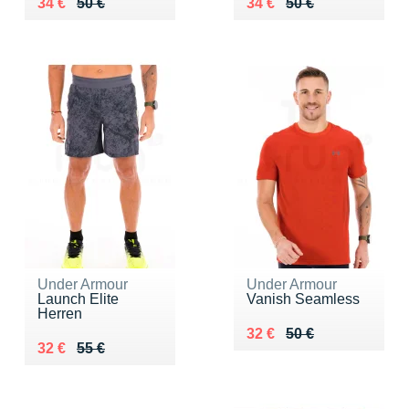
Au lieu de 50 €
Vendu 34 €
Au lieu de 50 €
Vendu 34 €
34 €
50 €
34 €
50 €
Under Armour
Under Armour
Launch Elite
Vanish Seamless
Herren
Au lieu de 50 €
Vendu 32 €
32 €
50 €
Au lieu de 55 €
Vendu 32 €
32 €
55 €