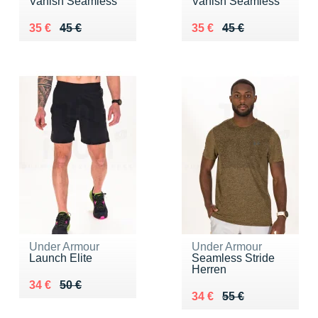
Vanish Seamless
Vanish Seamless
Au lieu de 45 €
Vendu 35 €
Au lieu de 45 €
Vendu 35 €
35 €
45 €
35 €
45 €
Under Armour
Under Armour
Launch Elite
Seamless Stride
Herren
Au lieu de 50 €
Vendu 34 €
34 €
50 €
Au lieu de 55 €
Vendu 34 €
34 €
55 €