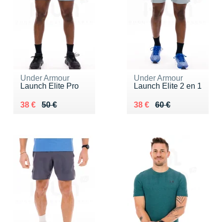
Under Armour
Under Armour
Launch Elite Pro
Launch Elite 2 en 1
Au lieu de 50 €
Vendu 38 €
Au lieu de 60 €
Vendu 38 €
38 €
50 €
38 €
60 €