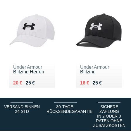
Under Armour
Under Armour
Blitzing Herren
Blitzing
Au lieu de 25 €
Vendu 20 €
Au lieu de 25 €
Vendu 16 €
20 €
25 €
16 €
25 €
VERSAND BINNEN
30-TAGE-
SICHERE
24 STD
RÜCKSENDEGARANTIE
ZAHLUNG
IN 2 ODER 3
RATEN OHNE
ZUSATZKOSTEN