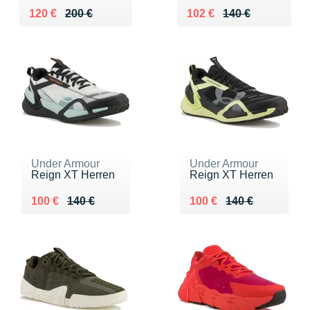
Au lieu de 200 €
Vendu 120 €
Au lieu de 140 €
Vendu 102 €
120 €
200 €
102 €
140 €
Under Armour
Under Armour
Reign XT Herren
Reign XT Herren
Au lieu de 140 €
Vendu 100 €
Au lieu de 140 €
Vendu 100 €
100 €
140 €
100 €
140 €