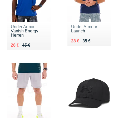
Under Armour
Under Armour
Vanish Energy
Launch
Herren
Au lieu de 35 €
Vendu 28 €
28 €
35 €
Au lieu de 45 €
Vendu 28 €
28 €
45 €