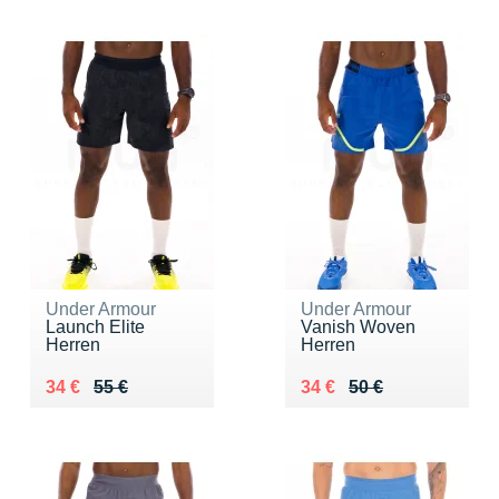
Under Armour
Under Armour
Launch Elite
Vanish Woven
Herren
Herren
Au lieu de 55 €
Vendu 34 €
Au lieu de 50 €
Vendu 34 €
34 €
55 €
34 €
50 €