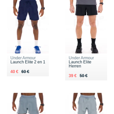
Under Armour
Under Armour
Launch Elite 2 en 1
Launch Elite
Herren
Au lieu de 60 €
Vendu 40 €
40 €
60 €
Au lieu de 50 €
Vendu 39 €
39 €
50 €