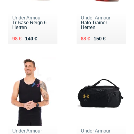
Under Armour
Under Armour
TriBase Reign 6
Halo Trainer
Herren
Herren
Au lieu de 140 €
Vendu 98 €
Au lieu de 150 €
Vendu 88 €
98 €
140 €
88 €
150 €
Under Armour
Under Armour