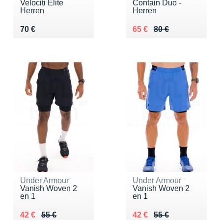
Velociti Elite
Contain Duo -
Herren
Herren
Vendu 70 €
Au lieu de 80 €
Vendu 65 €
70 €
65 €
80 €
Under Armour
Under Armour
Vanish Woven 2
Vanish Woven 2
en 1
en 1
Au lieu de 55 €
Vendu 42 €
Au lieu de 55 €
Vendu 42 €
42 €
55 €
42 €
55 €