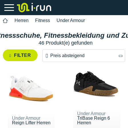
Herren
Fitness
Under Armour
tnessschuhe, Fitnessbekleidung und Zu
46 Produkt(e) gefunden
FILTER
Preis absteigend
Preis absteigend
Preis aufsteigend
Under Armour
Under Armour
TriBase Reign 6
Reign Lifter Herren
Herren