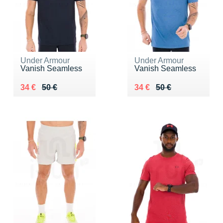
Under Armour
Under Armour
Vanish Seamless
Vanish Seamless
Au lieu de 50 €
Vendu 34 €
Au lieu de 50 €
Vendu 34 €
34 €
50 €
34 €
50 €