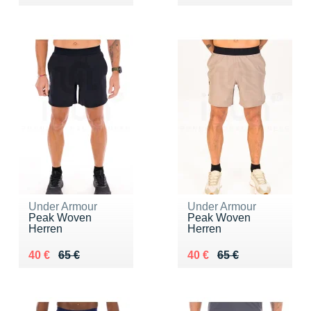
Under Armour
Under Armour
Peak Woven
Peak Woven
Herren
Herren
Au lieu de 65 €
Vendu 40 €
Au lieu de 65 €
Vendu 40 €
40 €
65 €
40 €
65 €