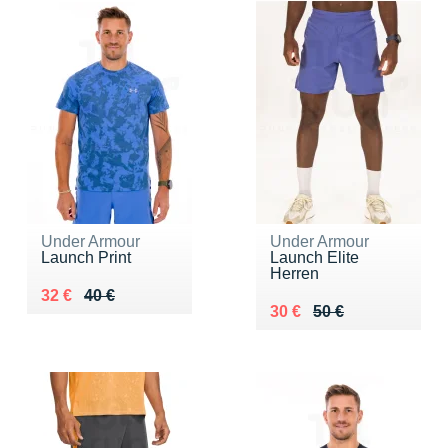
Under Armour
Under Armour
Launch Print
Launch Elite
Herren
Au lieu de 40 €
Vendu 32 €
32 €
40 €
Au lieu de 50 €
Vendu 30 €
30 €
50 €