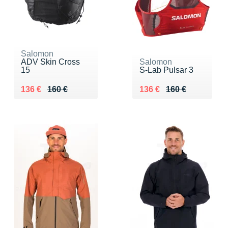
Salomon
ADV Skin Cross
Salomon
15
S-Lab Pulsar 3
Au lieu de 160 €
Vendu 136 €
Au lieu de 160 €
Vendu 136 €
136 €
160 €
136 €
160 €