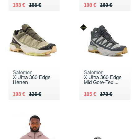
Au lieu de 165 €
Vendu 108 €
Au lieu de 160 €
Vendu 108 €
108 €
165 €
108 €
160 €
Salomon
Salomon
X Ultra 360 Edge
X Ultra 360 Edge
Herren
Mid Gore-Tex ...
Au lieu de 135 €
Vendu 108 €
Au lieu de 170 €
Vendu 105 €
108 €
135 €
105 €
170 €