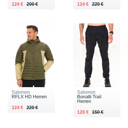
Au lieu de 200 €
Vendu 124 €
Au lieu de 220 €
Vendu 124 €
124 €
200 €
124 €
220 €
Salomon
Salomon
RFLX HD Herren
Bonatti Trail
Herren
Au lieu de 220 €
Vendu 124 €
124 €
220 €
Au lieu de 150 €
Vendu 120 €
120 €
150 €