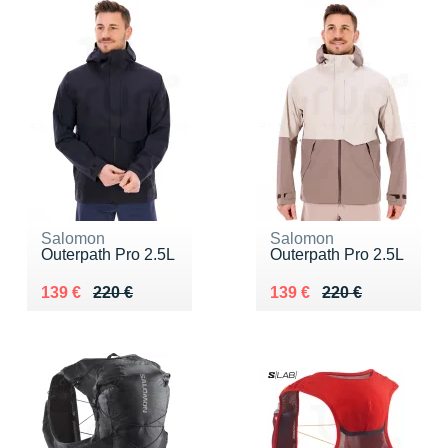
Salomon
Salomon
Outerpath Pro 2.5L
Outerpath Pro 2.5L
Au lieu de 220 €
Vendu 139 €
Au lieu de 220 €
Vendu 139 €
139 €
220 €
139 €
220 €