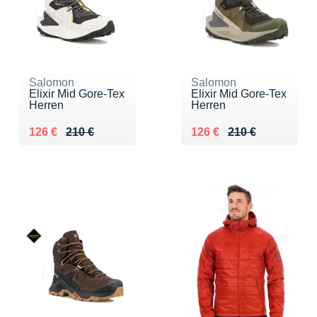
Salomon
Salomon
Elixir Mid Gore-Tex
Elixir Mid Gore-Tex
Herren
Herren
Au lieu de 210 €
Vendu 126 €
Au lieu de 210 €
Vendu 126 €
126 €
210 €
126 €
210 €