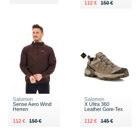
Au lieu de 150 €
Vendu 112 €
112 €
150 €
Salomon
Salomon
Sense Aero Wind
X Ultra 360
Herren
Leather Gore-Tex
Au lieu de 150 €
Vendu 112 €
Au lieu de 145 €
Vendu 112 €
112 €
150 €
112 €
145 €