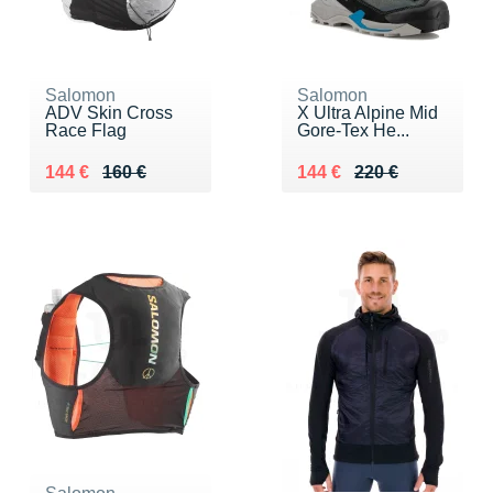
Salomon
Salomon
ADV Skin Cross
X Ultra Alpine Mid
Race Flag
Gore-Tex He...
Au lieu de 160 €
Vendu 144 €
Au lieu de 220 €
Vendu 144 €
144 €
160 €
144 €
220 €