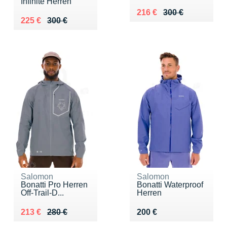
Infinite Herren
Au lieu de 300 €
Vendu 216 €
216 €
300 €
Au lieu de 300 €
Vendu 225 €
225 €
300 €
Salomon
Salomon
Bonatti Pro Herren
Bonatti Waterproof
Off-Trail-D...
Herren
Au lieu de 280 €
Vendu 213 €
Vendu 200 €
213 €
280 €
200 €