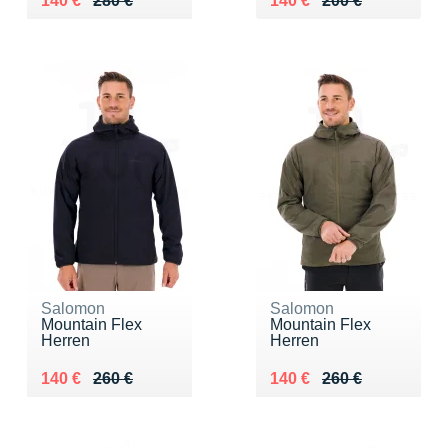
140 €
280 €
140 €
200 €
Salomon
Salomon
Mountain Flex
Mountain Flex
Herren
Herren
Au lieu de 260 €
Vendu 140 €
Au lieu de 260 €
Vendu 140 €
140 €
260 €
140 €
260 €