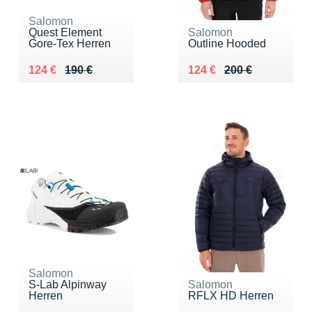
Salomon
Quest Element
Salomon
Gore-Tex Herren
Outline Hooded
Au lieu de 190 €
Vendu 124 €
Au lieu de 200 €
Vendu 124 €
124 €
190 €
124 €
200 €
Salomon
S-Lab Alpinway
Salomon
Herren
RFLX HD Herren