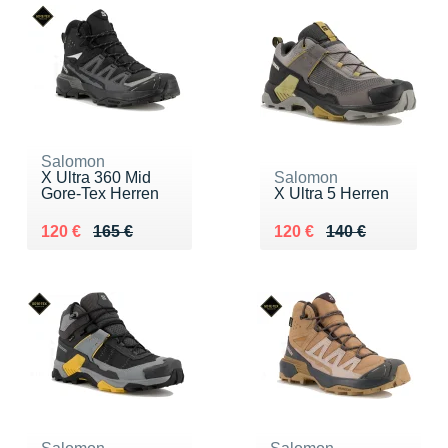
Salomon
X Ultra 360 Mid
Salomon
Gore-Tex Herren
X Ultra 5 Herren
Au lieu de 165 €
Vendu 120 €
Au lieu de 140 €
Vendu 120 €
120 €
165 €
120 €
140 €