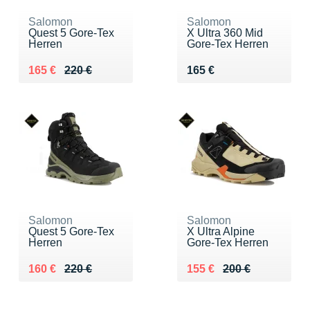
Salomon
Salomon
Quest 5 Gore-Tex
X Ultra 360 Mid
Herren
Gore-Tex Herren
Au lieu de 220 €
Vendu 165 €
Vendu 165 €
165 €
220 €
165 €
Salomon
Salomon
Quest 5 Gore-Tex
X Ultra Alpine
Herren
Gore-Tex Herren
Au lieu de 220 €
Vendu 160 €
Au lieu de 200 €
Vendu 155 €
160 €
220 €
155 €
200 €