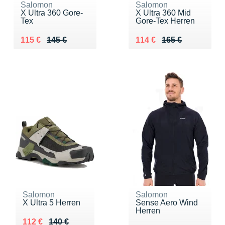
Salomon
Salomon
X Ultra 360 Gore-
X Ultra 360 Mid
Tex
Gore-Tex Herren
Au lieu de 145 €
Vendu 115 €
Au lieu de 165 €
Vendu 114 €
115 €
145 €
114 €
165 €
Salomon
Salomon
X Ultra 5 Herren
Sense Aero Wind
Herren
Au lieu de 140 €
Vendu 112 €
112 €
140 €