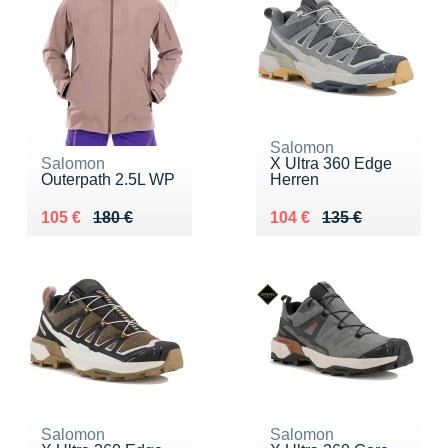
Salomon
Salomon
X Ultra 360 Edge
Outerpath 2.5L WP
Herren
Au lieu de 180 €
Vendu 105 €
Au lieu de 135 €
Vendu 104 €
105 €
180 €
104 €
135 €
Salomon
Salomon