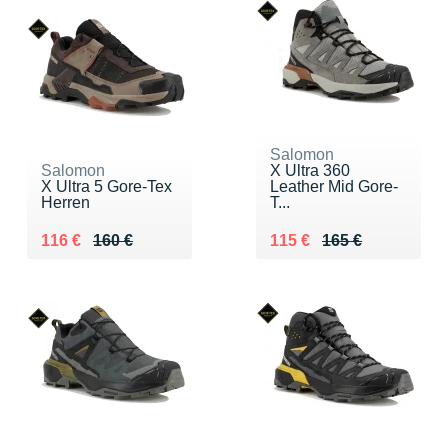
Salomon
Salomon
X Ultra 360
X Ultra 5 Gore-Tex
Leather Mid Gore-
Herren
T...
Au lieu de 160 €
Vendu 116 €
Au lieu de 165 €
Vendu 115 €
116 €
160 €
115 €
165 €