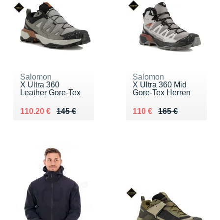
Salomon
Salomon
X Ultra 360
X Ultra 360 Mid
Leather Gore-Tex
Gore-Tex Herren
Au lieu de 145 €
Vendu 110.20 €
Au lieu de 165 €
Vendu 110 €
110.20 €
145 €
110 €
165 €