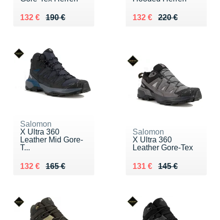
Au lieu de 190 €
Vendu 132 €
Au lieu de 220 €
Vendu 132 €
132 €
190 €
132 €
220 €
Salomon
X Ultra 360
Salomon
Leather Mid Gore-
X Ultra 360
T...
Leather Gore-Tex
Au lieu de 165 €
Vendu 132 €
Au lieu de 145 €
Vendu 131 €
132 €
165 €
131 €
145 €