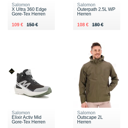
Salomon
Salomon
X Ultra 360 Edge
Outerpath 2.5L WP
Gore-Tex Herren
Herren
Au lieu de 150 €
Vendu 109 €
Au lieu de 180 €
Vendu 108 €
109 €
150 €
108 €
180 €
Salomon
Salomon
Elixir Activ Mid
Outscape 2L
Gore-Tex Herren
Herren