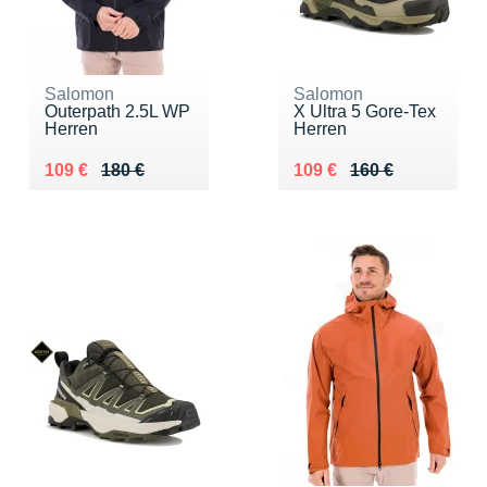
Salomon
Salomon
Outerpath 2.5L WP
X Ultra 5 Gore-Tex
Herren
Herren
Au lieu de 180 €
Vendu 109 €
Au lieu de 160 €
Vendu 109 €
109 €
180 €
109 €
160 €