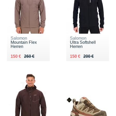
Salomon
Salomon
Mountain Flex
Ultra Softshell
Herren
Herren
Au lieu de 260 €
Vendu 150 €
Au lieu de 200 €
Vendu 150 €
150 €
260 €
150 €
200 €