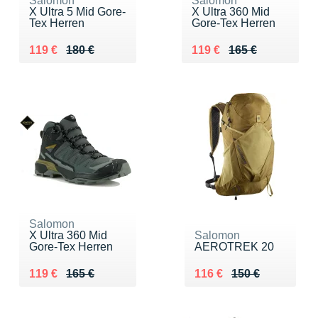
Salomon
Salomon
X Ultra 5 Mid Gore-
X Ultra 360 Mid
Tex Herren
Gore-Tex Herren
Au lieu de 180 €
Vendu 119 €
Au lieu de 165 €
Vendu 119 €
119 €
180 €
119 €
165 €
Salomon
X Ultra 360 Mid
Salomon
Gore-Tex Herren
AEROTREK 20
Au lieu de 165 €
Vendu 119 €
Au lieu de 150 €
Vendu 116 €
119 €
165 €
116 €
150 €