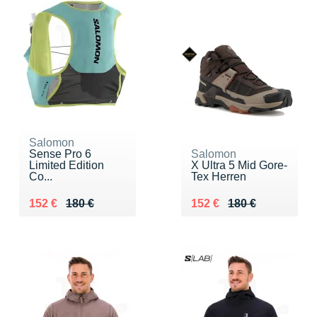
Salomon
Sense Pro 6
Salomon
Limited Edition
X Ultra 5 Mid Gore-
Co...
Tex Herren
Au lieu de 180 €
Vendu 152 €
Au lieu de 180 €
Vendu 152 €
152 €
180 €
152 €
180 €