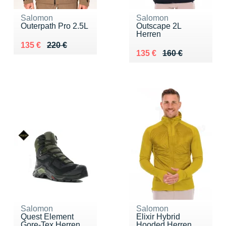
Salomon
Salomon
Outerpath Pro 2.5L
Outscape 2L
Herren
Au lieu de 220 €
Vendu 135 €
135 €
220 €
Au lieu de 160 €
Vendu 135 €
135 €
160 €
Salomon
Salomon
Quest Element
Elixir Hybrid
Gore-Tex Herren
Hooded Herren