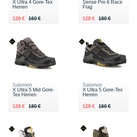
X Ultra 4 Gore-Tex
Sense Pro 6 Race
Herren
Flag
Au lieu de 160 €
Vendu 128 €
Au lieu de 180 €
Vendu 128 €
128 €
160 €
128 €
180 €
Salomon
Salomon
X Ultra 5 Mid Gore-
X Ultra 5 Gore-Tex
Tex Herren
Herren
Au lieu de 180 €
Vendu 128 €
Au lieu de 160 €
Vendu 128 €
128 €
180 €
128 €
160 €