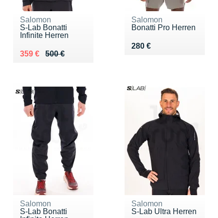
Salomon
Salomon
S-Lab Bonatti
Bonatti Pro Herren
Infinite Herren
Vendu 280 €
280 €
Au lieu de 500 €
Vendu 359 €
359 €
500 €
Salomon
Salomon
S-Lab Bonatti
S-Lab Ultra Herren