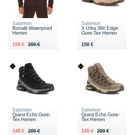
Salomon
Salomon
Bonatti Waterproof
X Ultra 360 Edge
Herren
Gore-Tex Herren
Au lieu de 200 €
Vendu 150 €
Vendu 150 €
150 €
200 €
150 €
Salomon
Salomon
Quest Echo Gore-
Quest Echo Gore-
Tex Herren
Tex Herren
Au lieu de 200 €
Vendu 145 €
Au lieu de 200 €
Vendu 145 €
145 €
200 €
145 €
200 €