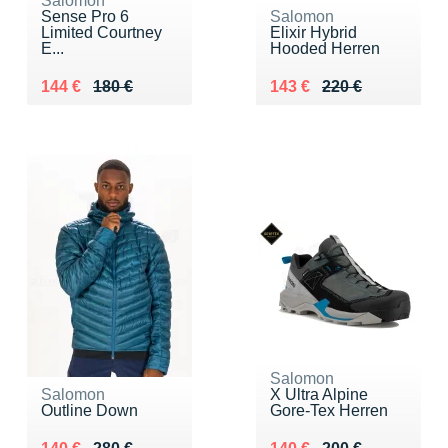
Salomon
Sense Pro 6
Salomon
Limited Courtney
Elixir Hybrid
E...
Hooded Herren
Au lieu de 180 €
Vendu 144 €
Au lieu de 220 €
Vendu 143 €
144 €
180 €
143 €
220 €
Salomon
Salomon
X Ultra Alpine
Outline Down
Gore-Tex Herren
Au lieu de 280 €
Vendu 140 €
Au lieu de 200 €
Vendu 140 €