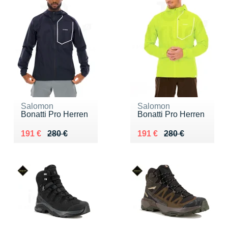
Salomon
Salomon
Bonatti Pro Herren
Bonatti Pro Herren
Au lieu de 280 €
Vendu 191 €
Au lieu de 280 €
Vendu 191 €
191 €
280 €
191 €
280 €