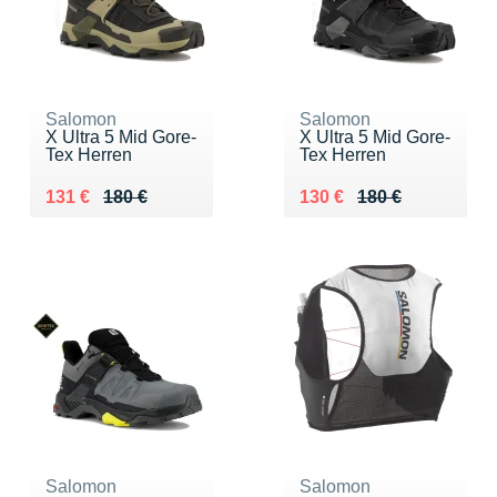
Salomon
Salomon
X Ultra 5 Mid Gore-
X Ultra 5 Mid Gore-
Tex Herren
Tex Herren
Au lieu de 180 €
Vendu 131 €
Au lieu de 180 €
Vendu 130 €
131 €
180 €
130 €
180 €
Salomon
Salomon