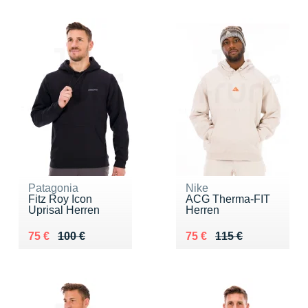
Patagonia
Nike
Fitz Roy Icon
ACG Therma-FIT
Uprisal Herren
Herren
Au lieu de 100 €
Vendu 75 €
Au lieu de 115 €
Vendu 75 €
75 €
100 €
75 €
115 €