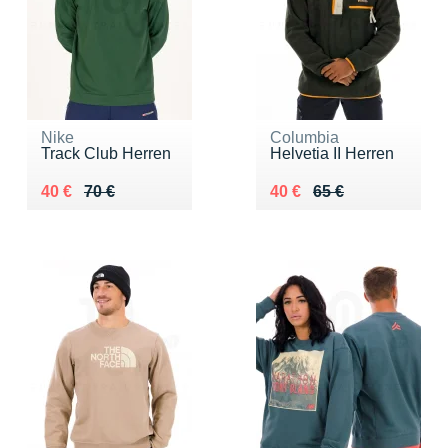
Nike
Columbia
Track Club Herren
Helvetia II Herren
Au lieu de 70 €
Vendu 40 €
Au lieu de 65 €
Vendu 40 €
40 €
70 €
40 €
65 €