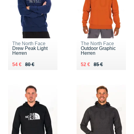
The North Face
The North Face
Drew Peak Light
Outdoor Graphic
Herren
Herren
Au lieu de 80 €
Vendu 54 €
Au lieu de 85 €
Vendu 52 €
54 €
80 €
52 €
85 €