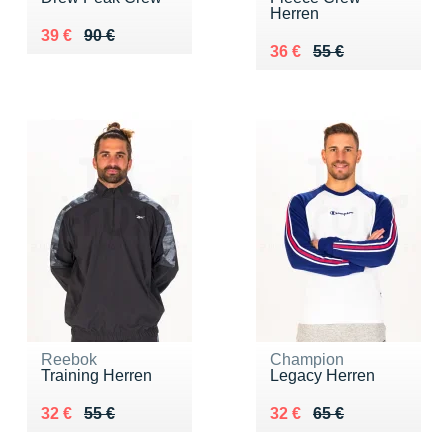
Herren
Au lieu de 90 €
Vendu 39 €
39 €
90 €
Au lieu de 55 €
Vendu 36 €
36 €
55 €
Reebok
Champion
Training Herren
Legacy Herren
Au lieu de 55 €
Vendu 32 €
Au lieu de 65 €
Vendu 32 €
32 €
55 €
32 €
65 €