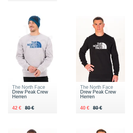
The North Face
The North Face
Drew Peak Crew
Drew Peak Crew
Herren
Herren
Au lieu de 80 €
Vendu 42 €
Au lieu de 80 €
Vendu 40 €
42 €
80 €
40 €
80 €