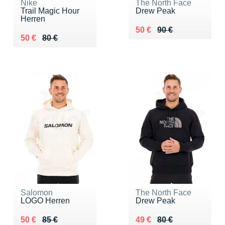
Nike
The North Face
Trail Magic Hour
Drew Peak
Herren
Au lieu de 90 €
Vendu 50 €
50 €
90 €
Au lieu de 80 €
Vendu 50 €
50 €
80 €
Salomon
The North Face
LOGO Herren
Drew Peak
Au lieu de 85 €
Vendu 50 €
Au lieu de 80 €
Vendu 49 €
50 €
85 €
49 €
80 €