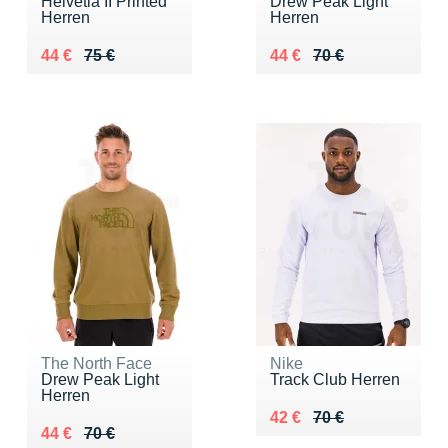
Helvetia II Printed
Drew Peak Light
Herren
Herren
Au lieu de 75 €
Vendu 44 €
Au lieu de 70 €
Vendu 44 €
44 €
75 €
44 €
70 €
The North Face
Nike
Drew Peak Light
Track Club Herren
Herren
Au lieu de 70 €
Vendu 42 €
42 €
70 €
Au lieu de 70 €
Vendu 44 €
44 €
70 €