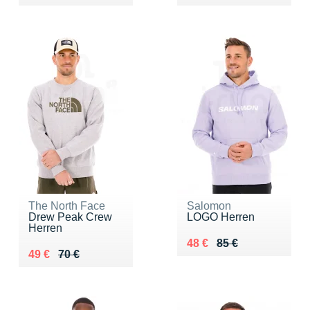
The North Face
Salomon
Drew Peak Crew
LOGO Herren
Herren
Au lieu de 85 €
Vendu 48 €
48 €
85 €
Au lieu de 70 €
Vendu 49 €
49 €
70 €