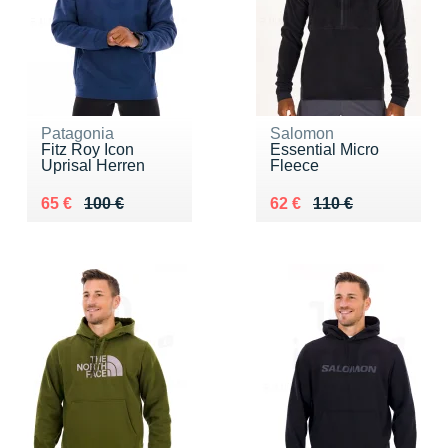
Patagonia
Salomon
Fitz Roy Icon
Essential Micro
Uprisal Herren
Fleece
Au lieu de 100 €
Vendu 65 €
Au lieu de 110 €
Vendu 62 €
65 €
100 €
62 €
110 €