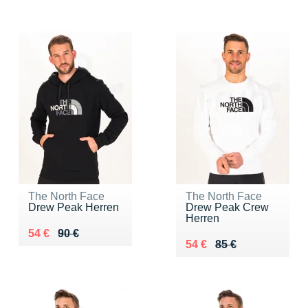
The North Face
The North Face
Drew Peak Herren
Drew Peak Crew
Herren
Au lieu de 90 €
Vendu 54 €
54 €
90 €
Au lieu de 85 €
Vendu 54 €
54 €
85 €