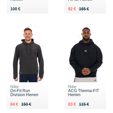
Vendu 100 €
Au lieu de 165 €
Vendu 92 €
100 €
92 €
165 €
Nike
Nike
Dri-Fit Run
ACG Therma-FIT
Division Herren
Herren
Au lieu de 150 €
Vendu 84 €
Au lieu de 115 €
Vendu 83 €
84 €
150 €
83 €
115 €