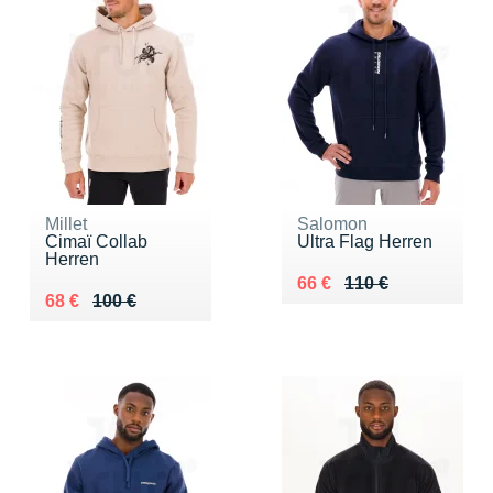
Millet
Salomon
Cimaï Collab
Ultra Flag Herren
Herren
Au lieu de 110 €
Vendu 66 €
66 €
110 €
Au lieu de 100 €
Vendu 68 €
68 €
100 €