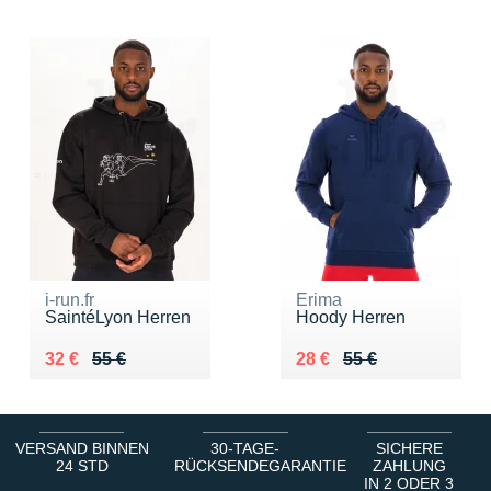
i-run.fr
Erima
SaintéLyon Herren
Hoody Herren
Au lieu de 55 €
Vendu 32 €
Au lieu de 55 €
Vendu 28 €
32 €
55 €
28 €
55 €
VERSAND BINNEN
30-TAGE-
SICHERE
24 STD
RÜCKSENDEGARANTIE
ZAHLUNG
IN 2 ODER 3