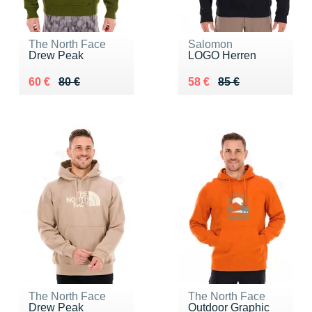
The North Face
Salomon
Drew Peak
LOGO Herren
Au lieu de 80 €
Vendu 60 €
Au lieu de 85 €
Vendu 58 €
60 €
80 €
58 €
85 €
The North Face
The North Face
Drew Peak
Outdoor Graphic