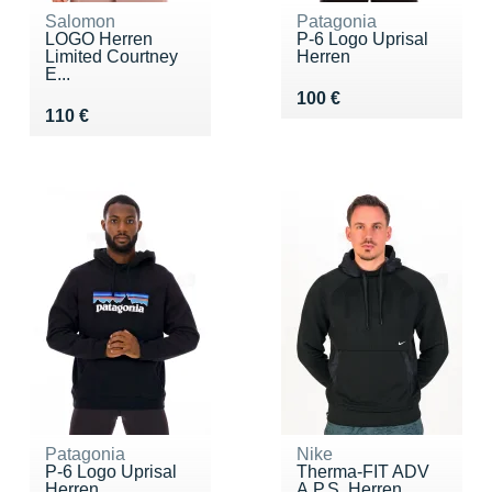
Salomon
Patagonia
LOGO Herren
P-6 Logo Uprisal
Limited Courtney
Herren
E...
Vendu 100 €
100 €
Vendu 110 €
110 €
Patagonia
Nike
P-6 Logo Uprisal
Therma-FIT ADV
Herren
A.P.S. Herren