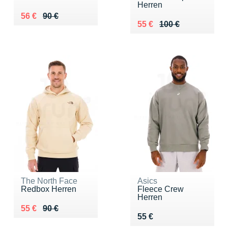
Herren
Au lieu de 90 €
Vendu 56 €
56 €
90 €
Au lieu de 100 €
Vendu 55 €
55 €
100 €
The North Face
Asics
Redbox Herren
Fleece Crew
Herren
Au lieu de 90 €
Vendu 55 €
55 €
90 €
Vendu 55 €
55 €