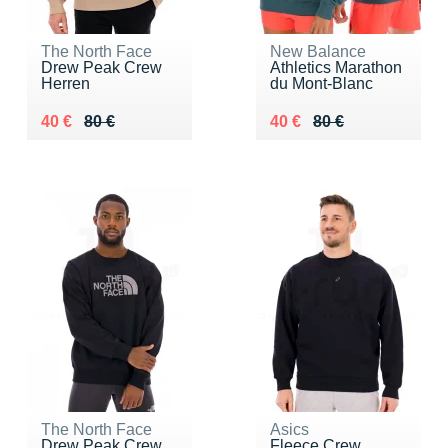
The North Face
New Balance
Drew Peak Crew
Athletics Marathon
Herren
du Mont-Blanc
Au lieu de 80 €
Vendu 40 €
Au lieu de 80 €
Vendu 40 €
40 €
80 €
40 €
80 €
The North Face
Asics
Drew Peak Crew
Fleece Crew