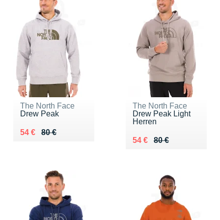
The North Face
The North Face
Drew Peak
Drew Peak Light
Herren
Au lieu de 80 €
Vendu 54 €
54 €
80 €
Au lieu de 80 €
Vendu 54 €
54 €
80 €