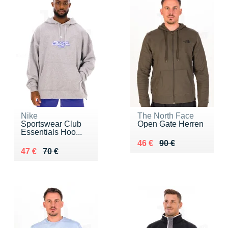
Nike
The North Face
Sportswear Club
Open Gate Herren
Essentials Hoo...
Au lieu de 90 €
Vendu 46 €
46 €
90 €
Au lieu de 70 €
Vendu 47 €
47 €
70 €