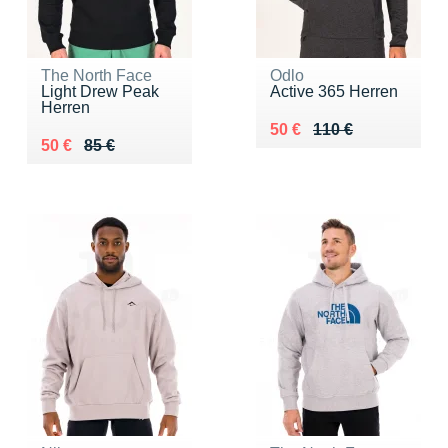
The North Face
Odlo
Light Drew Peak
Active 365 Herren
Herren
Au lieu de 110 €
Vendu 50 €
50 €
110 €
Au lieu de 85 €
Vendu 50 €
50 €
85 €