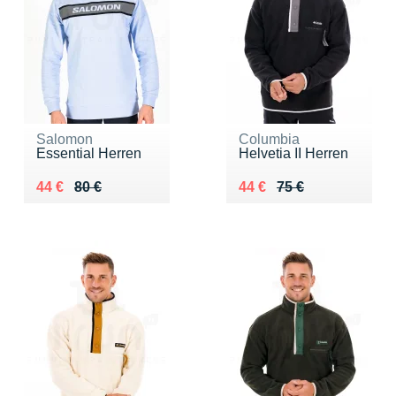
Salomon
Columbia
Essential Herren
Helvetia II Herren
Au lieu de 80 €
Vendu 44 €
Au lieu de 75 €
Vendu 44 €
44 €
80 €
44 €
75 €