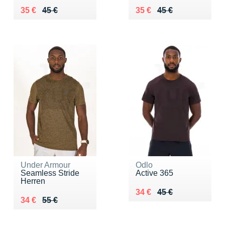
Au lieu de 45 €
Vendu 35 €
Au lieu de 45 €
Vendu 35 €
35 €
45 €
35 €
45 €
Under Armour
Odlo
Seamless Stride
Active 365
Herren
Au lieu de 45 €
Vendu 34 €
34 €
45 €
Au lieu de 55 €
Vendu 34 €
34 €
55 €