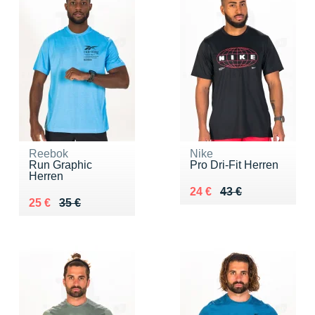
Reebok
Nike
Run Graphic
Pro Dri-Fit Herren
Herren
Au lieu de 43 €
Vendu 24 €
24 €
43 €
Au lieu de 35 €
Vendu 25 €
25 €
35 €