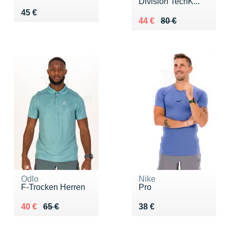
Division TechK...
Vendu 45 €
45 €
Au lieu de 80 €
Vendu 44 €
44 €
80 €
Odlo
Nike
F-Trocken Herren
Pro
Au lieu de 65 €
Vendu 40 €
Vendu 38 €
40 €
65 €
38 €