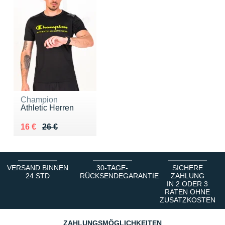
Champion
Athletic Herren
Au lieu de 26 €
Vendu 16 €
16 €
26 €
VERSAND BINNEN
30-TAGE-
SICHERE
24 STD
RÜCKSENDEGARANTIE
ZAHLUNG
IN 2 ODER 3
RATEN OHNE
ZUSATZKOSTEN
ZAHLUNGSMÖGLICHKEITEN