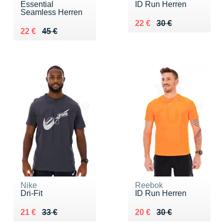
Essential
ID Run Herren
Seamless Herren
Au lieu de 30 €
Vendu 22 €
22 €
30 €
Au lieu de 45 €
Vendu 22 €
22 €
45 €
Nike
Reebok
Dri-Fit
ID Run Herren
Au lieu de 33 €
Vendu 21 €
Au lieu de 30 €
Vendu 20 €
21 €
33 €
20 €
30 €