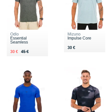
Odlo
Mizuno
Essential
Impulse Core
Seamless
Vendu 30 €
30 €
Au lieu de 45 €
Vendu 30 €
30 €
45 €