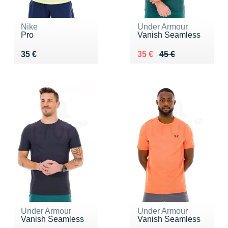
Nike
Under Armour
Pro
Vanish Seamless
Vendu 35 €
Au lieu de 45 €
Vendu 35 €
35 €
35 €
45 €
Under Armour
Under Armour
Vanish Seamless
Vanish Seamless