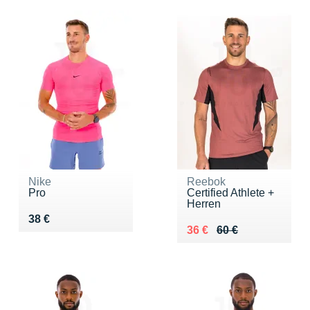
Nike
Reebok
Pro
Certified Athlete +
Herren
Vendu 38 €
38 €
Au lieu de 60 €
Vendu 36 €
36 €
60 €