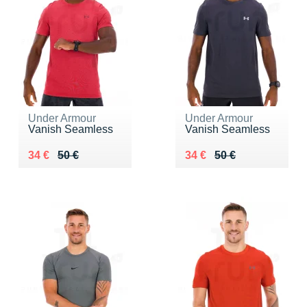
Under Armour
Under Armour
Vanish Seamless
Vanish Seamless
Au lieu de 50 €
Vendu 34 €
Au lieu de 50 €
Vendu 34 €
34 €
50 €
34 €
50 €