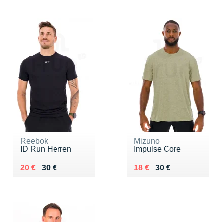
Reebok
Mizuno
ID Run Herren
Impulse Core
Au lieu de 30 €
Vendu 20 €
Au lieu de 30 €
Vendu 18 €
20 €
30 €
18 €
30 €