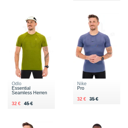
Odlo
Nike
Essential
Pro
Seamless Herren
Au lieu de 35 €
Vendu 32 €
32 €
35 €
Au lieu de 45 €
Vendu 32 €
32 €
45 €