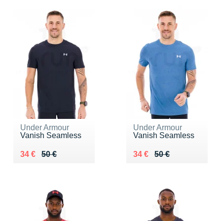
Under Armour
Under Armour
Vanish Seamless
Vanish Seamless
Au lieu de 50 €
Vendu 34 €
Au lieu de 50 €
Vendu 34 €
34 €
50 €
34 €
50 €