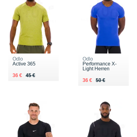
Odlo
Odlo
Active 365
Performance X-
Light Herren
Au lieu de 45 €
Vendu 36 €
36 €
45 €
Au lieu de 50 €
Vendu 36 €
36 €
50 €