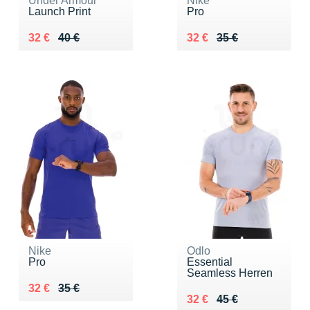
Under Armour
Nike
Launch Print
Pro
Au lieu de 40 €
Vendu 32 €
Au lieu de 35 €
Vendu 32 €
32 €
40 €
32 €
35 €
Nike
Odlo
Pro
Essential
Seamless Herren
Au lieu de 35 €
Vendu 32 €
32 €
35 €
Au lieu de 45 €
Vendu 32 €
32 €
45 €