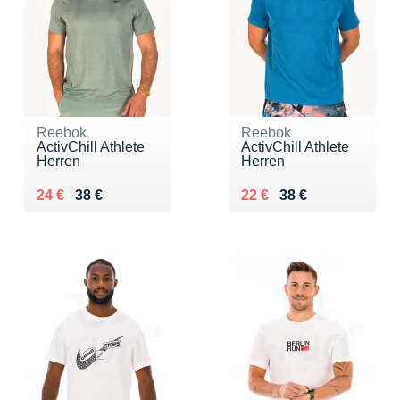
Reebok
Reebok
ActivChill Athlete
ActivChill Athlete
Herren
Herren
Au lieu de 38 €
Vendu 24 €
Au lieu de 38 €
Vendu 22 €
24 €
38 €
22 €
38 €