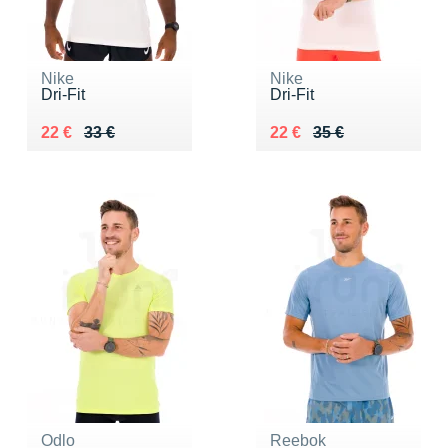
Nike
Nike
Dri-Fit
Dri-Fit
Au lieu de 33 €
Vendu 22 €
Au lieu de 35 €
Vendu 22 €
22 €
33 €
22 €
35 €
Odlo
Reebok