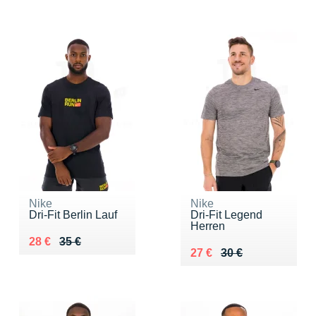
Nike
Nike
Dri-Fit Berlin Lauf
Dri-Fit Legend
Herren
Au lieu de 35 €
Vendu 28 €
28 €
35 €
Au lieu de 30 €
Vendu 27 €
27 €
30 €