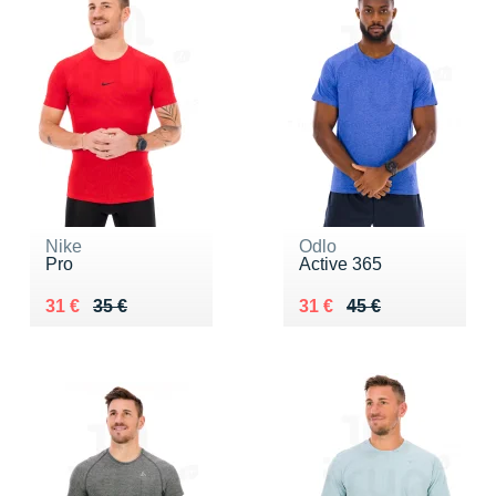
Nike
Odlo
Pro
Active 365
Au lieu de 35 €
Vendu 31 €
Au lieu de 45 €
Vendu 31 €
31 €
35 €
31 €
45 €