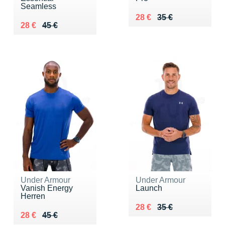
Seamless
Au lieu de 35 €
Vendu 28 €
28 €
35 €
Au lieu de 45 €
Vendu 28 €
28 €
45 €
Under Armour
Under Armour
Vanish Energy
Launch
Herren
Au lieu de 35 €
Vendu 28 €
28 €
35 €
Au lieu de 45 €
Vendu 28 €
28 €
45 €