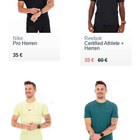
Nike
Reebok
Pro Herren
Certified Athlete +
Herren
Vendu 35 €
35 €
Au lieu de 60 €
Vendu 35 €
35 €
60 €