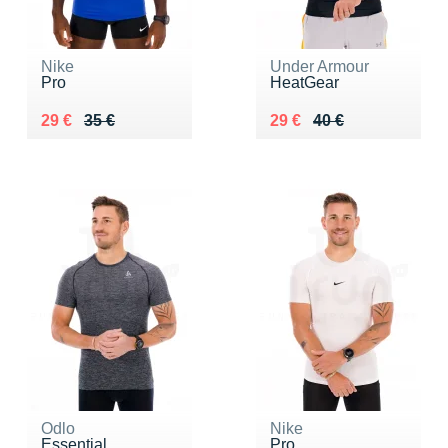
Nike
Under Armour
Pro
HeatGear
Au lieu de 35 €
Vendu 29 €
Au lieu de 40 €
Vendu 29 €
29 €
35 €
29 €
40 €
Odlo
Nike
Essential
Pro