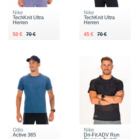
Nike
Nike
TechKnit Ultra
TechKnit Ultra
Herren
Herren
Au lieu de 70 €
Vendu 50 €
Au lieu de 70 €
Vendu 45 €
50 €
70 €
45 €
70 €
Odlo
Nike
Active 365
Dri-Fit ADV Run