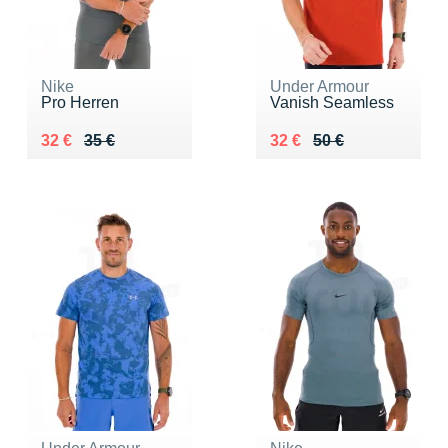
Nike
Under Armour
Pro Herren
Vanish Seamless
Au lieu de 35 €
Vendu 32 €
Au lieu de 50 €
Vendu 32 €
32 €
35 €
32 €
50 €