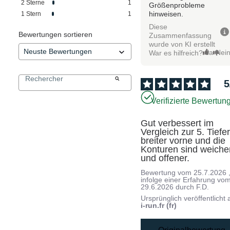
2
Sterne
1
Größenprobleme
hinweisen.
1
Stern
1
Diese
Bewertungen sortieren
Zusammenfassung
wurde von KI erstellt
Ja
Nei
War es hilfreich?
5
Verifizierte Bewertun
Gut verbessert im 
Vergleich zur 5. Tiefer,
breiter vorne und die 
Konturen sind weicher
und offener.
Bewertung vom
25.7.2026
infolge einer Erfahrung vo
29.6.2026
durch
F.D.
Ursprünglich veröffentlicht 
i-run.fr (fr)