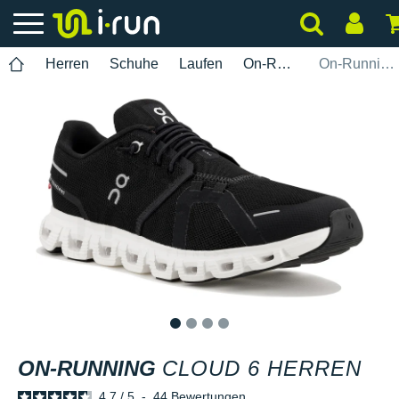
Herren
Schuhe
Laufen
On-Running
On-Running Cloud 6 Herren
1
2
3
4
ON-RUNNING
CLOUD 6 HERREN
4.7
/
5
-
44
Bewertungen