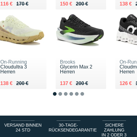
Au lieu de 170 €
Vendu 116 €
Au lieu de 200 €
Vendu 150 €
Au lieu
Vendu 
116 €
170 €
150 €
200 €
138 €
On-Running
Brooks
On-Run
Cloudultra 3
Glycerin Max 2
Cloudmo
Herren
Herren
Herren
Au lieu de 200 €
Vendu 138 €
Au lieu de 200 €
Vendu 137 €
Au lieu
Vendu 
138 €
200 €
137 €
200 €
126 €
1
2
3
4
5
6
VERSAND BINNEN
30-TAGE-
SICHERE
24 STD
RÜCKSENDEGARANTIE
ZAHLUNG
IN 2 ODER 3