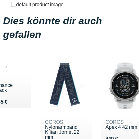
Dies könnte dir auch
gefallen
mance
ack
u de 35 €
28 €
35 €
COROS
COROS
Nylonarmband
Apex 4 42 mm
Kilian Jornet 22
mm
Vendu 449 €
449 €