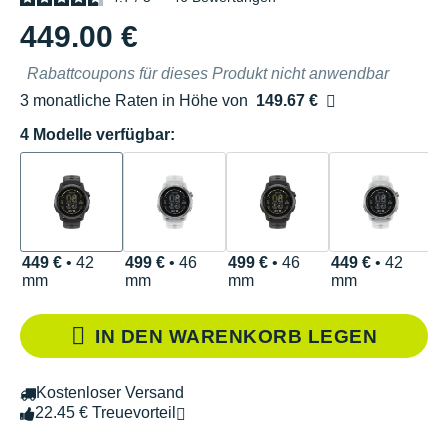
449.00 €
Rabattcoupons für dieses Produkt nicht anwendbar
3 monatliche Raten in Höhe von
149.67 €
Ohne Zusatzkosten
4 Modelle verfügbar:
449 €
• 42
499 €
• 46
499 €
• 46
449 €
• 42
mm
mm
mm
mm
IN DEN WARENKORB LEGEN
Kostenloser Versand
22.45 € Treuevorteil