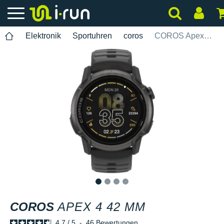
Elektronik
Sportuhren
coros
COROS Apex 4 42 mm
1
2
3
4
COROS
APEX 4 42 MM
4.7
/
5
-
46
Bewertungen