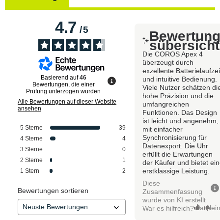
4.7
/
5
Bewertun
sübersicht
Die COROS Apex 4
überzeugt durch
exzellente Batterielaufzei
Basierend auf
46
und intuitive Bedienung.
Bewertungen, die einer
Viele Nutzer schätzen di
Prüfung unterzogen wurden
hohe Präzision und die
Alle Bewertungen auf dieser Website
umfangreichen
ansehen
Funktionen. Das Design
ist leicht und angenehm,
5
Sterne
39
mit einfacher
Synchronisierung für
4
Sterne
4
Datenexport. Die Uhr
3
Sterne
0
erfüllt die Erwartungen
2
Sterne
1
der Käufer und bietet ei
erstklassige Leistung.
1
Stern
2
Diese
Bewertungen sortieren
Zusammenfassung
wurde von KI erstellt
Ja
Nei
War es hilfreich?