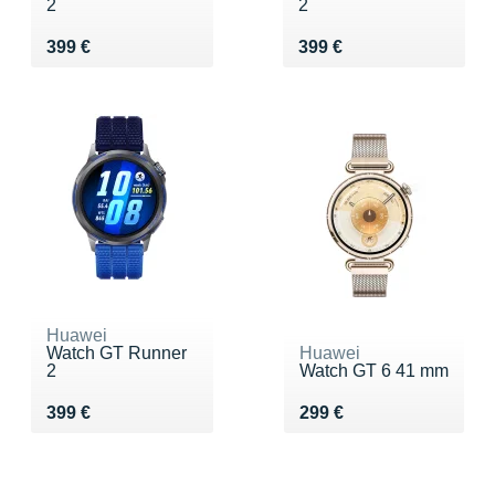
2
2
Vendu 399 €
Vendu 399 €
399 €
399 €
Huawei
Watch GT Runner
Huawei
2
Watch GT 6 41 mm
Vendu 399 €
Vendu 299 €
399 €
299 €