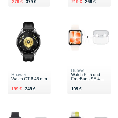
Au lieu de 379 €
Vendu 279 €
Au lieu de 269 €
Vendu 219 €
279 €
379 €
219 €
269 €
Huawei
Huawei
Watch Fit 5 und
Watch GT 6 46 mm
FreeBuds SE 4 ...
Au lieu de 249 €
Vendu 199 €
Vendu 199 €
199 €
249 €
199 €