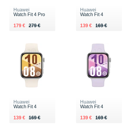
Huawei
Huawei
Watch Fit 4 Pro
Watch Fit 4
Au lieu de 279 €
Vendu 179 €
Au lieu de 169 €
Vendu 139 €
179 €
279 €
139 €
169 €
Huawei
Huawei
Watch Fit 4
Watch Fit 4
Au lieu de 169 €
Vendu 139 €
Au lieu de 169 €
Vendu 139 €
139 €
169 €
139 €
169 €