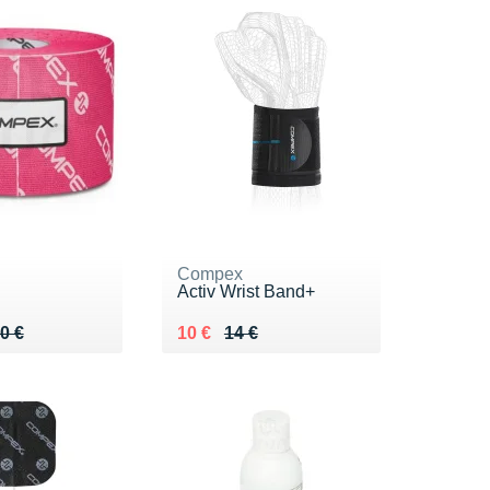
Compex
Activ Wrist Band+
 12.90 €
 €
Au lieu de 14 €
Vendu 10 €
0 €
10 €
14 €