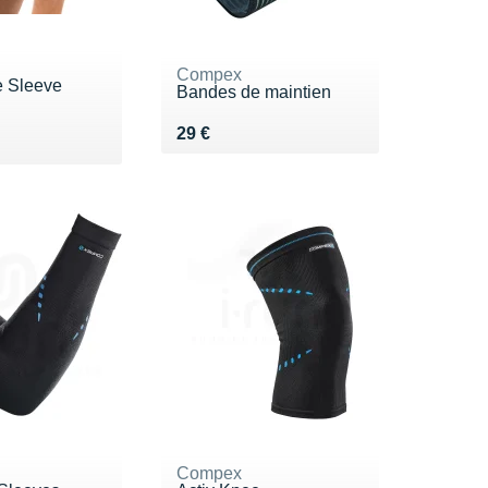
Compex
 Sleeve
Bandes de maintien
Vendu 29 €
29 €
 59 €
 €
Compex