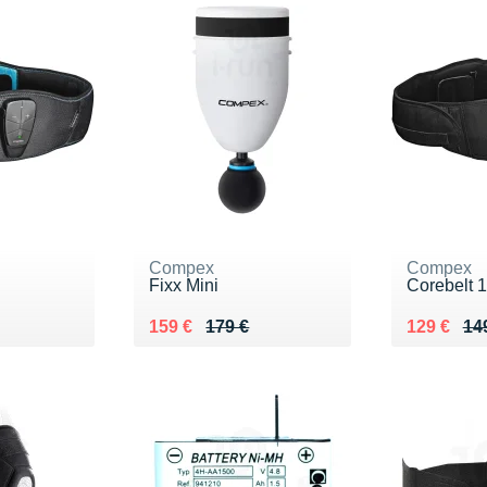
Compex
Compex
Fixx Mini
Corebelt 1
9 €
Au lieu de 179 €
Vendu 159 €
Au lieu de
Vendu 12
159 €
179 €
129 €
14