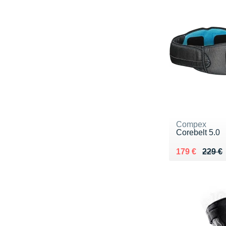
Compex
Corebelt 5.0
Au lieu de 22
Vendu 179 €
179 €
229 €