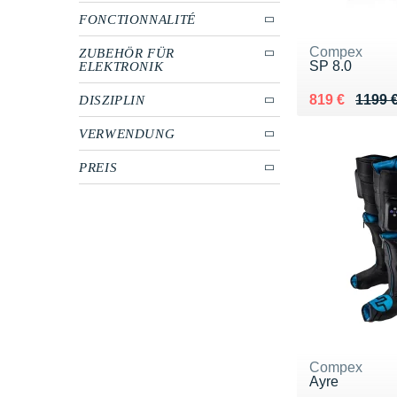
FONCTIONNALITÉ
Compex
ZUBEHÖR FÜR
SP 8.0
ELEKTRONIK
Au lieu de 11
Vendu 819 €
819 €
1199 
DISZIPLIN
VERWENDUNG
PREIS
Compex
Ayre