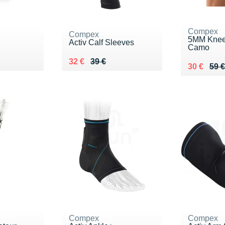
Compex
Compex
5MM Knee
Activ Calf Sleeves
Camo
 €
Au lieu de 39 €
Vendu 32 €
32 €
39 €
Au lieu de
Vendu 30
30 €
59 €
Compex
Compex