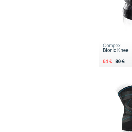
Compex
Bionic Knee
Au lieu de 80
Vendu 64 €
64 €
80 €