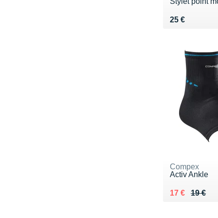
Stylet point m
Vendu 25 €
25 €
Compex
Activ Ankle
Au lieu de 19
Vendu 17 €
17 €
19 €