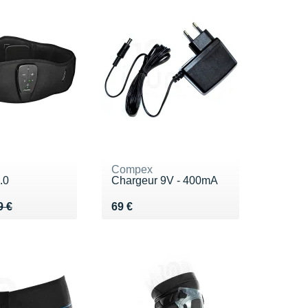
Compex
.0
Chargeur 9V - 400mA
 149 €
9 €
Vendu 69 €
9 €
69 €