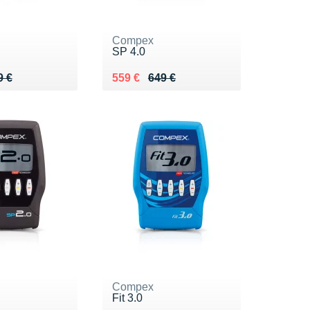
Compex
SP 4.0
 899 €
9 €
Au lieu de 649 €
Vendu 559 €
9 €
559 €
649 €
Compex
Fit 3.0