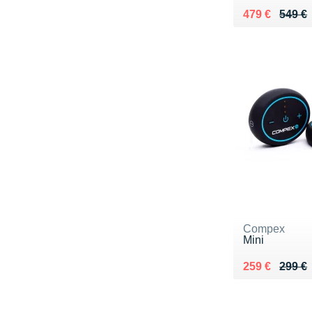
Au lieu de 54
Vendu 479 €
479 €
549 €
Compex
Mini
Au lieu de 29
Vendu 259 €
259 €
299 €