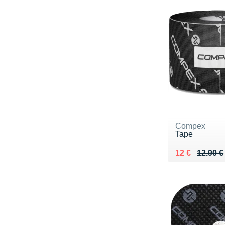
Compex
Tape
Au lieu de 12
Vendu 12 €
12 €
12.90 €