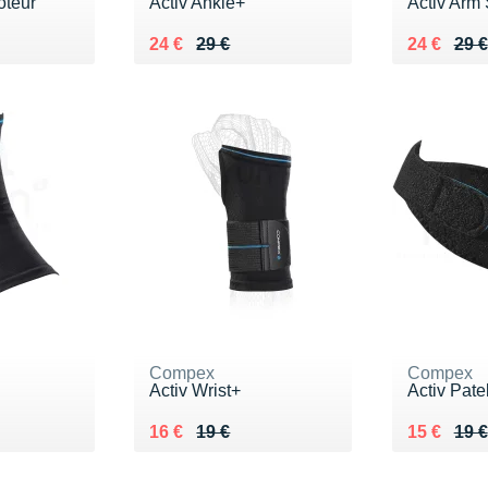
oteur
Activ Ankle+
Activ Arm
Au lieu de 29 €
Vendu 24 €
Au lieu de
Vendu 24
24 €
29 €
24 €
29 €
Compex
Compex
Activ Wrist+
Activ Pate
 €
Au lieu de 19 €
Vendu 16 €
Au lieu de
Vendu 15
16 €
19 €
15 €
19 €