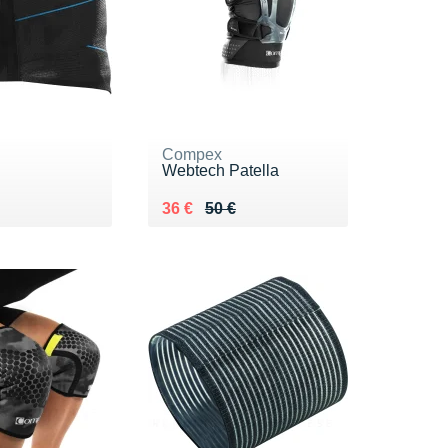
Compex
Webtech Patella
 49 €
 €
Au lieu de 50 €
Vendu 36 €
36 €
50 €