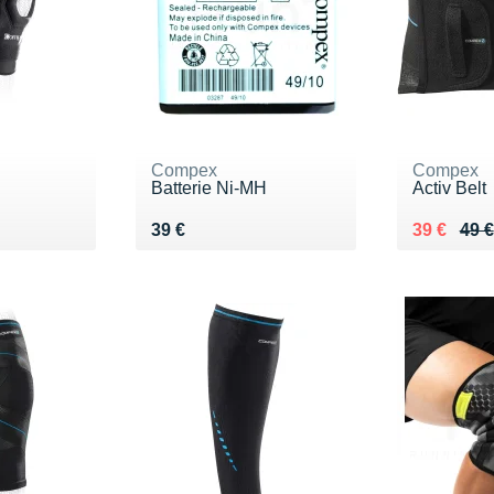
Compex
Compex
Batterie Ni-MH
Activ Belt
 €
Vendu 39 €
Au lieu de
Vendu 39
39 €
39 €
49 €