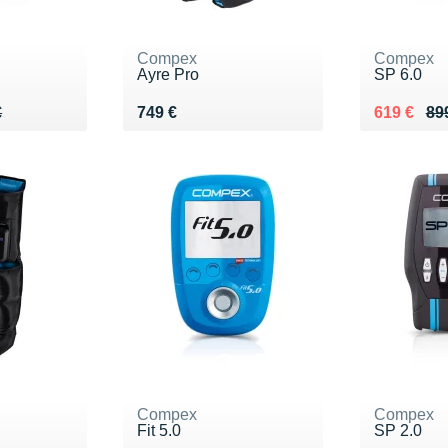
Compex
Compex
Ayre Pro
SP 6.0
99 €
Vendu 749 €
Au lieu de
Vendu 61
€
749 €
619 €
89
Compex
Compex
Fit 5.0
SP 2.0