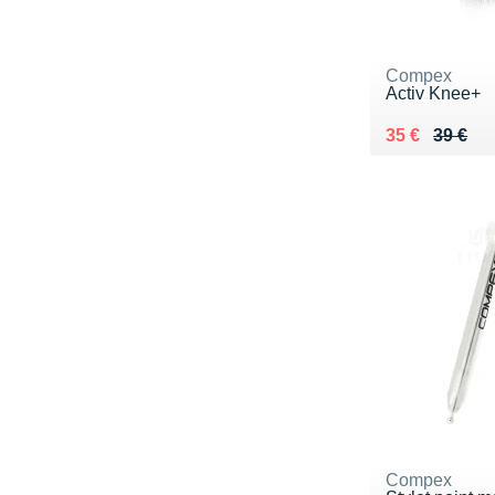
Compex
Activ Knee+
Au lieu de 39
Vendu 35 €
35 €
39 €
Compex