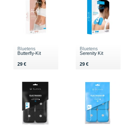
Bluetens
Bluetens
Butterfly-Kit
Serenity Kit
Vendu 29 €
Vendu 29 €
29 €
29 €