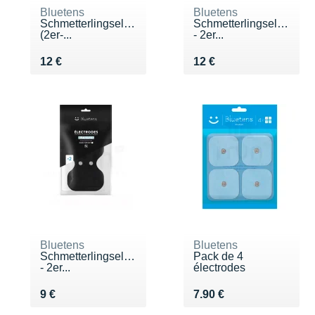
Bluetens
Bluetens
Schmetterlingselektroden
Schmetterlingselektrod
(2er-...
- 2er...
Vendu 12 €
Vendu 12 €
12 €
12 €
Bluetens
Bluetens
Schmetterlingselektroden
Pack de 4
- 2er...
électrodes
Vendu 9 €
Vendu 7.90 €
9 €
7.90 €