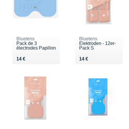
Bluetens
Bluetens
Pack de 3
Elektroden - 12er-
électrodes Papillon
Pack S
Vendu 14 €
Vendu 14 €
14 €
14 €