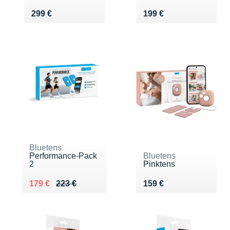
Vendu 299 €
Vendu 199 €
299 €
199 €
Bluetens
Performance-Pack
Bluetens
2
Pinktens
Au lieu de 223 €
Vendu 179 €
Vendu 159 €
179 €
223 €
159 €