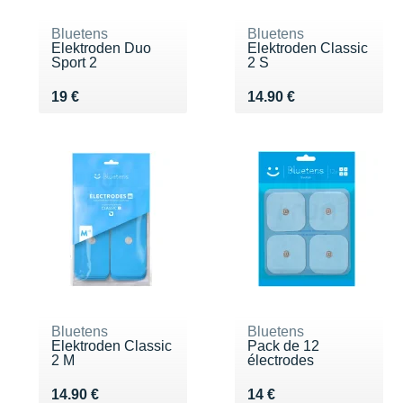
Bluetens
Bluetens
Elektroden Duo
Elektroden Classic
Sport 2
2 S
Vendu 19 €
Vendu 14.90 €
19 €
14.90 €
Bluetens
Bluetens
Elektroden Classic
Pack de 12
2 M
électrodes
Vendu 14.90 €
Vendu 14 €
14.90 €
14 €