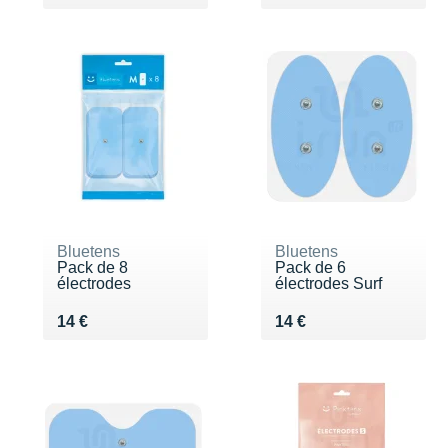
Bluetens
Bluetens
Pack de 8
Pack de 6
électrodes
électrodes Surf
Vendu 14 €
Vendu 14 €
14 €
14 €