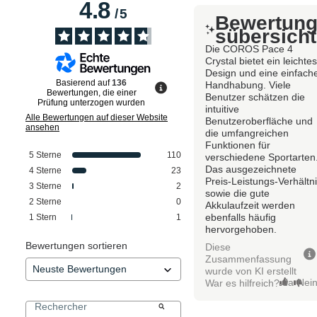
4.8
/
5
Bewertun
sübersicht
Die COROS Pace 4
Crystal bietet ein leichte
Design und eine einfach
Basierend auf
136
Handhabung. Viele
Bewertungen, die einer
Benutzer schätzen die
Prüfung unterzogen wurden
intuitive
Alle Bewertungen auf dieser Website
Benutzeroberfläche und
ansehen
die umfangreichen
Funktionen für
5
Sterne
110
verschiedene Sportarten
Das ausgezeichnete
4
Sterne
23
Preis-Leistungs-Verhältn
3
Sterne
2
sowie die gute
2
Sterne
0
Akkulaufzeit werden
ebenfalls häufig
1
Stern
1
hervorgehoben.
Bewertungen sortieren
Diese
Zusammenfassung
wurde von KI erstellt
Ja
Nei
War es hilfreich?