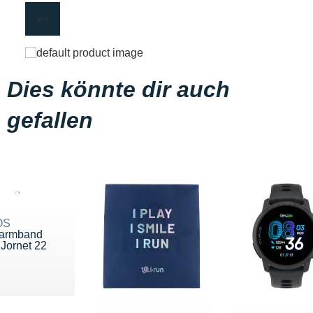
Dies könnte dir auch
gefallen
OS
armband
 Jornet 22
 29 €