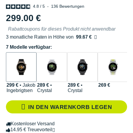
4.8
/
5
-
136
Bewertungen
299.00 €
Rabattcoupons für dieses Produkt nicht anwendbar
3 monatliche Raten in Höhe von
99.67 €
Ohne Zusatzkosten
7 Modelle verfügbar:
299 €
• Jakob
289 €
•
289 €
•
269 €
2
Ingebrigtsen
Crystal
Crystal
IN DEN WARENKORB LEGEN
Kostenloser Versand
14.95 € Treuevorteil