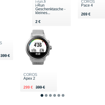
i-run.fr
COROS
i-Run
Pace 4
Geschenktasche -
kleines...
Vendu 269 €
269 €
Vendu 2 €
2 €
S
u de 399 €
299 €
399 €
COROS
Apex 2
Au lieu de 399 €
Vendu 299 €
299 €
399 €
1
2
3
4
5
6