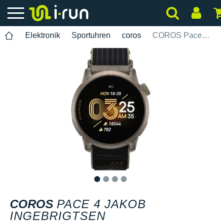
Elektronik
Sportuhren
coros
COROS Pace 4 Jakob Ingebrigtsen
1
2
3
4
COROS
PACE 4 JAKOB
INGEBRIGTSEN