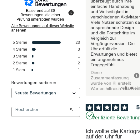
überzeugt durch ihre
einfache Handhabung
Basierend auf
30
und Vielseitigkeit in
Bewertungen, die einer
verschiedenen Aktivitäte
Prüfung unterzogen wurden
Viele Nutzer schätzen d
Alle Bewertungen auf dieser Website
ansprechende Design
ansehen
und die Fortschritte im
Vergleich zur
5
Sterne
23
Vorgängerversion. Die
Uhr erfüllt die
4
Sterne
3
Erwartungen und bietet
3
Sterne
1
ein angenehmes
2
Sterne
2
Tragegefühl.
1
Stern
1
Diese
Zusammenfassung
Bewertungen sortieren
wurde von KI erstellt
Ja
Nei
War es hilfreich?
5
Verifizierte Bewertun
Ich wollte die Kartogra
auf der Uhr für 