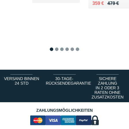
Au lieu de 479 €
Vendu 359 €
359 €
479 €
1
2
3
4
5
6
VERSAND BINNEN
30-TAGE-
SICHERE
24 STD
RÜCKSENDEGARANTIE
ZAHLUNG
IN 2 ODER 3
RATEN OHNE
ZUSATZKOSTEN
ZAHLUNGSMÖGLICHKEITEN