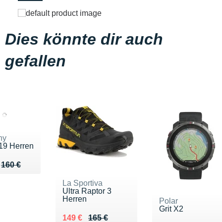
Dies könnte dir auch
gefallen
ny
19 Herren
u de 160 €
114 €
160 €
La Sportiva
Ultra Raptor 3
Herren
Polar
Grit X2
Au lieu de 165 €
Vendu 149 €
149 €
165 €