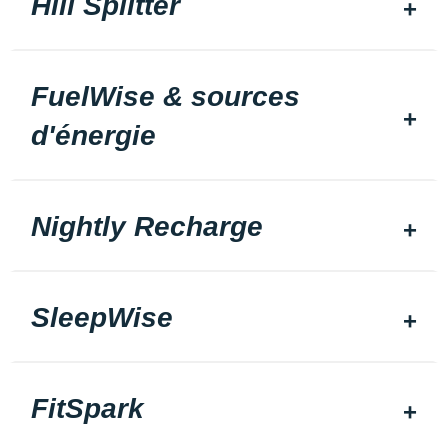
Hill Splitter
FuelWise & sources
d'énergie
Nightly Recharge
SleepWise
FitSpark