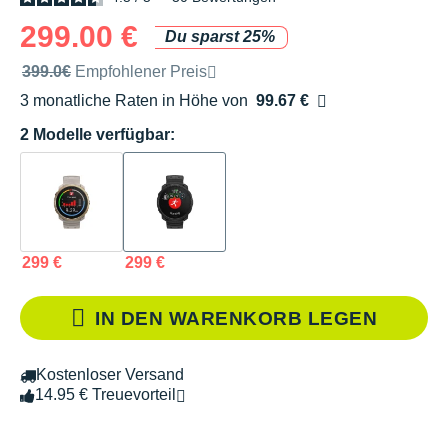
299.00 €
Du sparst 25%
Unverbindliche Preisempfehlung der Marke
399.0€
Empfohlener Preis
3 monatliche Raten in Höhe von
99.67 €
Ohne Zusatzkosten
2 Modelle verfügbar:
299 €
299 €
IN DEN WARENKORB LEGEN
Kostenloser Versand
14.95 € Treuevorteil