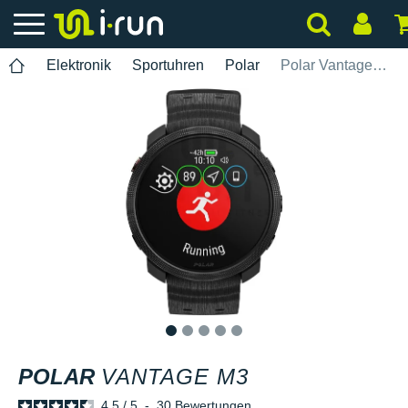
Elektronik
Sportuhren
Polar
Polar Vantage M3
1
2
3
4
5
POLAR
VANTAGE M3
4.5
/
5
-
30
Bewertungen