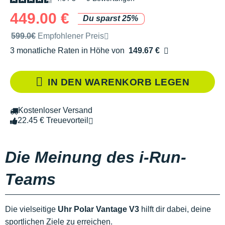
449.00 €
Du sparst 25%
Unverbindliche Preisempfehlung der Marke
599.0€
Empfohlener Preis
3 monatliche Raten in Höhe von
149.67 €
Ohne Zusatzkosten
IN DEN WARENKORB LEGEN
Kostenloser Versand
22.45 € Treuevorteil
Die Meinung des i-Run-
Teams
Die vielseitige
Uhr Polar Vantage V3
hilft dir dabei, deine
sportlichen Ziele zu erreichen.