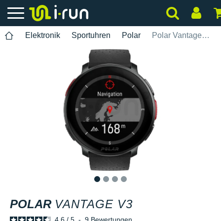
Elektronik
Sportuhren
Polar
Polar Vantage V3
1
2
3
4
POLAR
VANTAGE V3
4.6
/
5
-
9
Bewertungen