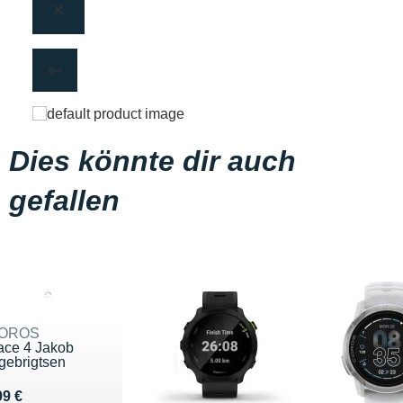
Dies könnte dir auch
gefallen
OROS
ace 4 Jakob
gebrigtsen
endu 299 €
99 €