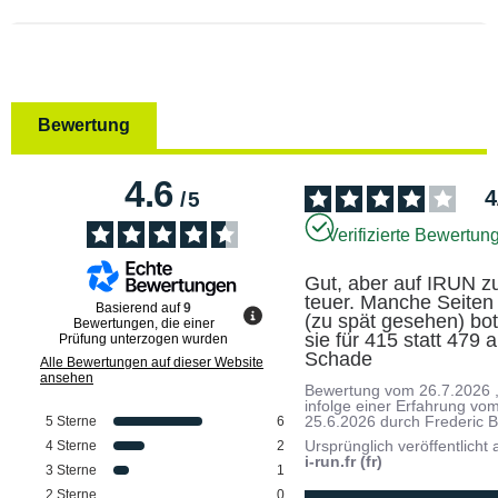
Bewertung
4.6
4
/
5
Verifizierte Bewertun
Gut, aber auf IRUN zu
teuer. Manche Seiten 
Basierend auf
9
(zu spät gesehen) bot
Bewertungen, die einer
sie für 415 statt 479 an
Prüfung unterzogen wurden
Schade
Alle Bewertungen auf dieser Website
ansehen
Bewertung vom
26.7.2026
infolge einer Erfahrung vo
25.6.2026
durch
Frederic B
5
Sterne
6
Ursprünglich veröffentlicht 
4
Sterne
2
i-run.fr (fr)
3
Sterne
1
2
Sterne
0