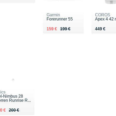
Garmin
COROS
Forerunner 55
Apex 4 42
Au lieu de 199 €
Vendu 159 €
Vendu 449
159 €
199 €
449 €
ics
l-Nimbus 28
rren Runrise R...
 lieu de 200 €
ndu 150 €
0 €
200 €