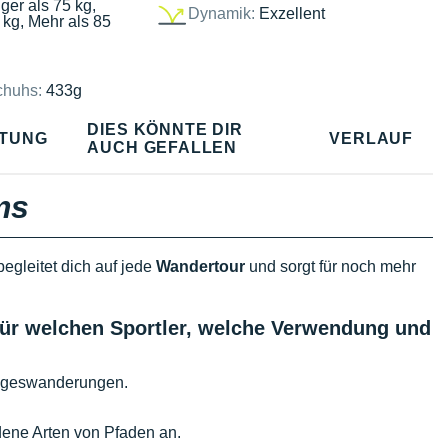
ger als 75 kg,
Dynamik:
Exzellent
 kg, Mehr als 85
chuhs:
433g
DIES KÖNNTE DIR
TUNG
VERLAUF
AUCH GEFALLEN
ms
begleitet dich auf jede
Wandertour
und sorgt für noch mehr
für welchen Sportler, welche Verwendung und
Tageswanderungen.
dene Arten von Pfaden an.