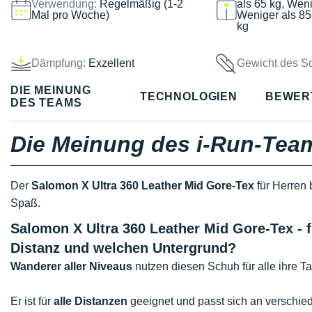
Verwendung:
Regelmäßig (1-2
als 65 kg, Weni
Mal pro Woche)
Weniger als 85
kg
Dämpfung:
Exzellent
Gewicht des S
DIE MEINUNG
TECHNOLOGIEN
BEWER
DES TEAMS
Die Meinung des i-Run-Tea
Der
Salomon X Ultra 360 Leather Mid Gore-Tex
für Herren 
Spaß.
Salomon X Ultra 360 Leather Mid Gore-Tex - 
Distanz und welchen Untergrund?
Wanderer aller Niveaus
nutzen diesen Schuh für alle ihre 
Er ist für
alle Distanzen
geeignet und passt sich an verschie