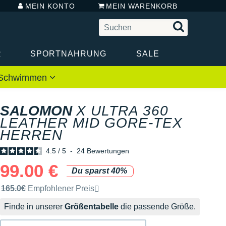
MEIN KONTO
MEIN WARENKORB
R
SPORTNAHRUNG
SALE
 / Schwimmen
SALOMON
X ULTRA 360
LEATHER MID GORE-TEX
HERREN
4.5
/
5
-
24
Bewertungen
99.00 €
Du sparst 40%
Unverbindliche Preisempfehlung der Marke
165.0€
Empfohlener Preis
Finde in unserer
Größentabelle
die passende Größe.