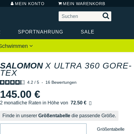
MEIN KONTO
MEIN WARENKORB
R
SPORTNAHRUNG
SALE
 / Schwimmen
SALOMON
X ULTRA 360 GORE-
TEX
4.2
/
5
-
16
Bewertungen
145.00 €
2 monatliche Raten in Höhe von
72.50 €
Ohne Zusatzkosten
Finde in unserer
Größentabelle
die passende Größe.
Größentabelle