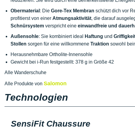
reduzieren. Sie wird durch eine bemerkenswerte Energier
Obermaterial
: Die
Gore-Tex Membran
schützt dich vor R
profitierst von einer
Atmungsaktivität
, die darauf ausgele
Schnürsystem
verspricht eine
einwandfreie und dauer
Außensohle
: Sie kombiniert ideal
Haftung
und
Griffigkei
Stollen
sorgen für eine willkommene
Traktion
sowohl beim
Herausnehmbare Ortholite-Innensohle
Gewicht bei i-Run festgestellt: 378 g in Größe 42
Alle Wanderschuhe
Salomon
Alle Produkte von
Technologien
SensiFit Chaussure