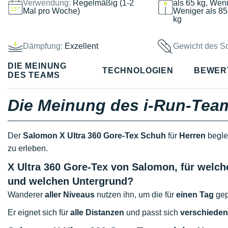
Verwendung:
Regelmäßig (1-2
als 65 kg, Weni
Mal pro Woche)
Weniger als 85
kg
Dämpfung:
Exzellent
Gewicht des S
DIE MEINUNG
TECHNOLOGIEN
BEWER
DES TEAMS
Die Meinung des i-Run-Tea
Der
Salomon X Ultra 360 Gore-Tex Schuh
für
Herren
beglei
zu erleben.
X Ultra 360 Gore-Tex von Salomon, für welch
und welchen Untergrund?
Wanderer
aller Niveaus
nutzen ihn, um die für
einen Tag
gep
Er eignet sich für
alle Distanzen
und passt sich
verschieden