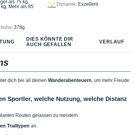
ger als 75 kg,
Dynamik:
Exzellent
 kg, Mehr als 85
chuhs:
378g
DIES KÖNNTE DIR
TUNG
VERLAUF
AUCH GEFALLEN
ms
tet dich bei all deinen
Wanderabenteuern
, um mehr Freude
en Sportler, welche Nutzung, welche Distanz
lanten Routen gelassen zu meistern.
en Trailtypen
an.