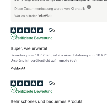
Diese Zusammenfassung wurde von KI erstellt
Ja
Nein
War es hilfreich?
5
/
5
Verifizierte Bewertung
Super, wie erwartet
Bewertung vom
18.7.2026
, infolge einer Erfahrung vom
18.6.2
Ursprünglich veröffentlicht auf
i-run.de (de)
Melden
5
/
5
Verifizierte Bewertung
Sehr schönes und bequemes Produkt