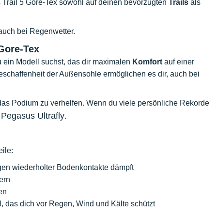
 Trail 5 Gore-Tex sowohl auf deinen bevorzugten
Trails
als
 auch bei Regenwetter.
Gore-Tex
 ein Modell suchst, das dir maximalen
Komfort
auf einer
chaffenheit der Außensohle ermöglichen es dir, auch bei
f das Podium zu verhelfen. Wenn du viele persönliche Rekorde
 Pegasus Ultrafly
.
ile:
gen wiederholter Bodenkontakte dämpft
ern
en
 das dich vor Regen, Wind und Kälte schützt