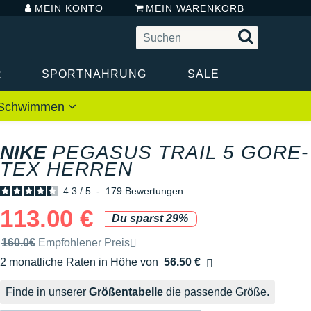
MEIN KONTO
MEIN WARENKORB
R
SPORTNAHRUNG
SALE
 / Schwimmen
NIKE
PEGASUS TRAIL 5 GORE-
TEX HERREN
4.3
/
5
-
179
Bewertungen
113.00 €
Du sparst 29%
Unverbindliche Preisempfehlung der Marke
160.0€
Empfohlener Preis
2 monatliche Raten in Höhe von
56.50 €
Ohne Zusatzkosten
Finde in unserer
Größentabelle
die passende Größe.