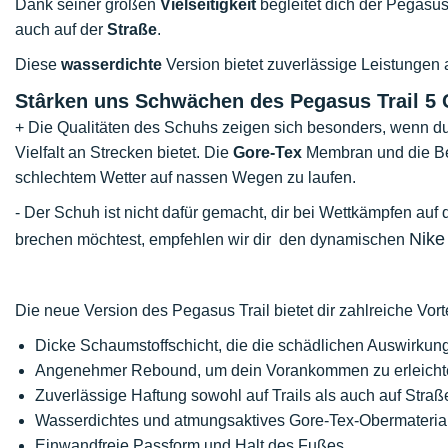
Dank seiner großen
Vielseitigkeit
begleitet dich der Pegasus
auch auf der
Straße
.
Diese
wasserdichte
Version bietet zuverlässige Leistungen
Stârken uns Schwächen des Pegasus Trail 5 
+ Die Qualitäten des Schuhs zeigen sich besonders, wenn du
Vielfalt an Strecken bietet. Die
Gore-Tex
Membran und die Bes
schlechtem Wetter auf nassen Wegen zu laufen.
- Der Schuh ist nicht dafür gemacht, dir bei Wettkämpfen au
Nike
brechen möchtest, empfehlen wir dir den dynamischen
Die neue Version des Pegasus Trail bietet dir zahlreiche Vorte
Dicke Schaumstoffschicht, die die schädlichen Auswirkun
Angenehmer Rebound, um dein Vorankommen zu erleicht
Zuverlässige Haftung sowohl auf Trails als auch auf Straß
Wasserdichtes und atmungsaktives Gore-Tex-Obermaterial,
Einwandfreie Passform und Halt des Fußes