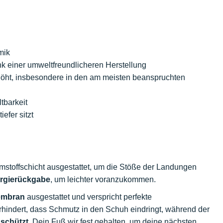
mik
k einer umweltfreundlicheren Herstellung
ht, insbesondere in den am meisten beanspruchten
tbarkeit
efer sitzt
umstoffschicht ausgestattet, um die Stöße der Landungen
rgierückgabe
, um leichter voranzukommen.
embran
ausgestattet und verspricht perfekte
rhindert, dass Schmutz in den Schuh eindringt, während der
e
schützt
. Dein Fuß wir fest gehalten, um deine nächsten