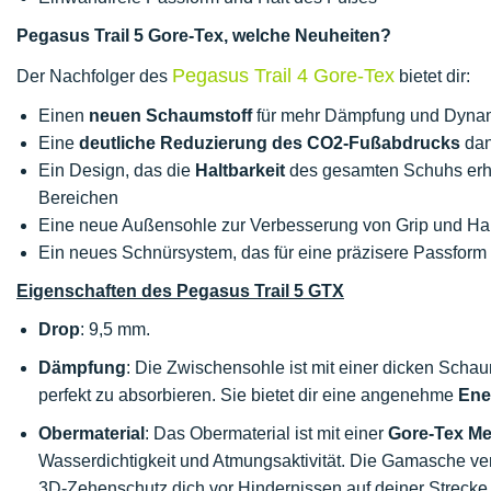
Pegasus Trail 5 Gore-Tex, welche Neuheiten?
Pegasus Trail 4 Gore-Tex
Der Nachfolger des
bietet dir:
Einen
neuen Schaumstoff
für mehr Dämpfung und Dyna
Eine
deutliche Reduzierung des CO2-Fußabdrucks
dan
Ein Design, das die
Haltbarkeit
des gesamten Schuhs erhö
Bereichen
Eine neue Außensohle zur Verbesserung von Grip und Hal
Ein neues Schnürsystem, das für eine präzisere Passform ti
Eigenschaften des Pegasus Trail 5 GTX
Drop
: 9,5 mm.
Dämpfung
: Die Zwischensohle ist mit einer dicken Scha
perfekt zu absorbieren. Sie bietet dir eine angenehme
Ene
Obermaterial
: Das Obermaterial ist mit einer
Gore-Tex M
Wasserdichtigkeit und Atmungsaktivität. Die Gamasche ve
3D-Zehenschutz dich vor Hindernissen auf deiner Streck