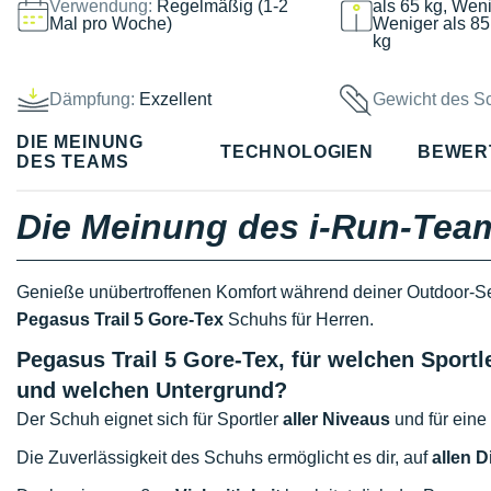
Verwendung:
Regelmäßig (1-2
als 65 kg, Weni
Mal pro Woche)
Weniger als 85
kg
Dämpfung:
Exzellent
Gewicht des S
DIE MEINUNG
TECHNOLOGIEN
BEWER
DES TEAMS
Die Meinung des i-Run-Tea
Genieße unübertroffenen Komfort während deiner Outdoor-Se
Pegasus Trail 5 Gore-Tex
Schuhs für Herren.
Pegasus Trail 5 Gore-Tex, für welchen Sport
und welchen Untergrund?
Der Schuh eignet sich für Sportler
aller Niveaus
und für eine
Die Zuverlässigkeit des Schuhs ermöglicht es dir, auf
allen D