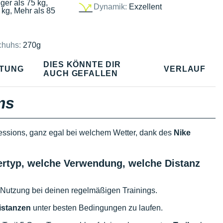
ger als 75 kg,
Dynamik:
Exzellent
 kg, Mehr als 85
chuhs:
270g
DIES KÖNNTE DIR
TUNG
VERLAUF
AUCH GEFALLEN
ms
ssions, ganz egal bei welchem Wetter, dank des
Nike
lertyp, welche Verwendung, welche Distanz
 Nutzung bei deinen regelmäßigen Trainings.
istanzen
unter besten Bedingungen zu laufen.