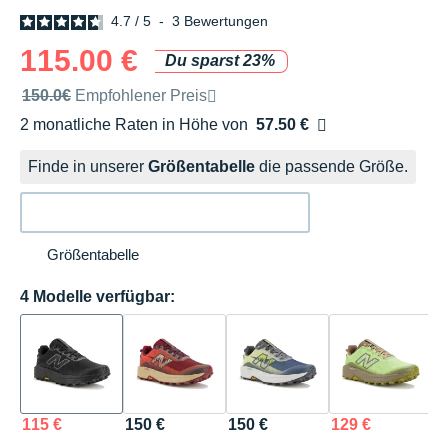
4.7
/
5
-
3
Bewertungen
115.00 €
Du sparst 23%
Unverbindliche Preisempfehlung der Marke
150.0€
Empfohlener Preis
2 monatliche Raten in Höhe von
57.50 €
Ohne Zusatzkosten
Finde in unserer
Größentabelle
die passende Größe.
Größentabelle
4 Modelle verfügbar:
115 €
150 €
150 €
129 €