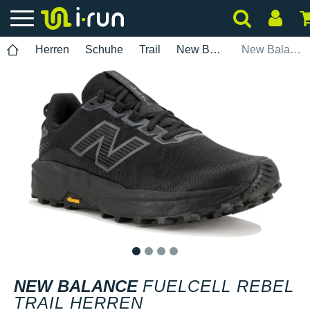
Herren
Schuhe
Trail
New Balance
New Balance FuelCell Rebel Trail Herren
1
2
3
4
NEW BALANCE
FUELCELL REBEL
TRAIL HERREN