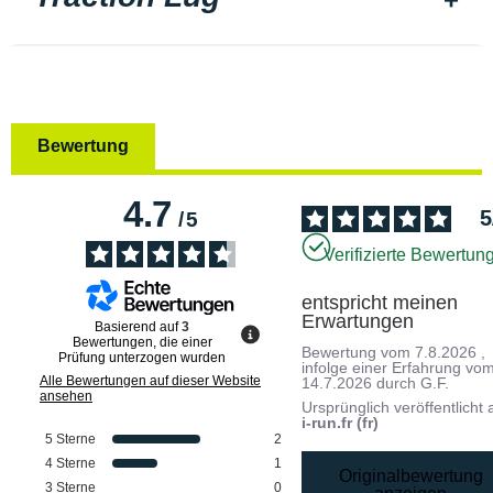
Bewertung
4.7
5
/
5
Verifizierte Bewertun
entspricht meinen 
Erwartungen
Basierend auf
3
Bewertungen, die einer
Bewertung vom
7.8.2026
,
Prüfung unterzogen wurden
infolge einer Erfahrung vo
Alle Bewertungen auf dieser Website
14.7.2026
durch
G.F.
ansehen
Ursprünglich veröffentlicht 
i-run.fr (fr)
5
Sterne
2
4
Sterne
1
Originalbewertung
3
Sterne
0