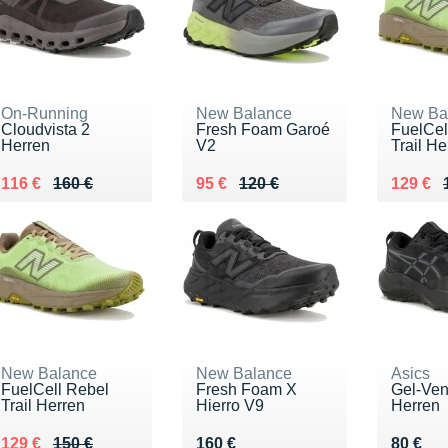
On-Running
New Balance
New Ba
Cloudvista 2
Fresh Foam Garoé
FuelCel
Herren
V2
Trail He
Au lieu de 160 €
Vendu 116 €
Au lieu de 120 €
Vendu 95 €
Au lieu
Vendu 
116 €
160 €
95 €
120 €
129 €
New Balance
New Balance
Asics
FuelCell Rebel
Fresh Foam X
Gel-Ven
Trail Herren
Hierro V9
Herren
Au lieu de 150 €
Vendu 129 €
Vendu 160 €
Vendu 
129 €
150 €
160 €
80 €