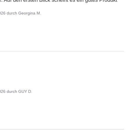
. Auf den ersten Blick scheint es ein gutes Produkt 
026
durch
Georgina M.
026
durch
GUY D.