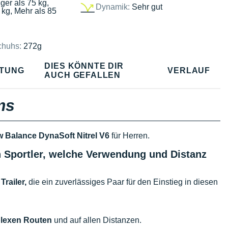
ger als 75 kg,
Dynamik:
Sehr gut
 kg, Mehr als 85
chuhs:
272g
DIES KÖNNTE DIR
TUNG
VERLAUF
AUCH GEFALLEN
ms
 Balance DynaSoft Nitrel V6
für Herren.
n Sportler, welche Verwendung und Distanz
railer,
die ein zuverlässiges Paar für den Einstieg in diesen
lexen Routen
und auf allen Distanzen.