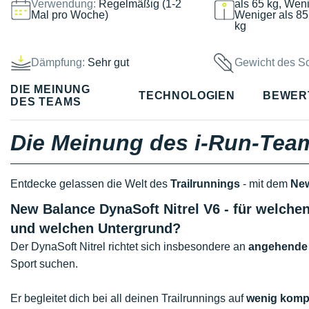
Verwendung:
Regelmäßig (1-2
als 65 kg, Weni
Mal pro Woche)
Weniger als 85
kg
Dämpfung:
Sehr gut
Gewicht des S
DIE MEINUNG
TECHNOLOGIEN
BEWER
DES TEAMS
Die Meinung des i-Run-Tea
Entdecke gelassen die Welt des
Trailrunnings
- mit dem
New
New Balance DynaSoft Nitrel V6 - für welche
und welchen Untergrund?
Der DynaSoft Nitrel richtet sich insbesondere an
angehende T
Sport suchen.
Er begleitet dich bei all deinen Trailrunnings auf
wenig komp