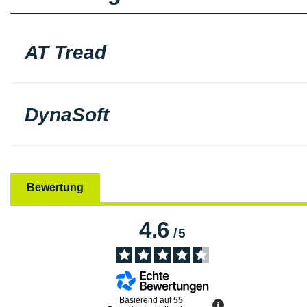
AT Tread
DynaSoft
Bewertung
4.6
/
5
Basierend auf
55