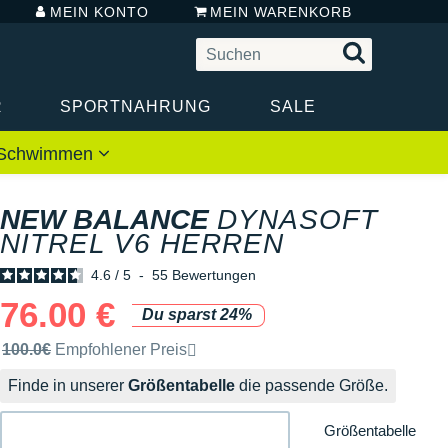
MEIN KONTO
MEIN WARENKORB
R
SPORTNAHRUNG
SALE
 / Schwimmen
NEW BALANCE
DYNASOFT
NITREL V6 HERREN
4.6
/
5
-
55
Bewertungen
76.00 €
Du sparst 24%
Unverbindliche Preisempfehlung der Marke
100.0€
Empfohlener Preis
Finde in unserer
Größentabelle
die passende Größe.
Größentabelle