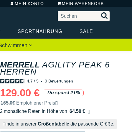
MEIN KONTO
MEIN WARENKORB
R
SPORTNAHRUNG
SALE
 / Schwimmen
MERRELL
AGILITY PEAK 6
HERREN
4.7
/
5
-
9
Bewertungen
129.00 €
Du sparst 21%
Unverbindliche Preisempfehlung der Marke
165.0€
Empfohlener Preis
2 monatliche Raten in Höhe von
64.50 €
Ohne Zusatzkosten
Finde in unserer
Größentabelle
die passende Größe.