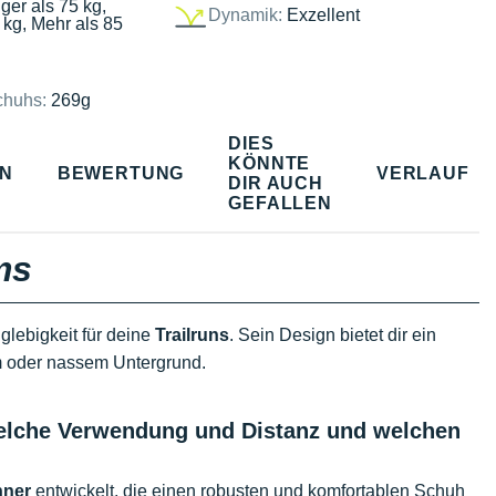
ger als 75 kg,
Dynamik:
Exzellent
 kg, Mehr als 85
chuhs:
269g
DIES
KÖNNTE
EN
BEWERTUNG
VERLAUF
DIR AUCH
GEFALLEN
ms
nglebigkeit für deine
Trailruns
. Sein Design bietet dir ein
m oder nassem Untergrund.
, welche Verwendung und Distanz und welchen
nner
entwickelt, die einen robusten und komfortablen Schuh