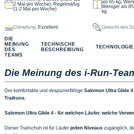
als 65 kg, Weni
2 Mal pro Woche), Regelmäßig
Weniger als 85
(1-2 Mal pro Woche)
kg
Dämpfung:
Exzellent
Gewicht des S
DIE
MEINUNG
TECHNISCHE
TECHNOLOGI
DES
BESCHREIBUNG
TEAMS
Die Meinung des i-Run-Tea
Der komfortable und strapazierfähige
Salomon Ultra Glide 4
Trailruns.
Salomon Ultra Glide 4 - für welchen Läufer, welche Ver
Dieser Trailschuh ist für Läufer
jeden Niveaus
zugänglich, d