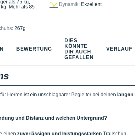
ger als 75 kg,
Dynamik:
Exzellent
 kg, Mehr als 85
chuhs:
267g
DIES
KÖNNTE
EN
BEWERTUNG
VERLAUF
DIR AUCH
GEFALLEN
ms
für Herren ist ein unschlagbarer Begleiter bei deinen
langen
wendung und Distanz und welchen Untergrund?
ie einen
zuverlässigen und leistungsstarken
Trailschuh