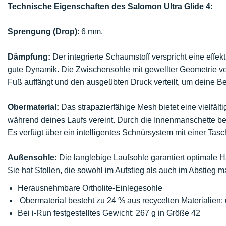
Technische Eigenschaften des Salomon Ultra Glide 4:
Sprengung (Drop)
: 6 mm.
Dämpfung:
Der integrierte Schaumstoff verspricht eine effe
gute Dynamik. Die Zwischensohle mit gewellter Geometrie ve
Fuß auffängt und den ausgeübten Druck verteilt, um deine B
Obermaterial:
Das strapazierfähige Mesh bietet eine vielfältig
während deines Laufs vereint. Durch die Innenmanschette b
Es verfügt über ein intelligentes Schnürsystem mit einer Ta
Außensohle:
Die langlebige Laufsohle garantiert optimale Ha
Sie hat Stollen, die sowohl im Aufstieg als auch im Abstieg ma
Herausnehmbare Ortholite-Einlegesohle
Obermaterial besteht zu 24 % aus recycelten Materialien:
Bei i-Run festgestelltes Gewicht: 267 g in Größe 42