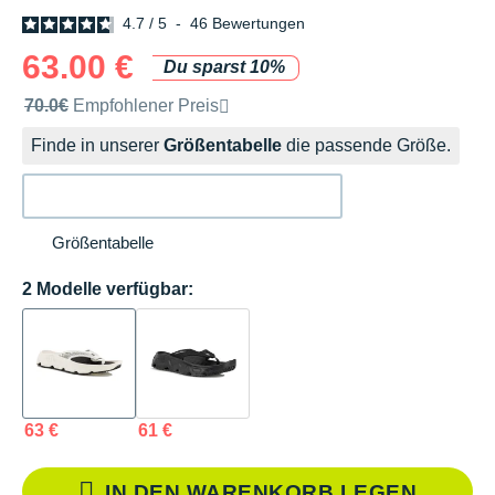
4.7
/
5
-
46
Bewertungen
63.00 €
Du sparst 10%
Unverbindliche Preisempfehlung der Marke
70.0€
Empfohlener Preis
Finde in unserer
Größentabelle
die passende Größe.
Größentabelle
2 Modelle verfügbar:
63 €
61 €
IN DEN WARENKORB LEGEN