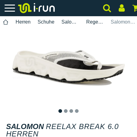
Herren
Schuhe
Salomon
Regeneration
Salomon Reelax Break 6.0 Herren
1
2
3
4
SALOMON
REELAX BREAK 6.0
HERREN