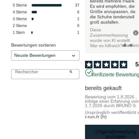
bereits mehrere Paare.
5
Sterne
37
Es wird empfohlen, die
Größe anzupassen, da
4
Sterne
6
die Schuhe tendenziell
3
Sterne
2
groß ausfallen.
2
Sterne
0
Diese
1
Stern
1
Zusammenfassung
wurde von KI erstellt
Bewertungen sortieren
Ja
Nei
War es hilfreich?
5
Verifizierte Bewertun
bereits gekauft
Bewertung vom
1.8.2026
,
infolge einer Erfahrung vo
1.7.2026
durch
BRUNO S.
Ursprünglich veröffentlicht 
i-run.fr (fr)
Originalbewertung
anzeigen