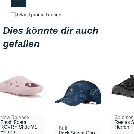
Dies könnte dir auch
gefallen
New Balance
Salomon
Fresh Foam
Reelax S
RCVRY Slide V1
Herren
Buff
Herren
Pack Speed Cap