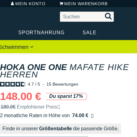
MEIN KONTO
MEIN WARENKORB
R
SPORTNAHRUNG
SALE
 / Schwimmen
HOKA ONE ONE
MAFATE HIKE
HERREN
4.7
/
5
-
15
Bewertungen
148.00 €
Du sparst 17%
Unverbindliche Preisempfehlung der Marke
180.0€
Empfohlener Preis
2 monatliche Raten in Höhe von
74.00 €
Ohne Zusatzkosten
Finde in unserer
Größentabelle
die passende Größe.