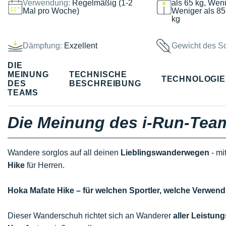
Verwendung:
Regelmäßig (1-2
als 65 kg, Weni
Mal pro Woche)
Weniger als 85
kg
Dämpfung:
Exzellent
Gewicht des S
DIE
MEINUNG
TECHNISCHE
TECHNOLOGI
DES
BESCHREIBUNG
TEAMS
Die Meinung des i-Run-Tea
Wandere sorglos auf all deinen
Lieblingswanderwegen
- mi
Hike
für Herren.
Hoka Mafate Hike – für welchen Sportler, welche Verwe
Dieser Wanderschuh richtet sich an Wanderer
aller Leistung