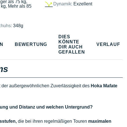
ger als 75 kg,
Dynamik:
Exzellent
 kg, Mehr als 85
chuhs:
348g
DIES
KÖNNTE
EN
BEWERTUNG
VERLAUF
DIR AUCH
GEFALLEN
ms
t der außergewöhnlichen Zuverlässigkeit des
Hoka Mafate
ndung und Distanz und welchen Untergrund?
sstufen,
die bei ihren regelmäßigen Touren
maximalen