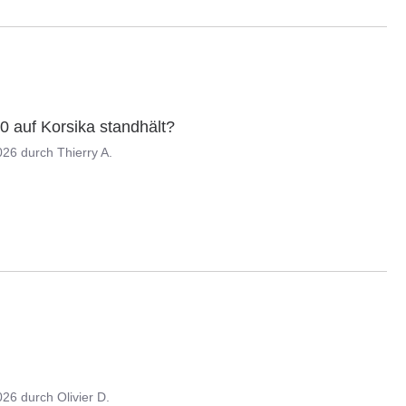
 auf Korsika standhält?
026
durch
Thierry A.
026
durch
Olivier D.