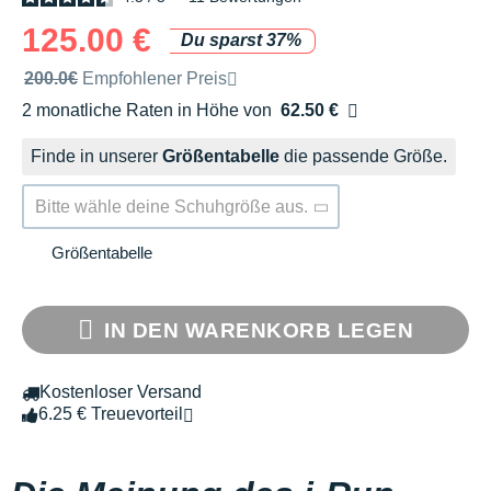
125.00 €
Du sparst 37%
Unverbindliche Preisempfehlung der Marke
200.0€
Empfohlener Preis
2 monatliche Raten in Höhe von
62.50 €
Ohne Zusatzkosten
Finde in unserer
Größentabelle
die passende Größe.
Bitte wähle deine Schuhgröße aus.
Größentabelle
IN DEN WARENKORB LEGEN
Kostenloser Versand
6.25 € Treuevorteil