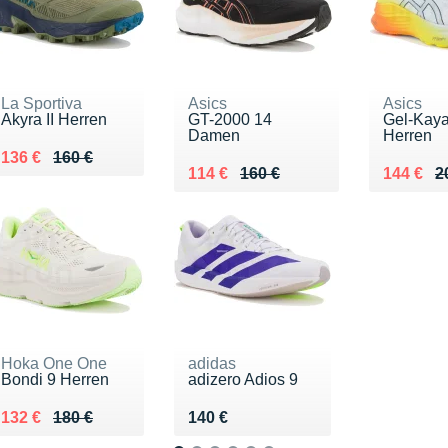
La Sportiva
Asics
Asics
Akyra II Herren
GT-2000 14
Gel-Kay
Damen
Herren
Au lieu de 160 €
Vendu 136 €
136 €
160 €
Au lieu de 160 €
Vendu 114 €
Au lieu 
Vendu 1
114 €
160 €
144 €
2
Hoka One One
adidas
Bondi 9 Herren
adizero Adios 9
Au lieu de 180 €
Vendu 132 €
Vendu 140 €
132 €
180 €
140 €