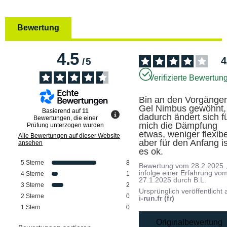
Bewertung
4.5
4
/
5
Verifizierte Bewertun
Bin an den Vorgänger
Gel Nimbus gewöhnt, 
Basierend auf
11
dadurch ändert sich fü
Bewertungen, die einer
mich die Dämpfung 
Prüfung unterzogen wurden
etwas, weniger flexibel
Alle Bewertungen auf dieser Website
aber für den Anfang ist
ansehen
es ok.
5
Sterne
8
Bewertung vom
28.2.2025
infolge einer Erfahrung vo
4
Sterne
1
27.1.2025
durch
B.L.
3
Sterne
2
Ursprünglich veröffentlicht 
2
Sterne
0
i-run.fr (fr)
1
Stern
0
Originalbewertung