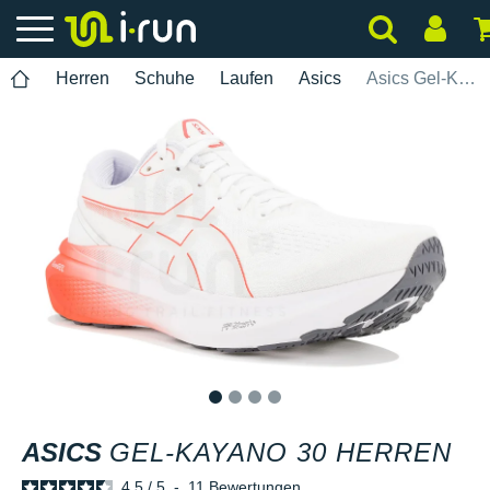
Herren
Schuhe
Laufen
Asics
Asics Gel-Kayano 30 Herren
1
2
3
4
ASICS
GEL-KAYANO 30 HERREN
4.5
/
5
-
11
Bewertungen