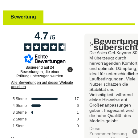
Bewertung
4.7
/
5
Bewertun
sübersicht
Die Asics Gel-Kayano 30
M überzeugt durch
hervorragenden Komfort
Basierend auf
24
und optimale Dämpfung,
Bewertungen, die einer
ideal für unterschiedlich
Prüfung unterzogen wurden
Laufbedingungen. Viele
Alle Bewertungen auf dieser Website
Nutzer schätzen die
ansehen
Stabilität und
Vielseitigkeit, während
5
Sterne
17
einige Hinweise auf
Größenanpassungen
4
Sterne
6
geben. Insgesamt wird
3
Sterne
1
die hohe Qualität des
2
Sterne
0
Modells gelobt.
1
Stern
0
Diese
Zusammenfassung