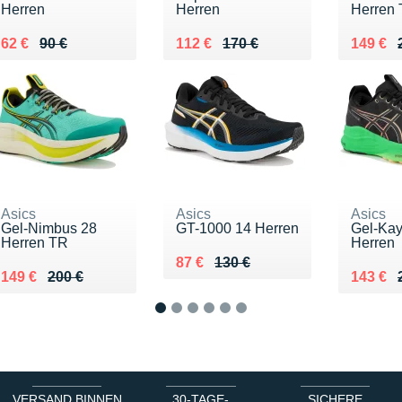
Herren
Herren
Herren
Au lieu de 90 €
Vendu 62 €
Au lieu de 170 €
Vendu 112 €
Au lieu
Vendu 
62 €
90 €
112 €
170 €
149 €
Asics
Asics
Asics
Gel-Nimbus 28
GT-1000 14 Herren
Gel-Ka
Herren TR
Herren
Au lieu de 130 €
Vendu 87 €
87 €
130 €
Au lieu de 200 €
Vendu 149 €
Au lieu
Vendu 
149 €
200 €
143 €
1
2
3
4
5
6
VERSAND BINNEN
30-TAGE-
SICHERE