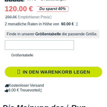
120.00 €
Du sparst 40%
Unverbindliche Preisempfehlung der Marke
200.0€
Empfohlener Preis
2 monatliche Raten in Höhe von
60.00 €
Ohne Zusatzkosten
Finde in unserer
Größentabelle
die passende Größe.
Größentabelle
IN DEN WARENKORB LEGEN
Kostenloser Versand
6.00 € Treuevorteil