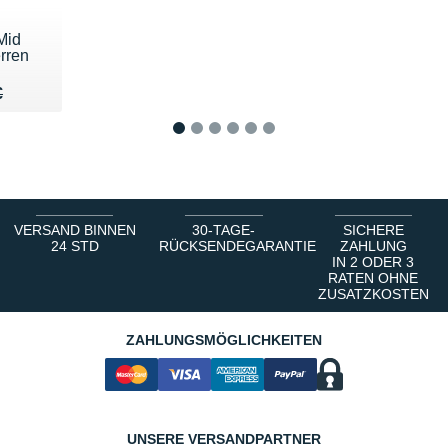
Mid
rren
65 €
€
€
1
2
3
4
5
6
VERSAND BINNEN
30-TAGE-
SICHERE
24 STD
RÜCKSENDEGARANTIE
ZAHLUNG
IN 2 ODER 3
RATEN OHNE
ZUSATZKOSTEN
ZAHLUNGSMÖGLICHKEITEN
UNSERE VERSANDPARTNER