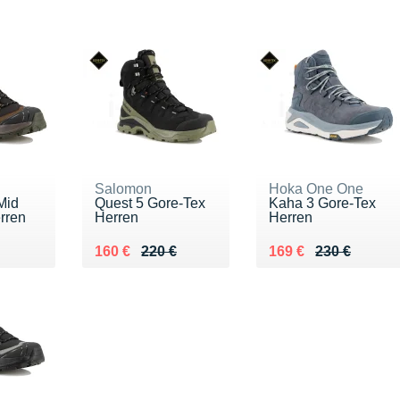
Salomon
Hoka One One
Mid
Quest 5 Gore-Tex
Kaha 3 Gore-Tex
rren
Herren
Herren
€
Au lieu de 220 €
Vendu 160 €
Au lieu de 230 €
Vendu 169 €
160 €
220 €
169 €
230 €