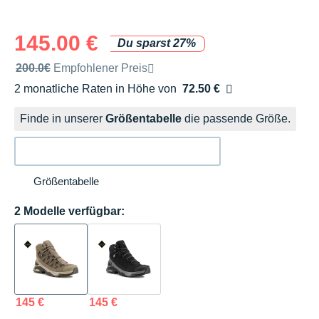
145.00 €
Du sparst 27%
Unverbindliche Preisempfehlung der Marke
200.0€
Empfohlener Preis
2 monatliche Raten in Höhe von
72.50 €
Ohne Zusatzkosten
Finde in unserer
Größentabelle
die passende Größe.
Größentabelle
2 Modelle verfügbar:
145 €
145 €