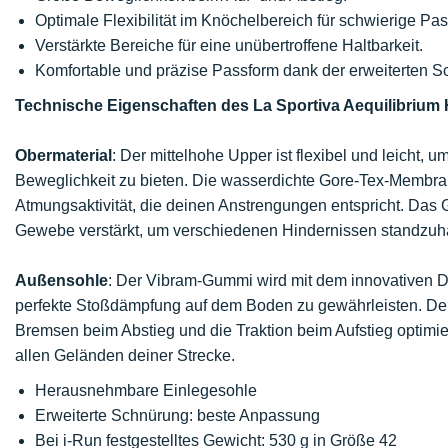
Optimale Flexibilität im Knöchelbereich für schwierige Pa
Verstärkte Bereiche für eine unübertroffene Haltbarkeit.
Komfortable und präzise Passform dank der erweiterten S
Technische Eigenschaften des La Sportiva Aequilibrium
Obermaterial
: Der mittelhohe Upper ist flexibel und leicht, 
Beweglichkeit zu bieten. Die wasserdichte Gore-Tex-Membr
Atmungsaktivität, die deinen Anstrengungen entspricht. Das 
Gewebe verstärkt, um verschiedenen Hindernissen standzuha
Außensohle
: Der Vibram-Gummi wird mit dem innovativen D
perfekte Stoßdämpfung auf dem Boden zu gewährleisten. Der
Bremsen beim Abstieg und die Traktion beim Aufstieg optimiert
allen Geländen deiner Strecke.
Herausnehmbare Einlegesohle
Erweiterte Schnürung: beste Anpassung
Bei i-Run festgestelltes Gewicht: 530 g in Größe 42