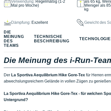
Verwendung:
Regelmäßig (1-2
als 65 kg, Weni
Mal pro Woche)
Weniger als 85
kg
Dämpfung:
Exzellent
Gewicht des S
DIE
MEINUNG
TECHNISCHE
TECHNOLOGI
DES
BESCHREIBUNG
TEAMS
Die Meinung des i-Run-Tea
Der
La Sportiva Aequilibrium Hike Gore-Tex
für Herren erm
abwechslungsreichem Gelände in vollen Zügen zu genießen
La Sportiva Aequilibrium Hike Gore-Tex - für welchen S
Untergrund?