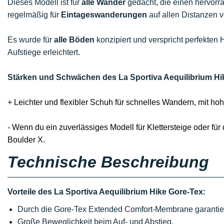
Dieses Modell ist für
alle Wander
gedacht, die einen hervor
regelmäßig für
Eintageswanderungen
auf allen Distanzen 
Es wurde für
alle Böden
konzipiert und verspricht perfekten
Aufstiege erleichtert.
Stärken und Schwächen des La Sportiva Aequilibrium Hi
+ Leichter und flexibler Schuh für schnelles Wandern, mit h
- Wenn du ein zuverlässiges Modell für Klettersteige oder für
Boulder X.
Technische Beschreibung
Vorteile des La Sportiva Aequilibrium Hike Gore-Tex:
Durch die Gore-Tex Extended Comfort-Membrane garantier
Große Beweglichkeit beim Auf- und Abstieg.