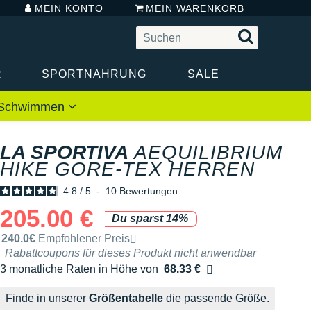
MEIN KONTO
MEIN WARENKORB
R
SPORTNAHRUNG
SALE
 / Schwimmen
LA SPORTIVA
AEQUILIBRIUM
HIKE GORE-TEX HERREN
4.8
/
5
-
10
Bewertungen
205.00 €
Du sparst 14%
Unverbindliche Preisempfehlung der Marke
240.0€
Empfohlener Preis
Rabattcoupons für dieses Produkt nicht anwendbar
3 monatliche Raten in Höhe von
68.33 €
Ohne Zusatzkosten
Finde in unserer
Größentabelle
die passende Größe.