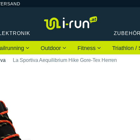
VERSAND
LEKTRONIK
ZUBEHÖ
ailrunning
Outdoor
Fitness
Triathlon
iva
La Sportiva Aequilibrium Hike Gore-Tex Herren