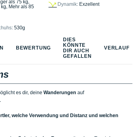
ger als 75 kg,
Dynamik:
Exzellent
 kg, Mehr als 85
chuhs:
530g
DIES
KÖNNTE
EN
BEWERTUNG
VERLAUF
DIR AUCH
GEFALLEN
ms
öglicht es dir, deine
Wanderungen
auf
.
portler, welche Verwendung und Distanz und welchen