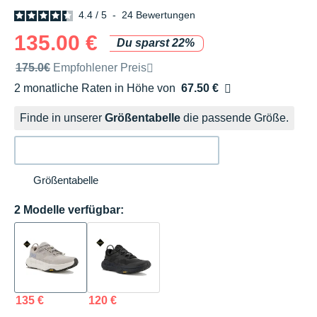
4.4
/
5
-
24
Bewertungen
135.00 €
Du sparst 22%
Unverbindliche Preisempfehlung der Marke
175.0€
Empfohlener Preis
2 monatliche Raten in Höhe von
67.50 €
Ohne Zusatzkosten
Finde in unserer
Größentabelle
die passende Größe.
Größentabelle
2 Modelle verfügbar:
135 €
120 €