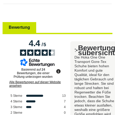
Bewertung
4.4
/
5
Bewertun
sübersicht
Die Hoka One One
Transport Gore-Tex
Schuhe bieten hohen
Basierend auf
24
Komfort und gute
Bewertungen, die einer
Qualität, ideal für den
Prüfung unterzogen wurden
täglichen Gebrauch und
Alle Bewertungen auf dieser Website
lange Strecken. Sie sind
ansehen
robust und halten bei
Regenwetter die Füße
5
Sterne
13
trocken. Beachten Sie
jedoch, dass die Schuhe
4
Sterne
7
etwas kleiner ausfallen,
3
Sterne
4
weshalb eine größere
2
Sterne
0
Größe empfohlen wird.