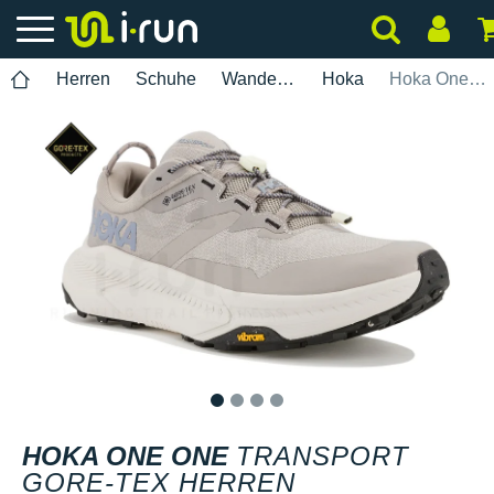
Herren
Schuhe
Wanderung
Hoka
Hoka One One Transport Gore-Tex Herren
1
2
3
4
HOKA ONE ONE
TRANSPORT
GORE-TEX HERREN