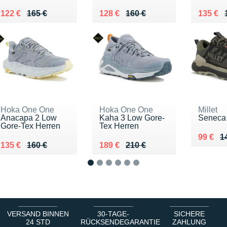
Au lieu de 165 €
Vendu 122 €
Au lieu de 160 €
Vendu 128 €
Au lieu
Vendu 
122 €
165 €
128 €
160 €
135 €
Hoka One One
Hoka One One
Millet
Anacapa 2 Low
Kaha 3 Low Gore-
Seneca
Gore-Tex Herren
Tex Herren
Au lieu
Vendu 
99 €
1
Au lieu de 160 €
Vendu 135 €
Au lieu de 210 €
Vendu 189 €
135 €
160 €
189 €
210 €
1
2
3
4
5
6
VERSAND BINNEN
30-TAGE-
SICHERE
24 STD
RÜCKSENDEGARANTIE
ZAHLUNG