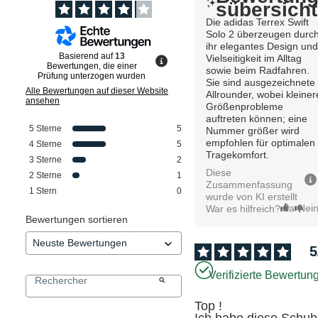
sübersicht
Die adidas Terrex Swift
Solo 2 überzeugen durc
ihr elegantes Design un
Basierend auf
13
Vielseitigkeit im Alltag
Bewertungen, die einer
sowie beim Radfahren.
Prüfung unterzogen wurden
Sie sind ausgezeichnete
Alle Bewertungen auf dieser Website
Allrounder, wobei kleiner
ansehen
Größenprobleme
auftreten können; eine
5
Sterne
5
Nummer größer wird
empfohlen für optimalen
4
Sterne
5
Tragekomfort.
3
Sterne
2
Diese
2
Sterne
1
Zusammenfassung
1
Stern
0
wurde von KI erstellt
Ja
Nei
War es hilfreich?
Bewertungen sortieren
5
Verifizierte Bewertun
Top ! 

Ich habe diese Schuhe