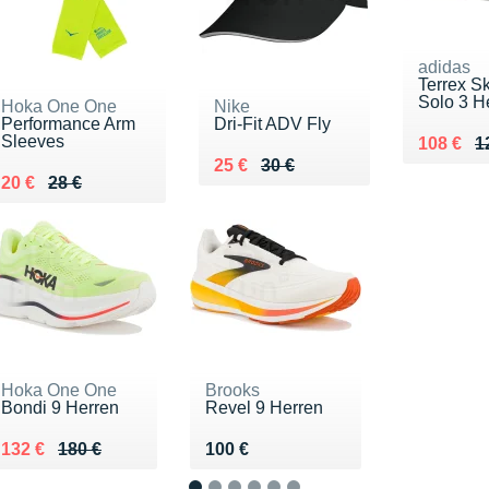
adidas
Terrex S
Solo 3 H
Hoka One One
Nike
Performance Arm
Dri-Fit ADV Fly
Sleeves
Au lieu 
Vendu 1
108 €
1
Au lieu de 30 €
Vendu 25 €
25 €
30 €
Au lieu de 28 €
Vendu 20 €
20 €
28 €
Hoka One One
Brooks
Bondi 9 Herren
Revel 9 Herren
Au lieu de 180 €
Vendu 132 €
Vendu 100 €
132 €
180 €
100 €