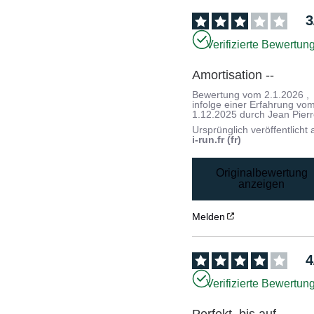
3
Verifizierte Bewertun
Amortisation --
Bewertung vom
2.1.2026
,
infolge einer Erfahrung vo
1.12.2025
durch
Jean Pierr
Ursprünglich veröffentlicht 
i-run.fr (fr)
Originalbewertung
anzeigen
Melden
4
Verifizierte Bewertun
Perfekt, bis auf 