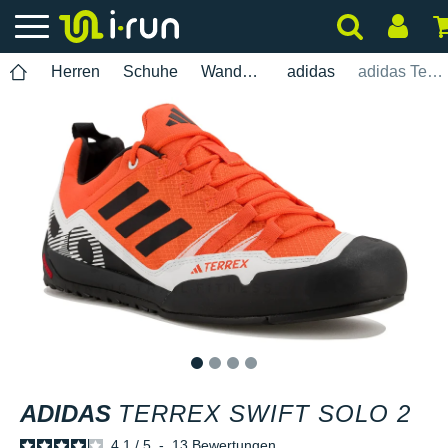
Herren
Schuhe
Wanderung
adidas
adidas Terrex Swift Solo 2
1
2
3
4
ADIDAS
TERREX SWIFT SOLO 2
4.1
/
5
-
13
Bewertungen