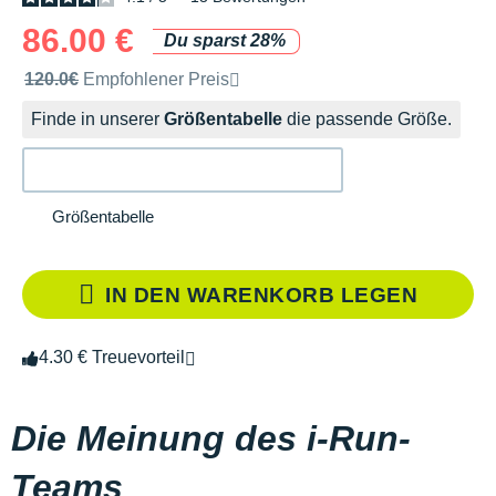
86.00 €
Du sparst 28%
Unverbindliche Preisempfehlung der Marke
120.0€
Empfohlener Preis
Finde in unserer
Größentabelle
die passende Größe.
Größentabelle
IN DEN WARENKORB LEGEN
4.30 € Treuevorteil
Die Meinung des i-Run-
Teams