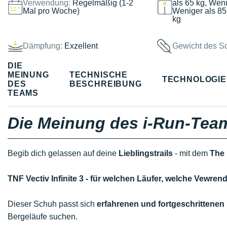
Verwendung:
Regelmäßig (1-2
als 65 kg, Weni
Mal pro Woche)
Weniger als 85
kg
Dämpfung:
Exzellent
Gewicht des S
DIE
MEINUNG
TECHNISCHE
TECHNOLOGI
DES
BESCHREIBUNG
TEAMS
Die Meinung des i-Run-Tea
Begib dich gelassen auf deine
Lieblingstrails
- mit dem
The 
TNF Vectiv Infinite 3 - für welchen Läufer, welche Vewr
Dieser Schuh passt sich
erfahrenen und fortgeschrittenen
Bergeläufe suchen.