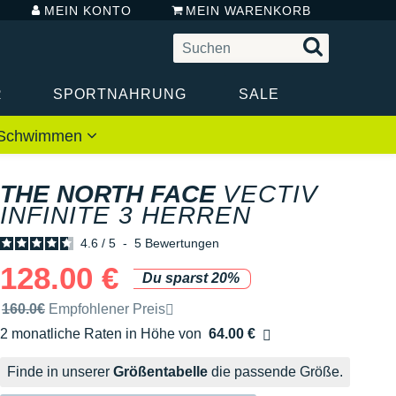
MEIN KONTO
MEIN WARENKORB
R
SPORTNAHRUNG
SALE
 / Schwimmen
THE NORTH FACE
VECTIV
INFINITE 3 HERREN
4.6
/
5
-
5
Bewertungen
128.00 €
Du sparst 20%
Unverbindliche Preisempfehlung der Marke
160.0€
Empfohlener Preis
2 monatliche Raten in Höhe von
64.00 €
Ohne Zusatzkosten
Finde in unserer
Größentabelle
die passende Größe.