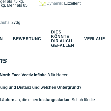
ger als 75 kg,
Dynamik:
Exzellent
 kg, Mehr als 85
chuhs:
273g
DIES
KÖNNTE
EN
BEWERTUNG
VERLAUF
DIR AUCH
GEFALLEN
ms
North Face Vectiv Infinite 3
für Herren.
endung und Distanz und welchen Untergrund?
 Läufern
an, die einen
leistungsstarken
Schuh für die