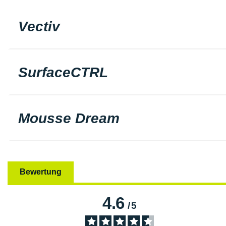
Vectiv
SurfaceCTRL
Mousse Dream
Bewertung
4.6
/
5