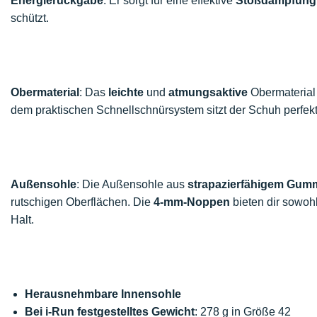
Energierückgabe
. Er sorgt für eine effektive
Stoßdämpfung
schützt.
Obermaterial
: Das
leichte
und
atmungsaktive
Obermaterial 
dem praktischen Schnellschnürsystem sitzt der Schuh perfekt 
Außensohle
: Die Außensohle aus
strapazierfähigem Gum
rutschigen Oberflächen. Die
4-mm-Noppen
bieten dir sowoh
Halt.
Herausnehmbare Innensohle
Bei i-Run festgestelltes Gewicht
: 278 g in Größe 42