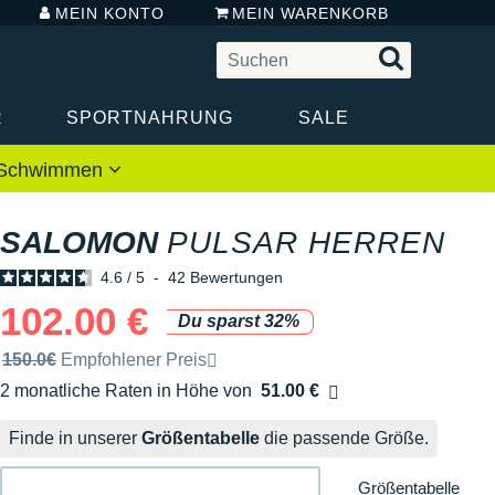
MEIN KONTO
MEIN WARENKORB
R
SPORTNAHRUNG
SALE
 / Schwimmen
SALOMON
PULSAR HERREN
4.6
/
5
-
42
Bewertungen
102.00 €
Du sparst 32%
Unverbindliche Preisempfehlung der Marke
150.0€
Empfohlener Preis
2 monatliche Raten in Höhe von
51.00 €
Ohne Zusatzkosten
Finde in unserer
Größentabelle
die passende Größe.
Größentabelle