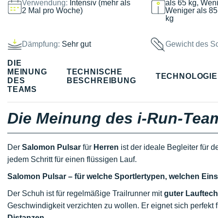
Verwendung:
Intensiv (mehr als
als 65 kg, Weni
2 Mal pro Woche)
Weniger als 85
kg
Dämpfung:
Sehr gut
Gewicht des S
DIE
MEINUNG
TECHNISCHE
TECHNOLOGI
DES
BESCHREIBUNG
TEAMS
Die Meinung des i-Run-Tea
Der
Salomon Pulsar
für
Herren
ist der ideale Begleiter für 
jedem Schritt für einen flüssigen Lauf.
Salomon Pulsar – für welche Sportlertypen, welchen Ein
Der Schuh ist für regelmäßige Trailrunner mit
guter Lauftech
Geschwindigkeit verzichten zu wollen. Er eignet sich perfekt
Distanzen
.