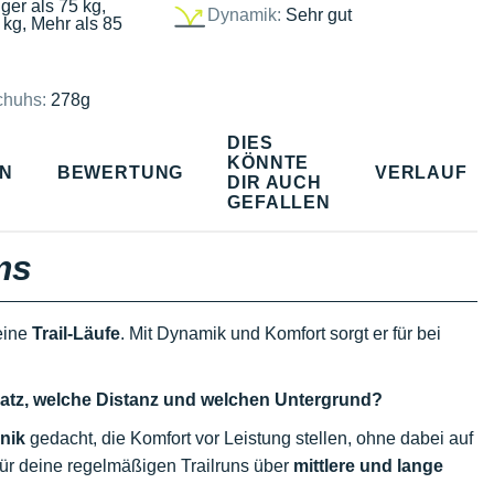
ger als 75 kg,
Dynamik:
Sehr gut
 kg, Mehr als 85
chuhs:
278g
DIES
KÖNNTE
EN
BEWERTUNG
VERLAUF
DIR AUCH
GEFALLEN
ms
deine
Trail-Läufe
. Mit Dynamik und Komfort sorgt er für bei
satz, welche Distanz und welchen Untergrund?
nik
gedacht, die Komfort vor Leistung stellen, ohne dabei auf
 für deine regelmäßigen Trailruns über
mittlere und lange