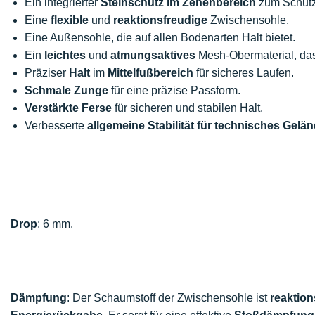
Ein integrierter
Steinschutz im Zehenbereich
zum Schutz
Eine
flexible
und
reaktionsfreudige
Zwischensohle.
Eine Außensohle, die auf allen Bodenarten Halt bietet.
Ein
leichtes
und
atmungsaktives
Mesh-Obermaterial, das
Präziser
Halt
im
Mittelfußbereich
für sicheres Laufen.
Schmale Zunge
für eine präzise Passform.
Verstärkte Ferse
für sicheren und stabilen Halt.
Verbesserte
allgemeine Stabilität für technisches Gelä
Drop
: 6 mm.
Dämpfung
: Der Schaumstoff der Zwischensohle ist
reaktion