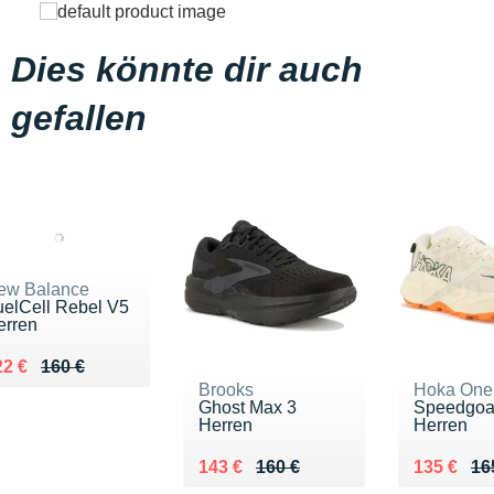
Dies könnte dir auch
gefallen
ew Balance
uelCell Rebel V5
erren
 lieu de 160 €
endu 122 €
22 €
160 €
Brooks
Hoka One
Ghost Max 3
Speedgoa
Herren
Herren
Au lieu de 160 €
Vendu 143 €
Au lieu d
Vendu 13
143 €
160 €
135 €
16