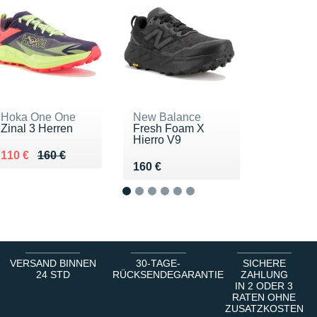
Hoka One One
New Balance
Zinal 3 Herren
Fresh Foam X
Hierro V9
Au lieu de 160 €
Vendu 110 €
110 €
160 €
Vendu 160 €
160 €
1
2
3
4
5
6
VERSAND BINNEN
30-TAGE-
SICHERE
24 STD
RÜCKSENDEGARANTIE
ZAHLUNG
IN 2 ODER 3
RATEN OHNE
ZUSATZKOSTEN