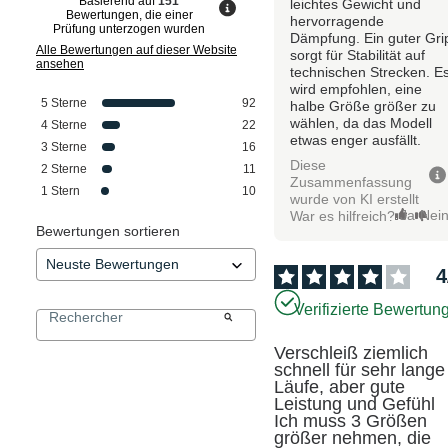
Basierend auf
151
leichtes Gewicht und
Bewertungen, die einer
hervorragende
Prüfung unterzogen wurden
Dämpfung. Ein guter Gri
Alle Bewertungen auf dieser Website
sorgt für Stabilität auf
ansehen
technischen Strecken. E
wird empfohlen, eine
5
Sterne
92
halbe Größe größer zu
wählen, da das Modell
4
Sterne
22
etwas enger ausfällt.
3
Sterne
16
Diese
2
Sterne
11
Zusammenfassung
1
Stern
10
wurde von KI erstellt
Ja
Nei
War es hilfreich?
Bewertungen sortieren
4
Verifizierte Bewertun
Verschleiß ziemlich 
schnell für sehr lange 
Läufe, aber gute 
Leistung und Gefühl 

Ich muss 3 Größen 
größer nehmen, die 