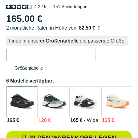
4.2
/
5
-
151
Bewertungen
165.00 €
2 monatliche Raten in Höhe von
82.50 €
Ohne Zusatzkosten
Finde in unserer
Größentabelle
die passende Größe.
Größentabelle
6 Modelle verfügbar:
165 €
120 €
165 €
• Wide
135 €
1
IN DEN WARENKORB LEGEN