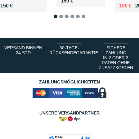
Vendu 150 €
150 €
Vendu 150 €
Au lieu 
Vendu 1
150 €
180 €
2
1
2
3
4
5
6
VERSAND BINNEN
30-TAGE-
SICHERE
24 STD
RÜCKSENDEGARANTIE
ZAHLUNG
IN 2 ODER 3
RATEN OHNE
ZUSATZKOSTEN
ZAHLUNGSMÖGLICHKEITEN
UNSERE VERSANDPARTNER