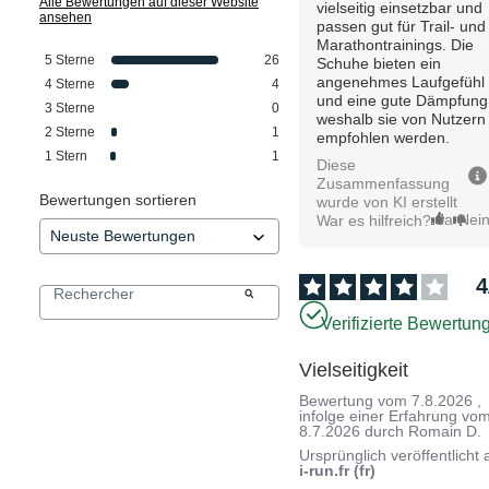
Alle Bewertungen auf dieser Website
vielseitig einsetzbar und
ansehen
passen gut für Trail- und
Marathontrainings. Die
5
Sterne
26
Schuhe bieten ein
angenehmes Laufgefühl
4
Sterne
4
und eine gute Dämpfung
3
Sterne
0
weshalb sie von Nutzern
2
Sterne
1
empfohlen werden.
1
Stern
1
Diese
Zusammenfassung
Bewertungen sortieren
wurde von KI erstellt
Ja
Nei
War es hilfreich?
4
Verifizierte Bewertun
Vielseitigkeit
Bewertung vom
7.8.2026
,
infolge einer Erfahrung vo
8.7.2026
durch
Romain D.
Ursprünglich veröffentlicht 
i-run.fr (fr)