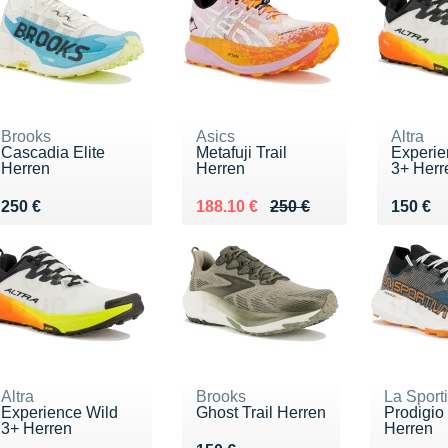
Brooks
Asics
Altra
Cascadia Elite
Metafuji Trail
Experie
Herren
Herren
3+ Herr
Vendu 250 €
Au lieu de 250 €
Vendu 188.10 €
Vendu 
250 €
188.10 €
250 €
150 €
Altra
Brooks
La Sport
Experience Wild
Ghost Trail Herren
Prodigio
3+ Herren
Herren