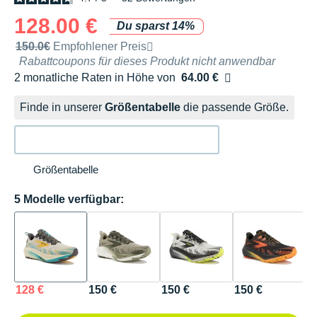
128.00 €
Du sparst 14%
Unverbindliche Preisempfehlung der Marke
150.0€
Empfohlener Preis
Rabattcoupons für dieses Produkt nicht anwendbar
2 monatliche Raten in Höhe von
64.00 €
Ohne Zusatzkosten
Finde in unserer
Größentabelle
die passende Größe.
Größentabelle
5 Modelle verfügbar:
128 €
150 €
150 €
150 €
1