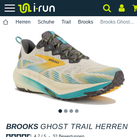
Herren
Schuhe
Trail
Brooks
Brooks Ghost Trail Herren
1
2
3
4
BROOKS
GHOST TRAIL HERREN
4.7
/
5
-
32
Bewertungen