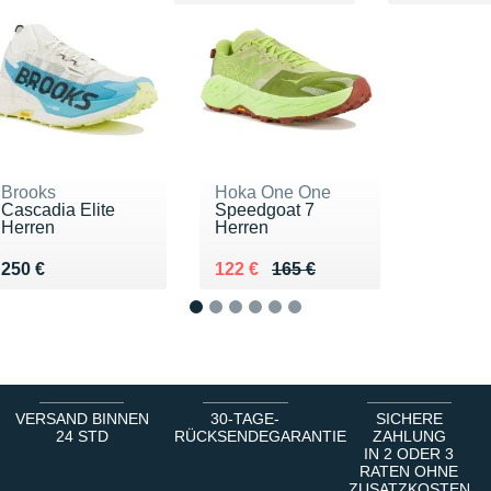
Brooks
Hoka One One
Cascadia Elite
Speedgoat 7
Herren
Herren
Vendu 250 €
Au lieu de 165 €
Vendu 122 €
250 €
122 €
165 €
1
2
3
4
5
6
VERSAND BINNEN
30-TAGE-
SICHERE
24 STD
RÜCKSENDEGARANTIE
ZAHLUNG
IN 2 ODER 3
RATEN OHNE
ZUSATZKOSTEN