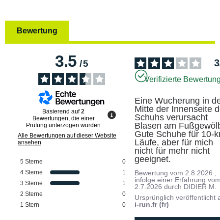
Bewertung
3.5
3
/
5
Verifizierte Bewertun
Eine Wucherung in de
Mitte der Innenseite d
Basierend auf
2
Schuhs verursacht 
Bewertungen, die einer
Blasen am Fußgewölb
Prüfung unterzogen wurden
Gute Schuhe für 10-
Alle Bewertungen auf dieser Website
Läufe, aber für mich 
ansehen
nicht für mehr nicht 
geeignet.
5
Sterne
0
4
Sterne
1
Bewertung vom
2.8.2026
,
infolge einer Erfahrung vo
3
Sterne
1
2.7.2026
durch
DIDIER M.
2
Sterne
0
Ursprünglich veröffentlicht 
i-run.fr (fr)
1
Stern
0