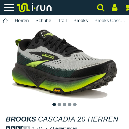
Herren
Schuhe
Trail
Brooks
Brooks Cascadia 20 Herren
1
2
3
4
5
BROOKS
CASCADIA 20 HERREN
3.5
/
5
-
2
Bewertungen