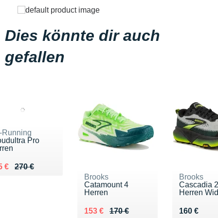
Dies könnte dir auch
gefallen
-Running
oudultra Pro
rren
lieu de 270 €
ndu 215 €
5 €
270 €
Brooks
Brooks
Catamount 4
Cascadia 
Herren
Herren Wi
Au lieu de 170 €
Vendu 153 €
Vendu 160
153 €
170 €
160 €