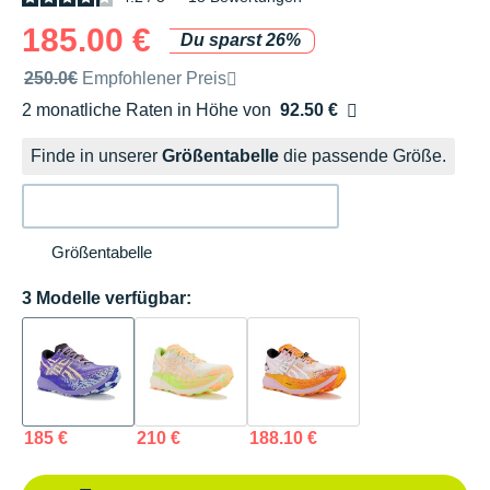
185.00 €
Du sparst 26%
Unverbindliche Preisempfehlung der Marke
250.0€
Empfohlener Preis
2 monatliche Raten in Höhe von
92.50 €
Ohne Zusatzkosten
Finde in unserer
Größentabelle
die passende Größe.
Größentabelle
3 Modelle verfügbar:
185 €
210 €
188.10 €