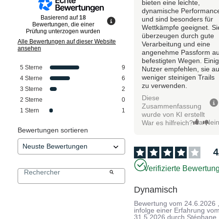
bieten eine leichte,
dynamische Performanc
Basierend auf
18
und sind besonders für
Bewertungen, die einer
Wettkämpfe geeignet. Si
Prüfung unterzogen wurden
überzeugen durch gute
Alle Bewertungen auf dieser Website
Verarbeitung und eine
ansehen
angenehme Passform au
befestigten Wegen. Eini
5
Sterne
9
Nutzer empfehlen, sie au
weniger steinigen Trails
4
Sterne
6
zu verwenden.
3
Sterne
2
Diese
2
Sterne
0
Zusammenfassung
1
Stern
1
wurde von KI erstellt
Ja
Nei
War es hilfreich?
Bewertungen sortieren
4
Verifizierte Bewertun
Dynamisch
Bewertung vom
24.6.2026
infolge einer Erfahrung vo
31.5.2026
durch
Stéphane 