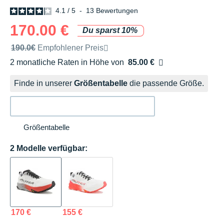
4.1
/
5
-
13
Bewertungen
170.00 €
Du sparst 10%
Unverbindliche Preisempfehlung der Marke
190.0€
Empfohlener Preis
2 monatliche Raten in Höhe von
85.00 €
Ohne Zusatzkosten
Finde in unserer
Größentabelle
die passende Größe.
Größentabelle
2 Modelle verfügbar:
170 €
155 €