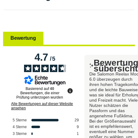
Bewertung
4.7
/
5
Bewertun
sübersicht
Die Salomon Reelax Mo
6.0 überzeugen durch
ihren hohen Tragekomfo
Basierend auf
40
und die leichte Bauweise
Bewertungen, die einer
was sie ideal für Erholun
Prüfung unterzogen wurden
und Freizeit macht. Viele
Alle Bewertungen auf dieser Website
Nutzer schätzen die
ansehen
Passform und das
angenehme Fußklima.
5
Sterne
29
Bei der Größenauswahl
ist es empfehlenswert,
4
Sterne
9
eventuell eine Nummer
3
Sterne
1
größer zu wählen, um