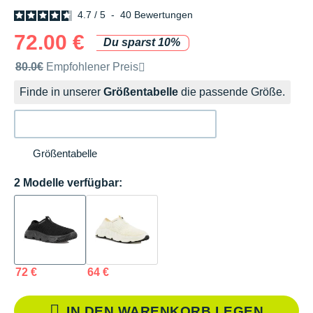
4.7
/
5
-
40
Bewertungen
72.00 €
Du sparst 10%
Unverbindliche Preisempfehlung der Marke
80.0€
Empfohlener Preis
Finde in unserer
Größentabelle
die passende Größe.
Größentabelle
2 Modelle verfügbar:
72 €
64 €
IN DEN WARENKORB LEGEN