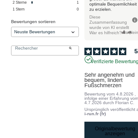
2
Sterne
1
optimale Bequemlichkeit
zu erzielen.
1
Stern
0
Diese
Bewertungen sortieren
Zusammenfassung
wurde von KI erstellt
Ja
Nei
War es hilfreich?
5
Verifizierte Bewertun
Sehr angenehm und 
bequem, lindert 
Fußschmerzen
Bewertung vom
4.8.2026
,
infolge einer Erfahrung vo
4.7.2026
durch
Florian C.
Ursprünglich veröffentlicht 
i-run.fr (fr)
Originalbewertung
anzeigen