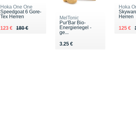
Hoka One One
Hoka O
Speedgoat 6 Gore-
Skyward
Tex Herren
Herren
MelTonic
Pur'Bar Bio-
Energieriegel -
Au lieu de 180 €
Vendu 123 €
Au lieu
Vendu 
123 €
180 €
125 €
ge...
Vendu 3.25 €
3.25 €