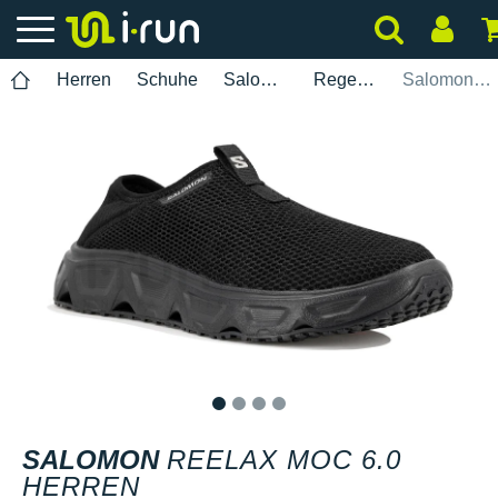
Herren
Schuhe
Salomon
Regeneration
Salomon Reelax Moc 6.0 Herren
1
2
3
4
SALOMON
REELAX MOC 6.0
HERREN