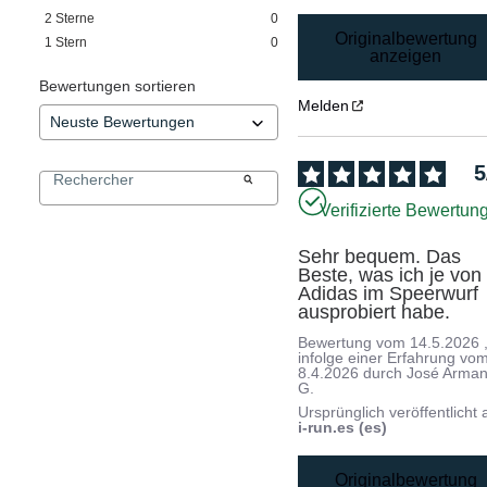
2
Sterne
0
Originalbewertung
1
Stern
0
anzeigen
Bewertungen sortieren
Melden
5
Verifizierte Bewertun
Sehr bequem. Das 
Beste, was ich je von 
Adidas im Speerwurf 
ausprobiert habe.
Bewertung vom
14.5.2026
infolge einer Erfahrung vo
8.4.2026
durch
José Arma
G.
Ursprünglich veröffentlicht 
i-run.es (es)
Originalbewertung