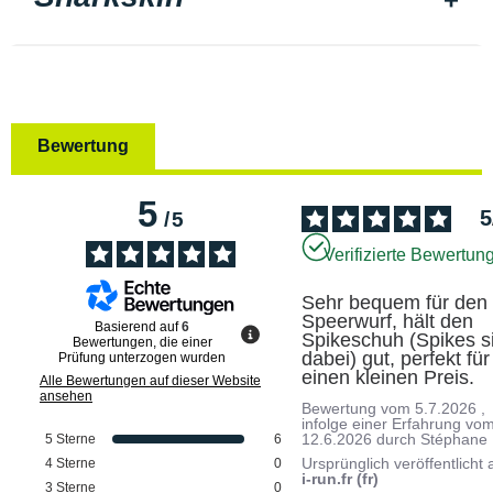
Bewertung
5
5
/
5
Verifizierte Bewertun
Sehr bequem für den 
Speerwurf, hält den 
Basierend auf
6
Spikeschuh (Spikes si
Bewertungen, die einer
dabei) gut, perfekt für 
Prüfung unterzogen wurden
einen kleinen Preis.
Alle Bewertungen auf dieser Website
ansehen
Bewertung vom
5.7.2026
,
infolge einer Erfahrung vo
12.6.2026
durch
Stéphane
5
Sterne
6
Ursprünglich veröffentlicht 
4
Sterne
0
i-run.fr (fr)
3
Sterne
0