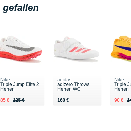
gefallen
Nike
adidas
Nike
Triple Jump Elite 2
adizero Throws
Triple J
Herren
Herren WC
Herren
Au lieu de 125 €
Vendu 85 €
Vendu 160 €
Au lieu
Vendu 
85 €
125 €
160 €
90 €
1