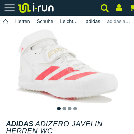
Herren
Schuhe
Leichtathletik
adidas
adidas adizero Javelin Herren WC
1
2
3
4
ADIDAS
ADIZERO JAVELIN
HERREN WC